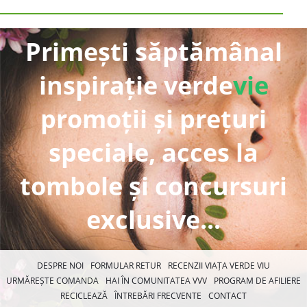
Primești săptămânal
inspirație verde
vie
promoții și prețuri
speciale, acces la
tombole și concursuri
exclusive...
DESPRE NOI
FORMULAR RETUR
RECENZII VIAȚA VERDE VIU
URMĂREȘTE COMANDA
HAI ÎN COMUNITATEA VVV
PROGRAM DE AFILIERE
RECICLEAZĂ
ÎNTREBĂRI FRECVENTE
CONTACT