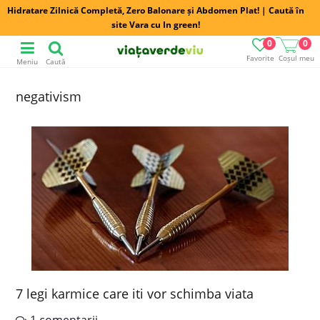
Hidratare Zilnică Completă, Zero Balonare și Abdomen Plat! | Caută în
site Vara cu In green!
0
0
Favorite
Coșul meu
Meniu
Caută
negativism
7 legi karmice care iti vor schimba viata