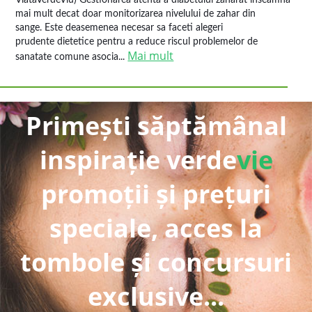
ViataVerdeViu) Gestionarea atenta a diabetului zaharat inseamna
mai mult decat doar monitorizarea nivelului de zahar din
sange. Este deasemenea necesar sa faceti alegeri
prudente dietetice pentru a reduce riscul problemelor de
Mai mult
sanatate comune asocia...
Primești săptămânal
inspirație verde
vie
promoții și prețuri
speciale, acces la
tombole și concursuri
exclusive...