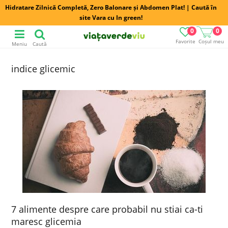
Hidratare Zilnică Completă, Zero Balonare și Abdomen Plat! | Caută în
site Vara cu In green!
0
0
Favorite
Coșul meu
Meniu
Caută
indice glicemic
7 alimente despre care probabil nu stiai ca-ti
maresc glicemia