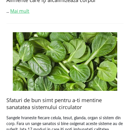
Alimente care îţi alcalinizează corpul
Mai mult
...
Sfaturi de bun simt pentru a-ti mentine
sanatatea sistemului circulator
Sangele hraneste fiecare celula, tesut, glanda, organ si sistem din
corp. Fara un sange sanatos si bine oxigenat aceste sisteme au de
suferit. Iata 17 moduri in care iti poti imbunatati calitatea