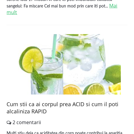
Mai
sangelui: Fa miscare Cel mai bun mod prin care iti pot...
mult
Cum stii ca ai corpul prea ACID si cum il poti
alcaliniza RAPID
2 comentarii
Multi stiu deja ca aciditatea din corp poate contribui la aparitia