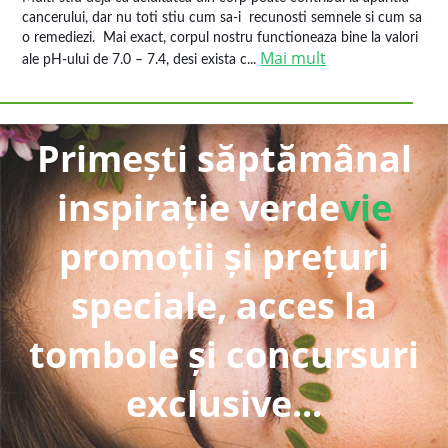
cancerului, dar nu toti stiu cum sa-i recunosti semnele si cum sa
o remediezi. Mai exact, corpul nostru functioneaza bine la valori
Mai mult
ale pH-ului de 7.0 – 7.4, desi exista c...
Primești săptămânal
inspirație verde
vie
promoții și prețuri
speciale, acces la
tombole și concursuri
exclusive...