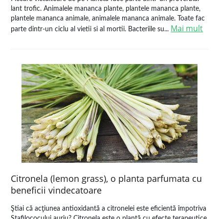
lant trofic. Animalele mananca plante, plantele mananca plante,
plantele mananca animale, animalele mananca animale. Toate fac
Mai mult
parte dintr-un ciclu al vietii si al mortii. Bacteriile su...
Citronela (lemon grass), o planta parfumata cu
beneficii vindecatoare
Ştiai că acţiunea antioxidantă a citronelei este eficientă împotriva
Stafilococului auriu? Citronela este o plantă cu efecte terapeutice