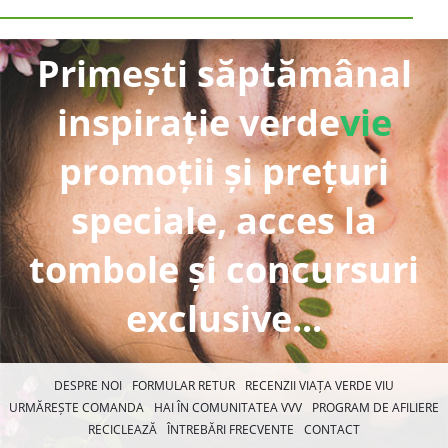
Primești săptămânal
inspirație verde
vie
promoții și prețuri
speciale, acces la
tombole și concursuri
exclusive...
DESPRE NOI
FORMULAR RETUR
RECENZII VIAȚA VERDE VIU
URMĂREȘTE COMANDA
HAI ÎN COMUNITATEA VVV
PROGRAM DE AFILIERE
RECICLEAZĂ
ÎNTREBĂRI FRECVENTE
CONTACT