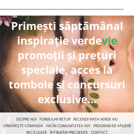
Primești săptămânal
inspirație verde
vie
promoții și prețuri
speciale, acces la
tombole și concursuri
exclusive...
DESPRE NOI
FORMULAR RETUR
RECENZII VIAȚA VERDE VIU
URMĂREȘTE COMANDA
HAI ÎN COMUNITATEA VVV
PROGRAM DE AFILIERE
RECICLEAZĂ
ÎNTREBĂRI FRECVENTE
CONTACT