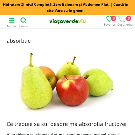
Hidratare Zilnică Completă, Zero Balonare și Abdomen Plat! | Caută în
site Vara cu In green!
0
0
Favorite
Coșul meu
Meniu
Caută
absorbtie
Ce trebuie sa stii despre malabsorbtia fructozei