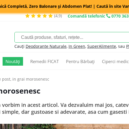
nică Completă, Zero Balonare și Abdomen Plat! | Caută în site Var
(4,9)
Comandă telefonic
0770 363
Cauți
Deodorante Naturale
,
In Green
,
SuperAlimente
, sau
P
Noutăți
Remedii FICAT
Pentru Bărbați
Ciperci medic
e post, in grai morosenesc
 morosenesc
vorbim in acest articol. Va dezvaluim mai jos, cateva
simple, dar gustoase si adevarate, asa cum gasesti