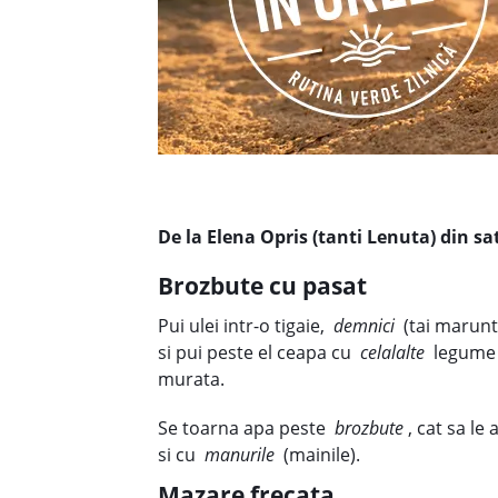
De la Elena Opris (tanti Lenuta) din sa
Brozbute cu pasat
Pui ulei intr-o tigaie,
demnici
(tai marunt
si pui peste el ceapa cu
celalalte
legume c
murata.
Se toarna apa peste
brozbute
, cat sa le
si cu
manurile
(mainile).
Mazare frecata