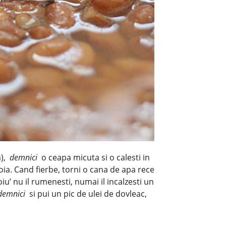
a),
demnici
o ceapa micuta si o calesti in
boia. Cand fierbe, torni o cana de apa rece
iu’ nu il rumenesti, numai il incalzesti un
demnici
si pui un pic de ulei de dovleac,