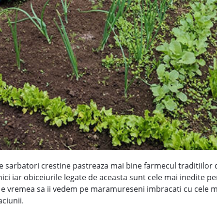
e sarbatori crestine pastreaza mai bine farmecul traditiilor
lnici iar obiceiurile legate de aceasta sunt cele mai inedite p
um e vremea sa ii vedem pe maramureseni imbracati cu cele m
ciunii.