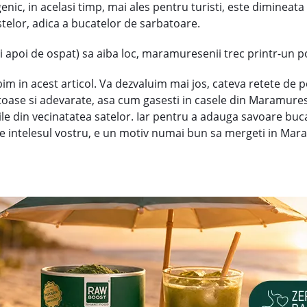
enic, in acelasi timp, mai ales pentru turisti, este dimineata
astelor, adica a bucatelor de sarbatoare.
apoi de ospat) sa aiba loc, maramuresenii trec printr-un pos
m in acest articol. Va dezvaluim mai jos, cateva retete de 
oase si adevarate, asa cum gasesti in casele din Maramures. 
rile din vecinatatea satelor. Iar pentru a adauga savoare buca
l pe intelesul vostru, e un motiv numai bun sa mergeti in Mara