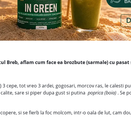
tul Breb,
aflam cum face ea brozbute (sarmale) cu pasat
) 3 cepe, tot vreo 3 ardei, gogosari, morcov ras, le calesti 
alite, sare si piper dupa gust si putina
poprica (boia)
. Se p
 acopere, si se fierb la foc molcom, intr-o oala de lut, cam 