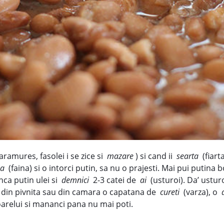
aramures, fasolei i se zice si
mazare
) si cand ii
searta
(fiart
na
(faina) si o intorci putin, sa nu o prajesti. Mai pui putina 
nca putin ulei si
demnici
2-3 catei de
ai
(usturoi). Da’ usturo
 din pivnita sau din camara o capatana de
cureti
(varza), o
soarelui si mananci pana nu mai poti.