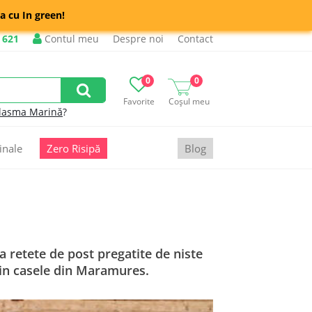
a cu In green!
 621
Contul meu
Despre noi
Contact
0
0
Favorite
Coșul meu
lasma Marină
?
inale
Zero Risipă
Blog
 retete de post pregatite de niste
 in casele din Maramures.