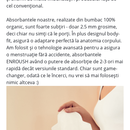
cel convențional.
Absorbantele noastre, realizate din bumbac 100%
organic, sunt foarte subțiri - doar 2.5 mm grosime,
deci chiar nu simți că le porți. În plus designul body-
fit, asigură o adaptare perfectă la anatomia corpului.
Am folosit și o tehnologie avansată pentru a asigura
o menstruație fără accidente, absorbantele
ENROUSH având o putere de absorbție de 2-3 ori mai
rapidă decât versiunile standard. Chiar sunt game-
changer, odată ce le încerci, nu vrei să mai folosești
nimic altceva :)