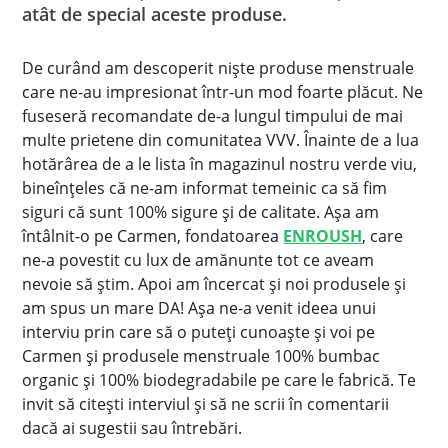
atât de special aceste produse.
De curând am descoperit niște produse menstruale
care ne-au impresionat într-un mod foarte plăcut. Ne
fuseseră recomandate de-a lungul timpului de mai
multe prietene din comunitatea VVV. Înainte de a lua
hotărârea de a le lista în magazinul nostru verde viu,
bineînțeles că ne-am informat temeinic ca să fim
siguri că sunt 100% sigure și de calitate. Așa am
întâlnit-o pe Carmen, fondatoarea
ENROUSH
, care
ne-a povestit cu lux de amănunte tot ce aveam
nevoie să știm. Apoi am încercat și noi produsele și
am spus un mare DA! Așa ne-a venit ideea unui
interviu prin care să o puteți cunoaște și voi pe
Carmen și produsele menstruale 100% bumbac
organic și 100% biodegradabile pe care le fabrică. Te
invit să citești interviul și să ne scrii în comentarii
dacă ai sugestii sau întrebări.