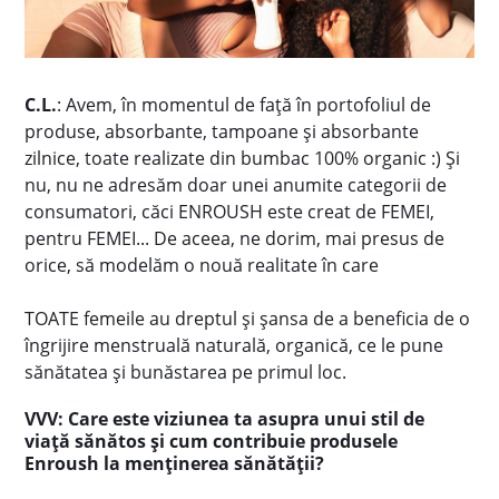
C.L.
: Avem, în momentul de față în portofoliul de
produse, absorbante, tampoane și absorbante
zilnice, toate realizate din bumbac 100% organic :) Și
nu, nu ne adresăm doar unei anumite categorii de
consumatori, căci ENROUSH este creat de FEMEI,
pentru FEMEI... De aceea, ne dorim, mai presus de
orice, să modelăm o nouă realitate în care
TOATE femeile au dreptul și șansa de a beneficia de o
îngrijire menstruală naturală, organică, ce le pune
sănătatea și bunăstarea pe primul loc.
VVV: Care este viziunea ta asupra unui stil de
viață sănătos și cum contribuie produsele
Enroush la menținerea sănătății?