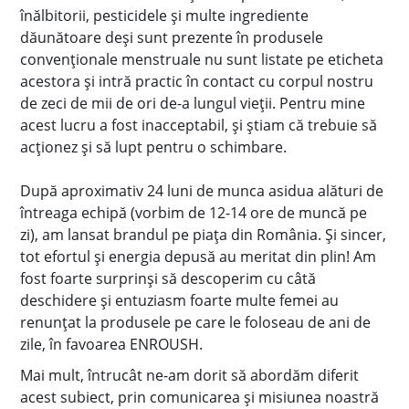
înălbitorii, pesticidele și multe ingrediente
dăunătoare deși sunt prezente în produsele
convenționale menstruale nu sunt listate pe eticheta
acestora și intră practic în contact cu corpul nostru
de zeci de mii de ori de-a lungul vieții. Pentru mine
acest lucru a fost inacceptabil, și știam că trebuie să
acționez și să lupt pentru o schimbare.
După aproximativ 24 luni de munca asidua alături de
întreaga echipă (vorbim de 12-14 ore de muncă pe
zi), am lansat brandul pe piața din România. Și sincer,
tot efortul și energia depusă au meritat din plin! Am
fost foarte surprinși să descoperim cu câtă
deschidere și entuziasm foarte multe femei au
renunțat la produsele pe care le foloseau de ani de
zile, în favoarea ENROUSH.
Mai mult, întrucât ne-am dorit să abordăm diferit
acest subiect, prin comunicarea și misiunea noastră