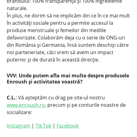
brandului: 100% transparență și 100% ingrediente
naturale.
În plus, ne dorim să ne implicăm din ce în ce mai mult
în activități sociale pentru a permite accesul la
produse menstruale și femeilor din mediile
defavorizate. Colaborăm deja cu o serie de ONG-uri
din România și Germania, însă suntem deschiși către
noi parteneriate, căci vrem să avem un impact
puternic și de durată în această direcție.
VVV: Unde putem afla mai multe despre produsele
Enroush și activitatea voastră?
C.L.
: Vă așteptăm cu drag pe site-ul nostru
www.enroush.ro
, precum și pe conturile noastre de
socializare:
Instagram
|
Tik Tok
|
Facebook