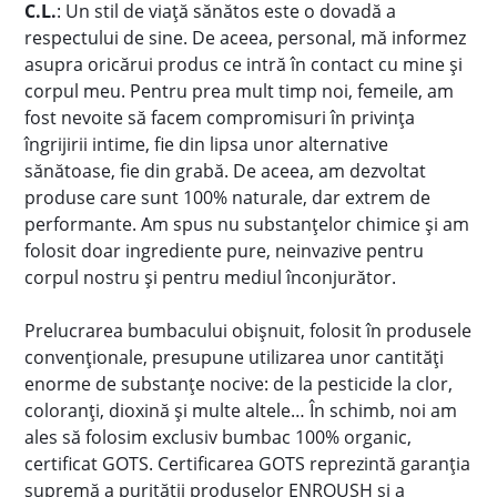
C.L.
: Un stil de viață sănătos este o dovadă a
respectului de sine. De aceea, personal, mă informez
asupra oricărui produs ce intră în contact cu mine și
corpul meu. Pentru prea mult timp noi, femeile, am
fost nevoite să facem compromisuri în privința
îngrijirii intime, fie din lipsa unor alternative
sănătoase, fie din grabă. De aceea, am dezvoltat
produse care sunt 100% naturale, dar extrem de
performante. Am spus nu substanțelor chimice și am
folosit doar ingrediente pure, neinvazive pentru
corpul nostru și pentru mediul înconjurător.
Prelucrarea bumbacului obișnuit, folosit în produsele
convenționale, presupune utilizarea unor cantități
enorme de substanțe nocive: de la pesticide la clor,
coloranți, dioxină și multe altele… În schimb, noi am
ales să folosim exclusiv bumbac 100% organic,
certificat GOTS. Certificarea GOTS reprezintă garanția
supremă a purității produselor ENROUSH și a