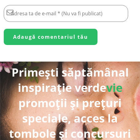
Primești săptămânal
inspirație verde
vie
promoții și prețuri
speciale, acces la
tombole și concursuri