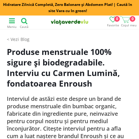
Hidratare Zilnică Completă, Zero Balonare și Abdomen Plat! | Caută în
site Vara cu In green!
0
0
Favorite
Coșul meu
Meniu
Caută
Blog
Produse menstruale 100%
sigure și biodegradabile.
Interviu cu Carmen Lumină,
fondatoarea Enroush
Interviul de astăzi este despre un brand de
produse menstruale din bumbac organic,
fabricate din ingrediente pure, neinvazive
pentru corpul nostru și pentru mediul
înconjurător. Citește interviul pentru a afla
cum a luat naștere brandul Enroush și ce au