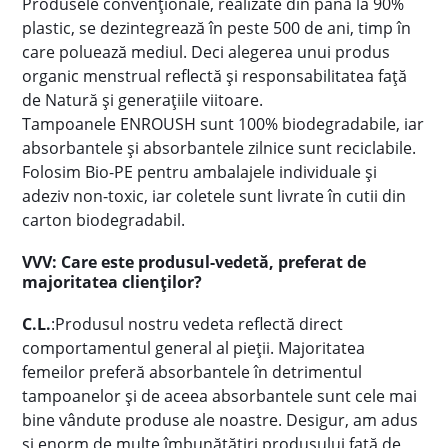
Produsele convenționale, realizate din până la 90%
plastic, se dezintegrează în peste 500 de ani, timp în
care poluează mediul. Deci alegerea unui produs
organic menstrual reflectă și responsabilitatea față
de Natură și generațiile viitoare.
Tampoanele ENROUSH sunt 100% biodegradabile, iar
absorbantele și absorbantele zilnice sunt reciclabile.
Folosim Bio-PE pentru ambalajele individuale și
adeziv non-toxic, iar coletele sunt livrate în cutii din
carton biodegradabil.
VVV: Care este produsul-vedetă, preferat de
majoritatea clienților?
C.L.
:Produsul nostru vedeta reflectă direct
comportamentul general al pieții. Majoritatea
femeilor preferă absorbantele în detrimentul
tampoanelor și de aceea absorbantele sunt cele mai
bine vândute produse ale noastre. Desigur, am adus
și enorm de multe îmbunătățiri produsului față de