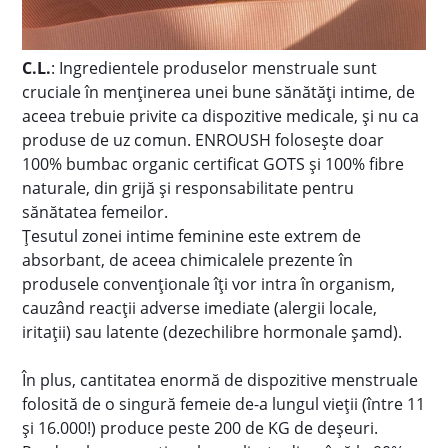
C.L.
: Ingredientele produselor menstruale sunt
cruciale în menținerea unei bune sănătăți intime, de
aceea trebuie privite ca dispozitive medicale, și nu ca
produse de uz comun. ENROUSH folosește doar
100% bumbac organic certificat GOTS și 100% fibre
naturale, din grijă și responsabilitate pentru
sănătatea femeilor.
Țesutul zonei intime feminine este extrem de
absorbant, de aceea chimicalele prezente în
produsele convenționale îți vor intra în organism,
cauzând reacții adverse imediate (alergii locale,
iritații) sau latente (dezechilibre hormonale șamd).
În plus, cantitatea enormă de dispozitive menstruale
folosită de o singură femeie de-a lungul vieții (între 11
și 16.000!) produce peste 200 de KG de deșeuri.