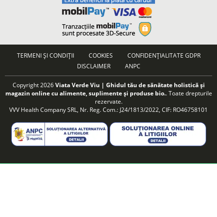
TERMENI ȘI CONDIȚII
COOKIES
CONFIDENȚIALITATE GDPR
DISCLAIMER
ANPC
Copyright 2026
Viata Verde Viu | Ghidul tău de sănătate holistică și
magazin online cu alimente, suplimente și produse bio.
. Toate drepturile
rezervate.
VVV Health Company SRL, Nr. Reg. Com.: J24/1813/2022, CIF: RO46758101