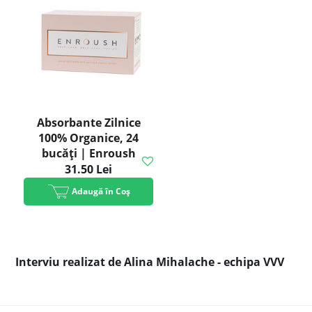
Absorbante Zilnice
100% Organice, 24
bucăți | Enroush
31.50 Lei
Adaugă în Coș
Interviu realizat de Alina Mihalache - echipa VVV