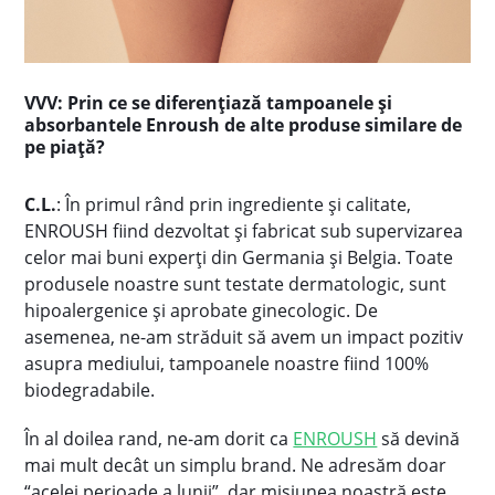
VVV: Prin ce se diferențiază tampoanele și
absorbantele Enroush de alte produse similare de
pe piață?
C.L.
: În primul rând prin ingrediente și calitate,
ENROUSH fiind dezvoltat și fabricat sub supervizarea
celor mai buni experți din Germania și Belgia. Toate
produsele noastre sunt testate dermatologic, sunt
hipoalergenice și aprobate ginecologic. De
asemenea, ne-am străduit să avem un impact pozitiv
asupra mediului, tampoanele noastre fiind 100%
biodegradabile.
În al doilea rand, ne-am dorit ca
ENROUSH
să devină
mai mult decât un simplu brand. Ne adresăm doar
“acelei perioade a lunii”, dar misiunea noastră este