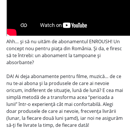
Ahh… și să nu uităm de abonamentul ENROUSH! Un
concept nou pentru piața din România. Și da, e firesc
să te întrebi: un abonament la tampoane și
absorbante?
DA! Ai deja abonamente pentru filme, muzică… de ce
nu te-ai abona și la produsele de care ai nevoie
oricum, indiferent de situație, lună de lună? E cea mai
simplă metodă de a transforma acea “perioada a
lunii” într-o experiență cât mai confortabilă. Alegi
doar produsele de care ai nevoie, frecvența livrării
(lunar, la fiecare două luni șamd), iar noi ne asigurăm
să-ți fie livrate la timp, de fiecare dată!