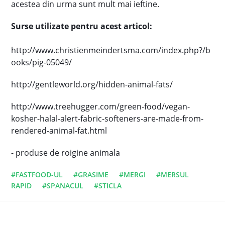
acestea din urma sunt mult mai ieftine.
Surse utilizate pentru acest articol:
http://www.christienmeindertsma.com/index.php?/b
ooks/pig-05049/
http://gentleworld.org/hidden-animal-fats/
http://www.treehugger.com/green-food/vegan-
kosher-halal-alert-fabric-softeners-are-made-from-
rendered-animal-fat.html
- produse de roigine animala
#FASTFOOD-UL
#GRASIME
#MERGI
#MERSUL
RAPID
#SPANACUL
#STICLA