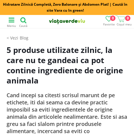
Hidratare Zilnică Completă, Zero Balonare și Abdomen Plat! | Caută în
site Vara cu In green!
0
0
Favorite
Coșul meu
Meniu
Caută
Blog
5 produse utilizate zilnic, la
care nu te gandeai ca pot
contine ingrediente de origine
animala
Cand incepi sa citesti scrisul marunt de pe
etichete, iti dai seama ca devine practic
imposibil sa eviti ingredientele de origine
animala din articolele nealimentare. Este si asa
greu sa faci slalom printre produsele
alimentare, incercand sa eviti co