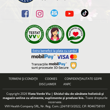
TERMENI ȘI CONDIȚII
COOKIES
CONFIDENȚIALITATE GDPR
DISCLAIMER
ANPC
Copyright 2026
Viata Verde Viu | Ghidul tău de sănătate holistică și
magazin online cu alimente, suplimente și produse bio.
. Toate drepturile
rezervate.
VVV Health Company SRL, Nr. Reg. Com.: J24/1813/2022, CIF: RO46758101