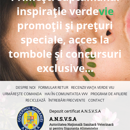
inspirație verde
vie
promoții și prețuri
speciale, acces la
tombole și concursuri
exclusive...
DESPRE NOI
FORMULAR RETUR
RECENZII VIAȚA VERDE VIU
URMĂREȘTE COMANDA
HAI ÎN COMUNITATEA VVV
PROGRAM DE AFILIERE
RECICLEAZĂ
ÎNTREBĂRI FRECVENTE
CONTACT