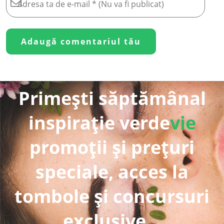
Primești săptămânal
inspirație verde
vie
promoții și prețuri
speciale, acces la
tombole și concursuri
exclusive...