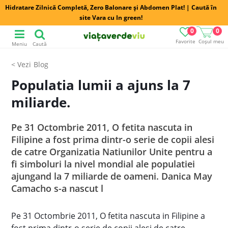
Hidratare Zilnică Completă, Zero Balonare și Abdomen Plat! | Caută în
site Vara cu In green!
0
0
Favorite
Coșul meu
Meniu
Caută
Blog
Populatia lumii a ajuns la 7
miliarde.
Pe 31 Octombrie 2011, O fetita nascuta in
Filipine a fost prima dintr-o serie de copii alesi
de catre Organizatia Natiunilor Unite pentru a
fi simboluri la nivel mondial ale populatiei
ajungand la 7 miliarde de oameni. Danica May
Camacho s-a nascut l
Pe 31 Octombrie 2011, O fetita nascuta in Filipine a