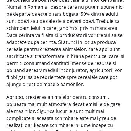
de tot felul de boli si de obezitate, altii mor de foame .
Numai in Romania , despre care nu putem spune nici
pe departe ca este o tara bogata, 50% dintre adulti
sunt obezi sau pe cale de a deveni obezi. Trebuie sa
schimbam felul in care gandim si privim mancarea.
Daca cerinta va fi alta si producatorii vor trebui sa se
adapteze dupa cerinta. Si atunci in loc sa produca
cereale pentru cresterea animalelor, care apoi sunt
sacrificate si transformate in hrana pentru cei care isi
permit, consumand cantitati imense de resurse si
poluand agresiv mediul inconjurator, agricultorii vor
fi obligati sa se reorienteze spre cerealele care pot
ajunge direct pe masele oamenilor.
Apropo, cresterea animalelor pentru consum ,
polueaza mai mult atmosfera decat emisiile de gaze
ale masinilor. Sigur ca lucurile sunt mult mai
complicate si aceasta schimbare este mai greu de
realizat, dar fiecare schimbare in lume incepe cu