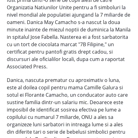
fost prima dintr-o serie de copii alesi de catre
Organizatia Natiunilor Unite pentru a fi simboluri la
nivel mondial ale populatiei ajungand la 7 miliarde de
oameni. Danica May Camacho s-a nascut la doua
minute inainte de miezul noptii de duminica la Manila
in spitalul Jose Fabella. Nasterea ei a fost sarbatorita
cu un tort de ciocolata marcat "7B Filipine," un
certificat pentru pantofi gratis drept cadou, si
discursuri ale oficialilor locali, dupa cum a raportat
Associated Press.
Danica, nascuta prematur cu aproximativ o luna,
este al doilea copil pentru mama Camille Galura si
sotul ei Florante Camacho, un conducator auto care
sustine familia dintr-un salariu mic. Deoarece este
imposibil de identificat sosirea efectiva pe lume a
copilului cu numarul 7 miliarde, ONU a ales sa
organizeze luni sarbatori in intreaga lume si a ales
din diferite tari o serie de bebelusi simbolici pentru