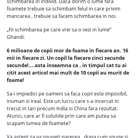
schimbarea in individ. Daca dorim o lume fara
foamete trebuie sa schimbam felul in care privim
mancarea , trebuie sa facem schimbarea in noi.
„Fii schimbarea pe care vrei sa o vezi in lume”
Ghandi.
6 milioane de copii mor de foame in fiecare an. 16
mii in fiecare zi. Un copil la fiecare cinci secunde
secunde!....asta inseamna ca , in timpul cat tu ai
citit acest articol mai mult de 10 copii au murit de
foame!
Sa-i impiedici pe oameni sa faca copii este imposibil,
inuman si ireal. Este un lucru care s-a incercat in
trecut in tari precum India si China fara rezultat.
Atunci, care ar fi solutiile prin care am putea sa
scapam lumea de foamete?
Va astept sa va spuneti parerea…dupa cum spune si