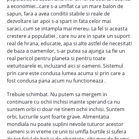
a economiei...care s-a umflat ca un mare balon de
sapun, fara a avea conditii stabile si reale de
dezvoltare iar apoi s-a spart in fata celor mai
saraci..cum se intampla mai mereu. La fel si aceasta
crestere a populatiei , care nu are in spate un suport
real de hrana, educatie, apa si alte astfel de necesitati
de baza a oamenilor, s-ar putea sa ajunga sa fie un
real pericol pentru planeta si pentru toate
vietuitoarele ei, incluzand aici si oamenii. Sistemul
prin care este condusa lumea acuma si prin care a
fost condusa pana acum nu functioneaza .
Trebuie schimbat. Nu putem sa mergem in
continuare cu ochii inchisi inainte sperand ca nu
suntem orbi ci doar ne tinem ochii inchisi. Suntem
orbi, lucrurile sunt foarte grave. Alimentatia
mondiala nu poate suplini nevoile tuturor acestor
oameni si in vreme ce unii isi umfla burtile si sufera