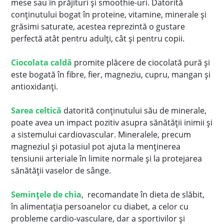
mese sau în prăjituri și smoothie-uri. Datorită
conținutului bogat în proteine, vitamine, minerale și
grăsimi saturate, acestea reprezintă o gustare
perfectă atât pentru adulți, cât și pentru copii.
Ciocolata caldă
promite plăcere de ciocolată pură și
este bogată în fibre, fier, magneziu, cupru, mangan și
antioxidanți.
Sarea celtică
datorită conținutului său de minerale,
poate avea un impact pozitiv asupra sănătății inimii și
a sistemului cardiovascular. Mineralele, precum
magneziul și potasiul pot ajuta la menținerea
tensiunii arteriale în limite normale și la protejarea
sănătății vaselor de sânge.
Semințele de chia
, r
ecomandate în dieta de slăbit,
în alimentația persoanelor cu diabet, a celor cu
probleme cardio-vasculare, dar a sportivilor și