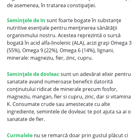
de asemenea, în tratarea constipației.
Semințele de In
sunt foarte bogate în substanțe
nutritive esențiale pentru menținerea sănătății
organismului nostru. Acestea reprezintă o sursă
bogată în acid alfa-linolenic (ALA), acizi grași Omega 3
(55%), Omega 9 (22%), Omega 6 (14%), lignani,
minerale: magneziu, fier, zinc, cupru.
Semințele de dovleac
sunt un adevărat elixir pentru
sanatate avand numeroase beneficii datorită
conținutului ridicat de minerale precum fosfor,
magneziu, mangan, fier si cupru, zinc, dar si vitamina
K. Consumate crude sau amestecate cu alte
ingrediente, semintele de dovleac te pot ajuta sa ai o
sanatate de fier.
Curmalele
nu se remarcă doar prin gustul plăcut ci