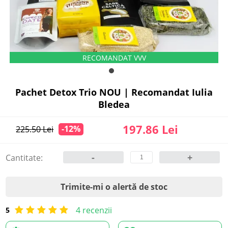
Pachet Detox Trio NOU | Recomandat Iulia
Bledea
197.86 Lei
-12%
225.50 Lei
-
+
Cantitate:
Trimite-mi o alertă de stoc
4 recenzii
5