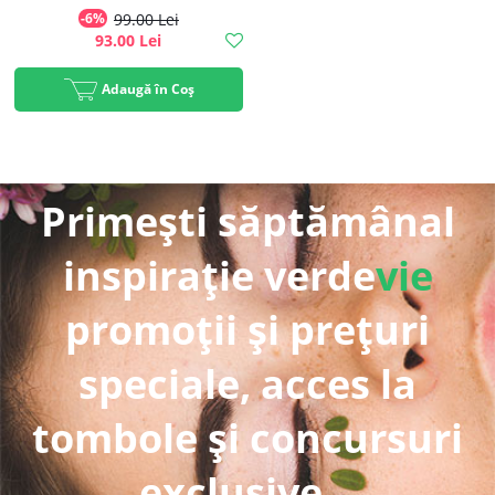
Suplă, 200g, #1 Best Seller |
-6%
99.00 Lei
Rawboost
93.00 Lei
Adaugă în Coș
Primești săptămânal
inspirație verde
vie
promoții și prețuri
speciale, acces la
tombole și concursuri
exclusive...