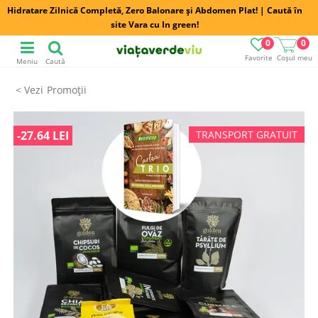
Hidratare Zilnică Completă, Zero Balonare și Abdomen Plat! | Caută în
site Vara cu In green!
0
0
Favorite
Coșul meu
Meniu
Caută
Promoții
-27.64 LEI