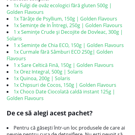
1x Fulgi de ovăz ecologici fără gluten 500g |
Golden Flavours
1x Tărâțe de Psyllium, 150g | Golden Flavours
1x Semințe de In Întregi, 250g | Golden Flavours
1 x Semințe Crude și Decojite de Dovleac, 300g |
Solaris
1 x Semințe de Chia ECO, 150g | Golden Flavours
1x Curmale fără Sâmburi ECO 250g| Golden
Flavours
1 x Sare Celtică Fină, 150g | Golden Flavours
1x Orez Integral, 500g | Solaris
1x Quinoa, 200g | Solaris
1x Chipsuri de Cocos, 150g | Golden Flavours
1x Choco Date Ciocolată caldă instant 125g |
Golden Flavours
De ce să alegi acest pachet?
Pentru că găsești într-un loc produsele de care ai
nevoie pentru cura de detoxifiere. Nu ești nevoit să