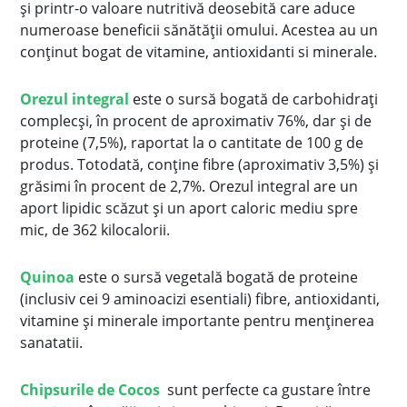
și printr-o valoare nutritivă deosebită care aduce
numeroase beneficii sănătății omului. Acestea au un
conținut bogat de vitamine, antioxidanti si minerale.
Orezul integral
este o sursă bogată de carbohidrați
complecși, în procent de aproximativ 76%, dar și de
proteine (7,5%), raportat la o cantitate de 100 g de
produs. Totodată, conține fibre (aproximativ 3,5%) și
grăsimi în procent de 2,7%. Orezul integral are un
aport lipidic scăzut și un aport caloric mediu spre
mic, de 362 kilocalorii.
Quinoa
este o sursă vegetală bogată de proteine
(inclusiv cei 9 aminoacizi esentiali) fibre, antioxidanti,
vitamine și minerale importante pentru menținerea
sanatatii.
Chipsurile de Cocos
sunt perfecte ca gustare între