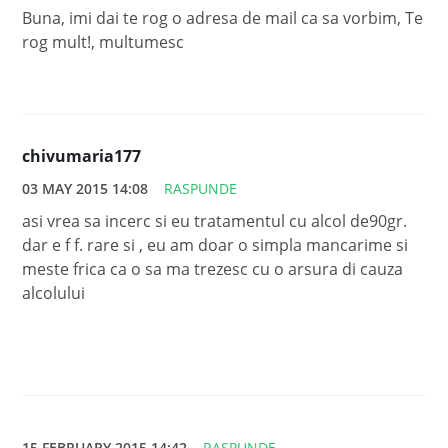
Buna, imi dai te rog o adresa de mail ca sa vorbim, Te
rog mult!, multumesc
chivumaria177
03 MAY 2015 14:08
RASPUNDE
asi vrea sa incerc si eu tratamentul cu alcol de90gr.
dar e f f. rare si , eu am doar o simpla mancarime si
meste frica ca o sa ma trezesc cu o arsura di cauza
alcolului
15 FEBRUARY 2015 14:42
RASPUNDE