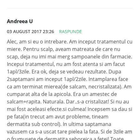
Andreea U
03 AUGUST 2017 23:26
RASPUNDE
Alec, am si eu o intrebare. Am inceput tratamentul cu
miere. Pentru scalp, aveam matreata de care nu
scap, deja nu imi mai merg sampoanele din farmacie.
Incepui tratamentul, nu am fost atenta si am facut
1apl/3zile. Era ok, deja se vedeau rezultate. Dupa
2saptamani am inceput 1apl/2zile. Intamplarea face
ca am terminat mierea(de salcam, necristalizata). Am
cumparat alta de la apicola. Era un amestec de
salcam+rapita. Naturala. Dar..s-a cristalizat! Si nu au
mai fost aceleasi efecte.si culmea! Incepsem sa dau si
pe fata(in trecut am avut probleme, tineam
dermatita sub control). In ultima saptamana
vazusem ca s-a uscat tare pielea la fata. Si de 3zile am
o frumusete de dermatita seboreica a fetei! Toate