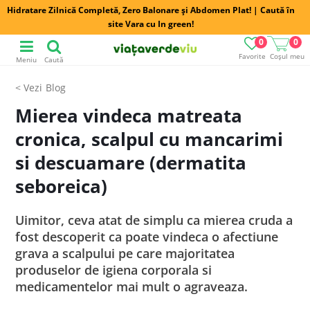
Hidratare Zilnică Completă, Zero Balonare și Abdomen Plat! | Caută în
site Vara cu In green!
0
0
Favorite
Coșul meu
Meniu
Caută
Blog
Mierea vindeca matreata
cronica, scalpul cu mancarimi
si descuamare (dermatita
seboreica)
Uimitor, ceva atat de simplu ca mierea cruda a
fost descoperit ca poate vindeca o afectiune
grava a scalpului pe care majoritatea
produselor de igiena corporala si
medicamentelor mai mult o agraveaza.