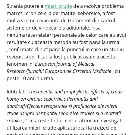
Strania putere a
mierii crude
de a rezolva problema
matretii cronice si a dermatitei seboreice, a fost
multa vreme o varianta de tratament din cadrul
sistemelor de vindecare traditionale, insa
nenumarate relatari personale ale celor care au avut
rezultate cu aceasta metoda au fost pana la urma
„confirmate clinic” pana la punctul in care un studiu
revizuit si verificat a fost publicat asupra acestui
fenomen in
European Journal of Medical
Research/Jurnalul European de Cercetari Medicale
, cu
peste 10 ani in urma.
Intitulat "
Therapeutic and prophylactic effects of crude
honey on chronic seborrheic dermatitis and
dandruff/Efectele terapeutice si profilactice ale mierii
crude asupra dermatitei seboreice cronice si a matretii
cronice
, " in acest studiu, cercetatorii au investigat
utilizarea mierii crude aplicata local la treizeci de