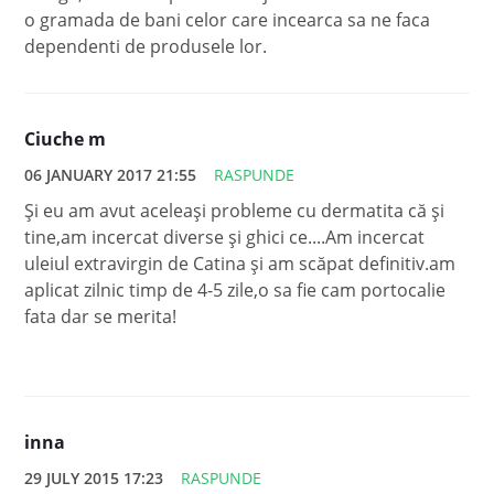
o gramada de bani celor care incearca sa ne faca
dependenti de produsele lor.
Ciuche m
06 JANUARY 2017 21:55
RASPUNDE
Și eu am avut aceleași probleme cu dermatita că și
tine,am incercat diverse și ghici ce....Am incercat
uleiul extravirgin de Catina și am scăpat definitiv.am
aplicat zilnic timp de 4-5 zile,o sa fie cam portocalie
fata dar se merita!
inna
29 JULY 2015 17:23
RASPUNDE