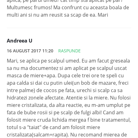
Multumesc frumos! Ma confrunt cu aceasta boala de
multi ani si nu am reusit sa scap de ea. Mari
Andreea U
16 AUGUST 2017 11:20
RASPUNDE
Mari, se aplica pe scalpul umed. Eu am facut greseala
sa nu ma documentez si am aplicat pe scalpul uscat
masca de miere+apa. Dupa cele trei ore te speli cu
apa calda si dai cu putin ulei(un bob de mazare, freci
intre palme) de cocos pe fata, urechi si scalp ca sa
hidratezi zonele afectate. Atentie si la miere. Nu folosi
miere cristalizata, da alta reactie, eu m-am umplut pe
fata de bube rosii si pe scalp de fulgi albi! Cand am
folosit miere cruda lichida mergea f bine tratamentul,
totul s-a "taiat" de cand am folosit miere
cristalizata(salcam+rapita). Nu recomand mierea de