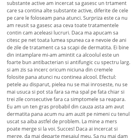
substante active am incercat sa gasesc un trtament
care sa contina alte substante active, diferite de cele
pe care le foloseam pana atunci. Surpriza este ca nu
am reusit sa gasesc asa ceva toate tratamentele
contin cam aceleasi lucruri. Daca ma apucam sa
citesc pe net toata lumea spunea ca e nevoie de ani
de zile de tratament ca sa scapi de dermatita. Ei bine
din intamplare mi-am amintit ca alcoolul este un
foarte bun antibacterian si antifungic cu spectru larg.
si am zis sa incerc oricum niciuna din cremele
folosite pana atunci nu continea alcool. Efectul:
petele au disparut, pielea nu se mai inroseste, nu se
mai usuca si pot sta fara sa ma spal pe fata chiar si
trei zile consecutive fara ca simptomele sa reapara.
Eu am un ten gras probabil din cauza asta am avut
dermatita pana acum nu am auzit pe nimeni cu tenul
uscat sa aiba astfel de problem. La mine a mers
poate merge si la voi. Succes! Daca ai incercat si
merge, da mai departe mesajul meu. Sa nu mai dam