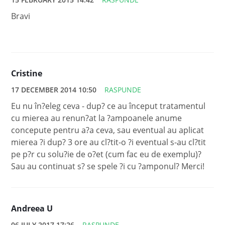
Bravi
Cristine
17 DECEMBER 2014 10:50
RASPUNDE
Eu nu în?eleg ceva - dup? ce au început tratamentul
cu mierea au renun?at la ?ampoanele anume
concepute pentru a?a ceva, sau eventual au aplicat
mierea ?i dup? 3 ore au cl?tit-o ?i eventual s-au cl?tit
pe p?r cu solu?ie de o?et (cum fac eu de exemplu)?
Sau au continuat s? se spele ?i cu ?amponul? Merci!
Andreea U
06 JULY 2017 17:26
RASPUNDE