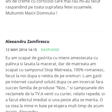
ani de creme cu corticoizi care mai rau mi-au facut
raspandind pe toata suprafata fetei scuamele.
Multumiti Maicii Domnului !
Alexandru Zamfirescu
12 MAY 2014 14:15
RASPUNDE
Eu am scapat de gastrita cu miere amestecata cu
palinca si lasata la macerat, dar de matreata am
scapat cu samponul Stop Matreata, 100% romanesc,
facut la noi dupa o reteta de pe vremuri. L-am gasit
pe internet cautand solutii dupa ce am incercat fara
succes familia de produse "Nizo.." si sampoanele din
reclamele de la TV.A venit cu curier, relativ repede; si-
a facut efectul imediat si una peste alta se merita. O
sa stea la mine in baie pe etajera mult timp de acum
incolo. Alexandru