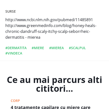
SURSE
http://www.ncbi.nlm.nih.gov/pubmed/11485891
http://www.greenmedinfo.com/blog/honey-heals-
chronic-dandruff-scaly-itchy-scalp-seborrheic-
dermatitis - mierea
#DERMATITA
#MIERE
#MIEREA
#SCALPUL
#VINDECA
Ce au mai parcurs alti
cititori...
CORP
4 tratamente capilare cu miere care