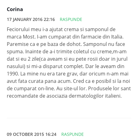
Corina
17 JANUARY 2016 22:16
RASPUNDE
Feciorului meu i-a ajutat crema si samponul de
marca Most. I-am cumparat din farmacie din Italia.
Paremise ca e pe baza de dohot. Samponul nu face
spuma. Inainte de a-i trimite coletul cu creme,m-am
dat si eu 2 zile(ca aveam si eu pete rosii doar in jurul
nasului) si mi-a disparut complet. Dar le aveam din
1990. La mine nu era tare grav, dar oricum n-am mai
avut fata curata pana acum. Cred ca e posibil si la noi
de cumparat on-line. Au site-ul lor. Produsele lor sant
recomandate de asociazia dermatologilor italieni.
09 OCTOBER 2015 16:24
RASPUNDE