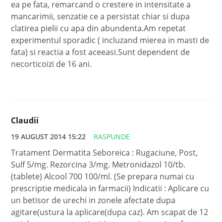
ea pe fata, remarcand o crestere in intensitate a
mancarimii, senzatie ce a persistat chiar si dupa
clatirea pielii cu apa din abundenta.Am repetat
experimentul sporadic ( incluzand mierea in masti de
fata) si reactia a fost aceeasi.Sunt dependent de
necorticoizi de 16 ani.
Claudii
19 AUGUST 2014 15:22
RASPUNDE
Tratament Dermatita Seboreica : Rugaciune, Post,
Sulf 5/mg. Rezorcina 3/mg. Metronidazol 10/tb.
(tablete) Alcool 700 100/ml. (Se prepara numai cu
prescriptie medicala in farmacii) Indicatii : Aplicare cu
un betisor de urechi in zonele afectate dupa
agitare(ustura la aplicare(dupa caz). Am scapat de 12