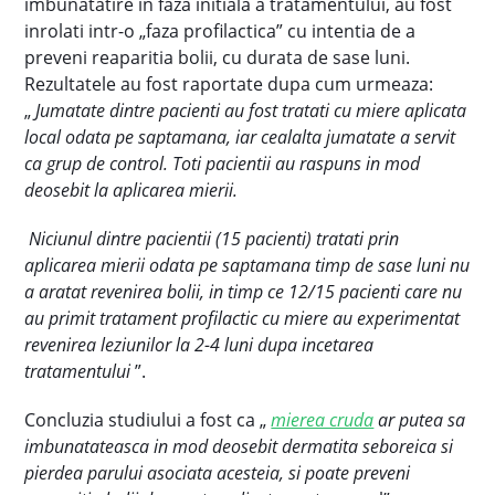
imbunatatire in faza initiala a tratamentului, au fost
inrolati intr-o „faza profilactica” cu intentia de a
preveni reaparitia bolii, cu durata de sase luni.
Rezultatele au fost raportate dupa cum urmeaza:
„
Jumatate dintre pacienti au fost tratati cu miere aplicata
local odata pe saptamana, iar cealalta jumatate a servit
ca grup de control. Toti pacientii au raspuns in mod
deosebit la aplicarea mierii.
Niciunul dintre pacientii (15 pacienti) tratati prin
aplicarea mierii odata pe saptamana timp de sase luni nu
a aratat revenirea bolii, in timp ce 12/15 pacienti care nu
au primit tratament profilactic cu miere au experimentat
revenirea leziunilor la 2-4 luni dupa incetarea
tratamentului
”.
Concluzia studiului a fost ca „
mierea cruda
ar putea sa
imbunatateasca in mod deosebit dermatita seboreica si
pierdea parului asociata acesteia, si poate preveni