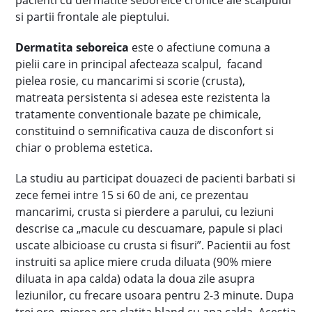
pacienti cu dermatite seboreice cronice ale scalpului
si partii frontale ale pieptului.
Dermatita seboreica
este o afectiune comuna a
pielii care in principal afecteaza scalpul, facand
pielea rosie, cu mancarimi si scorie (crusta),
matreata persistenta si adesea este rezistenta la
tratamente conventionale bazate pe chimicale,
constituind o semnificativa cauza de disconfort si
chiar o problema estetica.
La studiu au participat douazeci de pacienti barbati si
zece femei intre 15 si 60 de ani, ce prezentau
mancarimi, crusta si pierdere a parului, cu leziuni
descrise ca „macule cu descuamare, papule si placi
uscate albicioase cu crusta si fisuri”. Pacientii au fost
instruiti sa aplice miere cruda diluata (90% miere
diluata in apa calda) odata la doua zile asupra
leziunilor, cu frecare usoara pentru 2-3 minute. Dupa