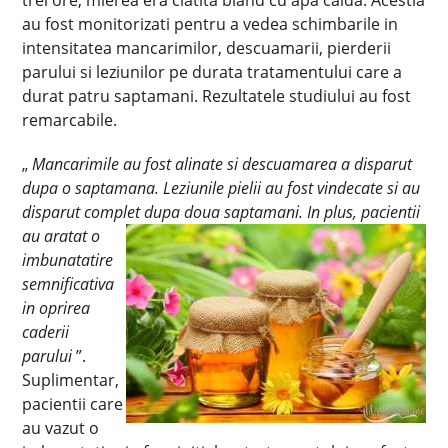
trei ore, mierea era clatita bland cu apa calda. Acestia
au fost monitorizati pentru a vedea schimbarile in
intensitatea mancarimilor, descuamarii, pierderii
parului si leziunilor pe durata tratamentului care a
durat patru saptamani. Rezultatele studiului au fost
remarcabile.
„
Mancarimile au fost alinate si descuamarea a disparut
dupa o saptamana. Leziunile pielii au fost vindecate si au
disparut complet dupa doua saptamani. In plus, pacientii
au aratat o
imbunatatire
semnificativa
in oprirea
caderii
parului
”.
Suplimentar,
pacientii care
au vazut o