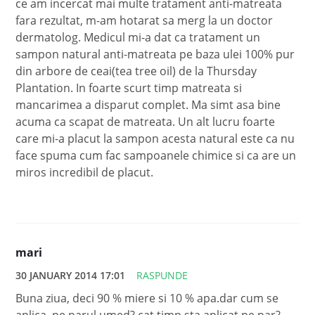
ce am incercat mai multe tratament anti-matreata
fara rezultat, m-am hotarat sa merg la un doctor
dermatolog. Medicul mi-a dat ca tratament un
sampon natural anti-matreata pe baza ulei 100% pur
din arbore de ceai(tea tree oil) de la Thursday
Plantation. In foarte scurt timp matreata si
mancarimea a disparut complet. Ma simt asa bine
acuma ca scapat de matreata. Un alt lucru foarte
care mi-a placut la sampon acesta natural este ca nu
face spuma cum fac sampoanele chimice si ca are un
miros incredibil de placut.
mari
30 JANUARY 2014 17:01
RASPUNDE
Buna ziua, deci 90 % miere si 10 % apa.dar cum se
aplica, pe parul umed? cat timp sta aplicat pe par?