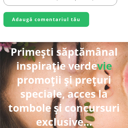
Primești săptămânal
inspirație verde
vie
promoții și prețuri
speciale, acces la
tombole și concursuri
exclusive...