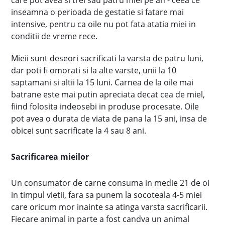
care pot avea si trei sau patru miei pe an - ceea ce
inseamna o perioada de gestatie si fatare mai
intensive, pentru ca oile nu pot fata atatia miei in
conditii de vreme rece.
Mieii sunt deseori sacrificati la varsta de patru luni,
dar poti fi omorati si la alte varste, unii la 10
saptamani si altii la 15 luni. Carnea de la oile mai
batrane este mai putin apreciata decat cea de miel,
fiind folosita indeosebi in produse procesate. Oile
pot avea o durata de viata de pana la 15 ani, insa de
obicei sunt sacrificate la 4 sau 8 ani.
Sacrificarea mieilor
Un consumator de carne consuma in medie 21 de oi
in timpul vietii, fara sa punem la socoteala 4-5 miei
care oricum mor inainte sa atinga varsta sacrificarii.
Fiecare animal in parte a fost candva un animal