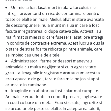
Un miel a fost lasat mort in afara tarcului, zile
intregi, prezentand un risc de contaminare pentru
toate celelalte animale. Mielul, aflat in stare avansata
de descompunere, nu a murit in ziua in care a fost
facuta inregistrarea, ci dupa cateva zile. Activistii au
mai filmat si miei si oi care fusesera lasati ore intregi
in conditii de contractie extrema. Acest lucru a dus la
o stare de stres foarte ridicata printre animale, care
se impiedicau unele de altele.
Administratorii fermelor deseori manevrau
animalele cu multa neglijenta si cu o agresivitate
gratuita. Imaginile inregistrate aratau cum acestea
erau apucate de gat, tarate fara mila pe jos si apoi
aruncate in camioane.
Imaginile din abator au fost chiar mai cumplite.
Animalele erau tinute in conditii precare, inghesuite
in custi cu bare din metal. Erau stresate, ingrozite si
se urcau unele peste celelalte. In asteptarea taierii,