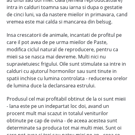
au unul sau doi miei. Oaia (femela reproducatoare)
intra in calduri toamna sau iarna si dupa o gestatie
de cinci luni, va da nastere mieilor in primavara, cand
vremea este mai calda si mancarea din belsug.
Insa crescatorii de animale, incantati de profitul pe
care il pot avea de pe urma mieilor de Paste,
modifica ciclul natural de reproducere, pentru ca
mieii sa se nasca mai devreme. Multi nici nu
supravietuiesc frigului. Oile sunt stimulate sa intre in
calduri cu ajutorul hormonilor sau sunt tinute in
spatii inchise cu lumina controlata - reducerea orelor
de lumina duce la declansarea estrului.
Produsul cel mai profitabil obtinut de la oi sunt mieii
- lana este pe un indepartat loc doi, avand un
procent mult mai scazut in totalul veniturilor
obtinute pe cap de ovina - de aceea acestea sunt
determinate sa produca tot mai multi miei. Sunt oi