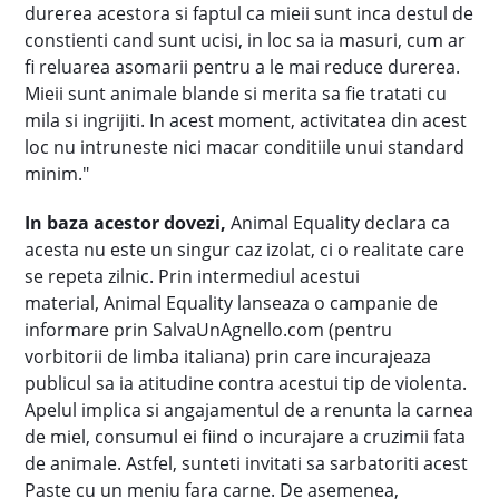
durerea acestora si faptul ca mieii sunt inca destul de
constienti cand sunt ucisi, in loc sa ia masuri, cum ar
fi reluarea asomarii pentru a le mai reduce durerea.
Mieii sunt animale blande si merita sa fie tratati cu
mila si ingrijiti. In acest moment, activitatea din acest
loc nu intruneste nici macar conditiile unui standard
minim."
In baza acestor dovezi,
Animal Equality declara ca
acesta nu este un singur caz izolat, ci o realitate care
se repeta zilnic. Prin intermediul acestui
material, Animal Equality lanseaza o campanie de
informare prin SalvaUnAgnello.com (pentru
vorbitorii de limba italiana) prin care incurajeaza
publicul sa ia atitudine contra acestui tip de violenta.
Apelul implica si angajamentul de a renunta la carnea
de miel, consumul ei fiind o incurajare a cruzimii fata
de animale. Astfel, sunteti invitati sa sarbatoriti acest
Paste cu un meniu fara carne. De asemenea,