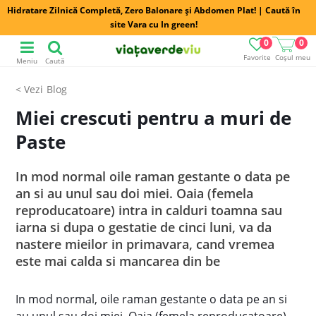
Hidratare Zilnică Completă, Zero Balonare și Abdomen Plat! | Caută în
site Vara cu In green!
0
0
Favorite
Coșul meu
Meniu
Caută
Blog
Miei crescuti pentru a muri de
Paste
In mod normal oile raman gestante o data pe
an si au unul sau doi miei. Oaia (femela
reproducatoare) intra in calduri toamna sau
iarna si dupa o gestatie de cinci luni, va da
nastere mieilor in primavara, cand vremea
este mai calda si mancarea din be
In mod normal, oile raman gestante o data pe an si