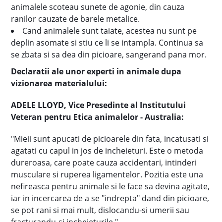
animalele scoteau sunete de agonie, din cauza
ranilor cauzate de barele metalice.
Cand animalele sunt taiate, acestea nu sunt pe
deplin asomate si stiu ce li se intampla. Continua sa
se zbata si sa dea din picioare, sangerand pana mor.
Declaratii ale unor experti in animale dupa
vizionarea materialului:
ADELE LLOYD, Vice Presedinte al Institutului
Veteran pentru Etica
animalelor - Australia:
"Mieii sunt apucati de picioarele din fata, incatusati si
agatati cu capul in jos de incheieturi. Este o metoda
dureroasa, care poate cauza accidentari, intinderi
musculare si ruperea ligamentelor. Pozitia este una
nefireasca pentru animale si le face sa devina agitate,
iar in incercarea de a se "indrepta" dand din picioare,
se pot rani si mai mult, dislocandu-si umerii sau