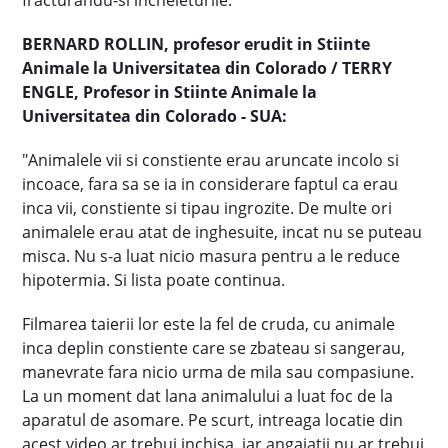
fracturandu-si incheieturile."
BERNARD ROLLIN, profesor erudit in Stiinte
Animale la Universitatea din Colorado / TERRY
ENGLE, Profesor in Stiinte Animale la
Universitatea din Colorado - SUA:
"Animalele vii si constiente erau aruncate incolo si
incoace, fara sa se ia in considerare faptul ca erau
inca vii, constiente si tipau ingrozite. De multe ori
animalele erau atat de inghesuite, incat nu se puteau
misca. Nu s-a luat nicio masura pentru a le reduce
hipotermia. Si lista poate continua.
Filmarea taierii lor este la fel de cruda, cu animale
inca deplin constiente care se zbateau si sangerau,
manevrate fara nicio urma de mila sau compasiune.
La un moment dat lana animalului a luat foc de la
aparatul de asomare. Pe scurt, intreaga locatie din
acest video ar trebui inchisa, iar angajatii nu ar trebui