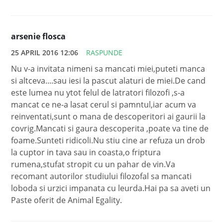
arsenie flosca
25 APRIL 2016 12:06
RASPUNDE
Nu v-a invitata nimeni sa mancati miei,puteti manca
si altceva....sau iesi la pascut alaturi de miei.De cand
este lumea nu ytot felul de latratori filozofi ,s-a
mancat ce ne-a lasat cerul si pamntul,iar acum va
reinventati,sunt o mana de descoperitori ai gaurii la
covrig.Mancati si gaura descoperita ,poate va tine de
foame.Sunteti ridicoli.Nu stiu cine ar refuza un drob
la cuptor in tava sau in coasta,o friptura
rumena,stufat stropit cu un pahar de vin.Va
recomant autorilor studiului filozofal sa mancati
loboda si urzici impanata cu leurda.Hai pa sa aveti un
Paste oferit de Animal Egality.