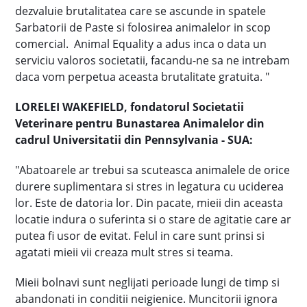
dezvaluie brutalitatea care se ascunde in spatele
Sarbatorii de Paste si folosirea animalelor in scop
comercial. Animal Equality a adus inca o data un
serviciu valoros societatii, facandu-ne sa ne intrebam
daca vom perpetua aceasta brutalitate gratuita. "
LORELEI WAKEFIELD, fondatorul Societatii
Veterinare pentru Bunastarea Animalelor din
cadrul Universitatii din Pennsylvania - SUA:
"Abatoarele ar trebui sa scuteasca animalele de orice
durere suplimentara si stres in legatura cu uciderea
lor. Este de datoria lor. Din pacate, mieii din aceasta
locatie indura o suferinta si o stare de agitatie care ar
putea fi usor de evitat. Felul in care sunt prinsi si
agatati mieii vii creaza mult stres si teama.
Mieii bolnavi sunt neglijati perioade lungi de timp si
abandonati in conditii neigienice. Muncitorii ignora