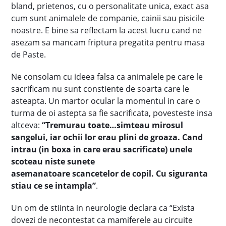
bland, prietenos, cu o personalitate unica, exact asa
cum sunt animalele de companie, cainii sau pisicile
noastre. E bine sa reflectam la acest lucru cand ne
asezam sa mancam friptura pregatita pentru masa
de Paste.
Ne consolam cu ideea falsa ca animalele pe care le
sacrificam nu sunt constiente de soarta care le
asteapta. Un martor ocular la momentul in care o
turma de oi astepta sa fie sacrificata, povesteste insa
altceva:
“Tremurau toate…simteau mirosul
sangelui, iar ochii lor erau plini de groaza. Cand
intrau (in boxa in care erau sacrificate) unele
scoteau niste sunete
asemanatoare scancetelor de copil. Cu siguranta
stiau ce se intampla”
.
Un om de stiinta in neurologie declara ca “Exista
dovezi de necontestat ca mamiferele au circuite