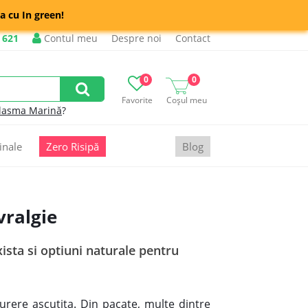
a cu In green!
 621
Contul meu
Despre noi
Contact
0
0
Favorite
Coșul meu
lasma Marină
?
inale
Zero Risipă
Blog
vralgie
ista si optiuni naturale pentru
durere ascutita. Din pacate, multe dintre