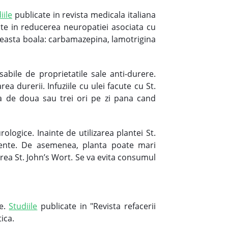
iile
publicate in revista medicala italiana
ente in reducerea neuropatiei asociata cu
 ceasta boala: carbamazepina, lamotrigina
bile de proprietatile sale anti-durere.
a durerii. Infuziile cu ulei facute cu St.
ca de doua sau trei ori pe zi pana cand
logice. Inainte de utilizarea plantei St.
mente. De asemenea, planta poate mari
area St. John’s Wort. Se va evita consumul
ce.
Studiile
publicate in "Revista refacerii
ica.