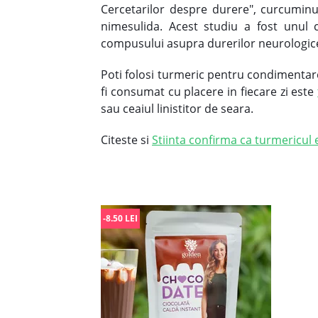
Cercetarilor despre durere", curcumin
nimesulida. Acest studiu a fost unul c
compusului asupra durerilor neurologice, 
Poti folosi turmeric pentru condimentare
fi consumat cu placere in fiecare zi este
sau ceaiul linistitor de seara.
Citeste si
Stiinta confirma ca turmericul 
-8.50 LEI