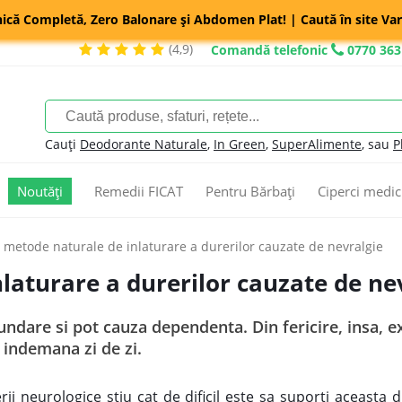
nică Completă, Zero Balonare și Abdomen Plat! | Caută în site Var
(4,9)
Comandă telefonic
0770 363
Cauți
Deodorante Naturale
,
In Green
,
SuperAlimente
, sau
P
Noutăți
Remedii FICAT
Pentru Bărbați
Ciperci medic
 metode naturale de inlaturare a durerilor cauzate de nevralgie
laturare a durerilor cauzate de ne
dare si pot cauza dependenta. Din fericire, insa, ex
a indemana zi de zi.
rii neurologice stiu cat de dificil este sa suporti aceasta 