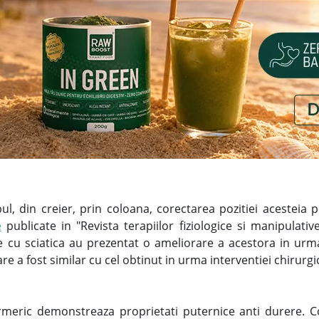
l, din creier, prin coloana, corectarea pozitiei acesteia p
e
publicate in "Revista terapiilor fiziologice si manipulati
 cu sciatica au prezentat o ameliorare a acestora in urma c
e a fost similar cu cel obtinut in urma interventiei chirurgi
urmeric demonstreaza proprietati puternice anti durere. C