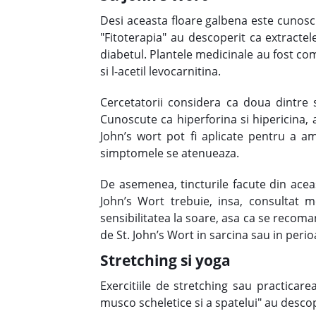
Desi aceasta floare galbena este cunoscu
"Fitoterapia" au descoperit ca extractel
diabetul. Plantele medicinale au fost co
si l-acetil levocarnitina.
Cercetatorii considera ca doua dintre 
Cunoscute ca hiperforina si hipericina, a
John’s wort pot fi aplicate pentru a a
simptomele se atenueaza.
De asemenea, tincturile facute din aceas
John’s Wort trebuie, insa, consultat
sensibilitatea la soare, asa ca se recoma
de St. John’s Wort in sarcina sau in perio
Stretching si yoga
Exercitiile de stretching sau practicar
musco scheletice si a spatelui" au descop