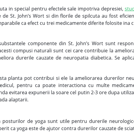
ta in special pentru efectele sale impotriva depresiei,
stud
e de St. John’s Wort si din florile de spilcuta au fost efici
mparabile ca efect cu trei medicamente diferite folosite ina
substantele componente din St. John’s Wort sunt responsa
cesti compusi naturali sunt cei care contribuie la ameliorare
meliora durerile cauzate de neuropatia diabetica. Se apli
ta planta pot contribui si ele la ameliorarea durerilor neuro
 medicul, pentru ca poate interactiona cu multe medica
nda evitarea expunerii la soare cel putin 2-3 ore dupa utiliz
ada alaptarii.
ea posturilor de yoga sunt utile pentru durerile neurologi
erit ca yoga este de ajutor contra durerilor cauzate de sciat