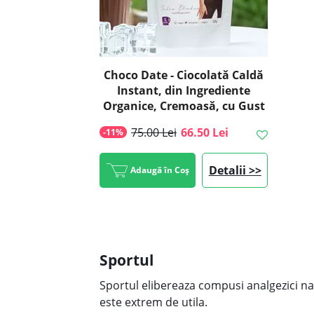
Choco Date - Ciocolată Caldă
Instant, din Ingrediente
Organice, Cremoasă, cu Gust
Intens de Curmale, ECO, 375g
75.00 Lei
66.50 Lei
-11%
| Golden Flavours
Detalii >>
Adaugă în Coș
Sportul
Sportul elibereaza compusi analgezici nat
este extrem de utila.