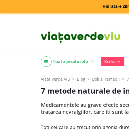
Hidratare Zil
Toate produsele
Reduceri
Viata Verde Viu
Blog
Boli si remedii
7
7 metode naturale de in
Medicamentele au grave efecte secun
tratarea nevralgiilor, care iti sunt l
Toti cei care au trecut prin agonia dure