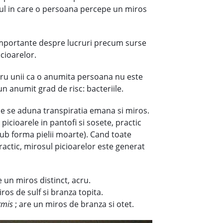
felul in care o persoana percepe un miros
i importante despre lucruri precum surse
cioarelor.
tru unii ca o anumita persoana nu este
n anumit grad de risc: bacteriile.
nde se aduna transpiratia emana si miros.
picioarele in pantofi si sosete, practic
sub forma pielii moarte). Cand toate
Practic, mirosul picioarelor este generat
 un miros distinct, acru.
iros de sulf si branza topita.
rmis
; are un miros de branza si otet.