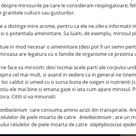
labil despre mirosurile pe care le consideram respingatoare; 
granitele culturii sau gusturilor.
 de a distinge intre arome, pentru ca ele ne ofera informati
 si o potentiala amenintare. Sa luam, de exemplu, mirosul pi
tituie in mod necesar o amenintare (desi pot fi un semn pen
a miroasa are legatura cu o familie de organisme ce prezinta u
a ne face sa mirosim; desi tocmai acele parti ale corpului u
spira cel mai mult, si avand in vedere ca in general ne tinem 
 loc caldut si umed cu o sursa buna de oxigen si nutrienti (
ce stiu ele mai bine si emana gaze si iata cum apare mirosul. 
ora. Cititi si va minunati:
anibacterium
care consuma amino acizii din transpiratie. Are
elulelor de piele moarta de catre
brevibacterium
; are un m
ui celulelor de piele moarta de catre
staphylococcus epide