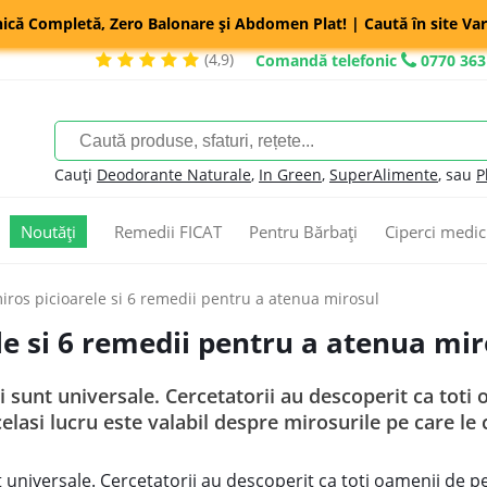
nică Completă, Zero Balonare și Abdomen Plat! | Caută în site Var
(4,9)
Comandă telefonic
0770 363
Cauți
Deodorante Naturale
,
In Green
,
SuperAlimente
, sau
P
Noutăți
Remedii FICAT
Pentru Bărbați
Ciperci medic
iros picioarele si 6 remedii pentru a atenua mirosul
le si 6 remedii pentru a atenua mir
ri sunt universale. Cercetatorii au descoperit ca tot
Acelasi lucru este valabil despre mirosurile pe care le
nt universale. Cercetatorii au descoperit ca toti oamenii de