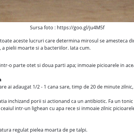
Sursa foto : https://goo.gl/ju4M5f
re, toate aceste lucruri care determina mirosul se amesteca di
 a pielii moarte si a bacteriilor. Iata cum.
dintr-o parte otet si doua parti apa; inmoaie picioarele in ace
a
care ai adaugat 1/2 - 1 cana sare, timp de 20 de minute zilni
ia inchizand porii si actionand ca un antibiotic. Fa un tonic
ceaiul intr-un lighean cu apa rece si inmoaie zilnic picioar
atura regulat pielea moarta de pe talpi.