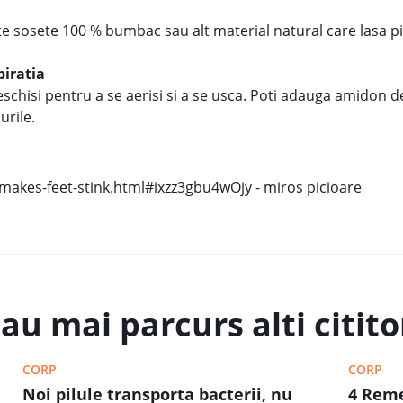
ste sosete 100 % bumbac sau alt material natural care lasa p
piratia
 deschisi pentru a se aerisi si a se usca. Poti adauga amido
urile.
makes-feet-stink.html#ixzz3gbu4wOjy - miros picioare
au mai parcurs alti cititor
CORP
CORP
Noi pilule transporta bacterii, nu
4 Reme