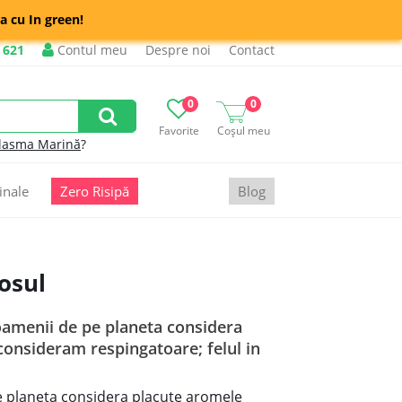
a cu In green!
 621
Contul meu
Despre noi
Contact
0
0
Favorite
Coșul meu
lasma Marină
?
inale
Zero Risipă
Blog
osul
i oamenii de pe planeta considera
 consideram respingatoare; felul in
 pe planeta considera placute aromele