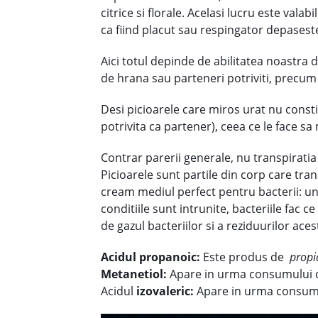
citrice si florale. Acelasi lucru este va
ca fiind placut sau respingator depaseste 
Aici totul depinde de abilitatea noastra
de hrana sau parteneri potriviti, precum
Desi picioarele care miros urat nu cons
potrivita ca partener), ceea ce le face s
Contrar parerii generale, nu transpirati
Picioarele sunt partile din corp care tran
cream mediul perfect pentru bacterii: un
conditiile sunt intrunite, bacteriile fac 
de gazul bacteriilor si a reziduurilor acest
Acidul propanoic:
Este produs de
propi
Metanetiol:
Apare in urma consumului c
Acidul
izovaleric:
Apare in urma consumul