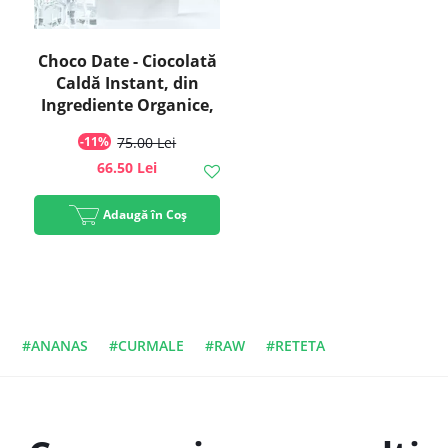
Choco Date - Ciocolată
Caldă Instant, din
Ingrediente Organice,
Cremoasă, cu Gust
-11%
75.00 Lei
Intens de Curmale,
66.50 Lei
ECO, 375g | Golden
Flavours
Adaugă în Coș
#ANANAS
#CURMALE
#RAW
#RETETA