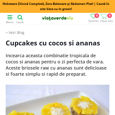
Hidratare Zilnică Completă, Zero Balonare și Abdomen Plat! | Caută în
site Vara cu In green!
0
0
Favorite
Coșul meu
Meniu
Caută
Blog
Cupcakes cu cocos si ananas
Incearca aceasta combinatie tropicala de
cocos si ananas pentru o zi perfecta de vara.
Aceste briosele raw cu ananas sunt delicioase
si foarte simplu si rapid de preparat.