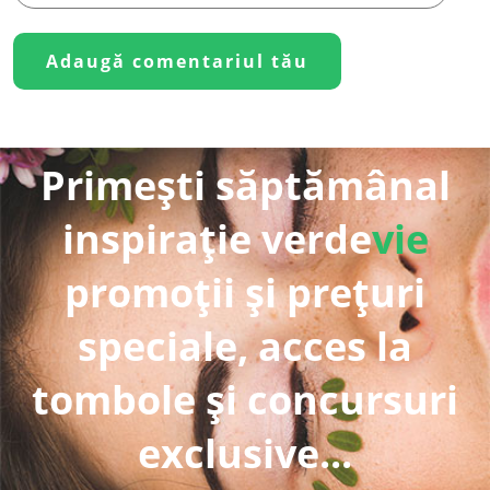
Primești săptămânal
inspirație verde
vie
promoții și prețuri
speciale, acces la
tombole și concursuri
exclusive...