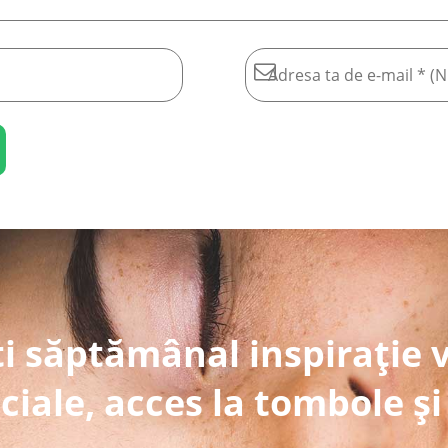
i săptămânal inspirație 
ciale, acces la tombole și