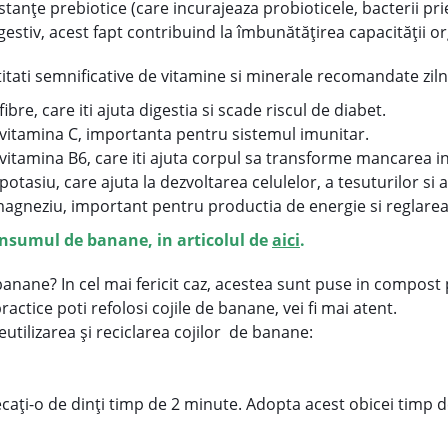
anţe prebiotice (care incurajeaza probioticele, bacterii pri
gestiv, acest fapt contribuind la îmbunătăţirea capacităţii o
ati semnificative de vitamine si minerale recomandate ziln
re, care iti ajuta digestia si scade riscul de diabet.
vitamina C, importanta pentru sistemul imunitar.
itamina B6, care iti ajuta corpul sa transforme mancarea in
tasiu, care ajuta la dezvoltarea celulelor, a tesuturilor si 
gneziu, important pentru productia de energie si reglarea 
consumul de banane, in articolul de
aici
.
anane? In cel mai fericit caz, acestea sunt puse in compost 
 practice poti refolosi cojile de banane, vei fi mai atent.
eutilizarea și reciclarea cojilor de banane:
frecați-o de dinți timp de 2 minute. Adopta acest obicei timp 