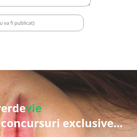
verde
vie
 concursuri exclusive...