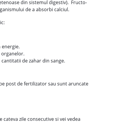
etenoase din sistemul digestiv). Fructo-
rganismului de a absorbi calciul.
ic:
 energie.
a organelor.
cantitatii de zahar din sange.
pe post de fertilizator sau sunt aruncate
de cateva zile consecutive si vei vedea