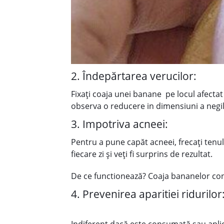
2. Îndepărtarea verucilor:
Fixați coaja unei banane pe locul afectat 
observa o reducere in dimensiuni a negil
3. Impotriva acneei:
Pentru a pune capăt acneei, frecați tenu
fiecare zi și veți fi surprins de rezultat.
De ce functionează? Coaja bananelor conti
4. Prevenirea aparitiei ridurilor