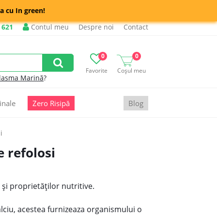
a cu In green!
 621
Contul meu
Despre noi
Contact
0
0
Favorite
Coșul meu
lasma Marină
?
inale
Zero Risipă
Blog
i
e refolosi
i proprietăţilor nutritive.
alciu, acestea furnizeaza organismului o