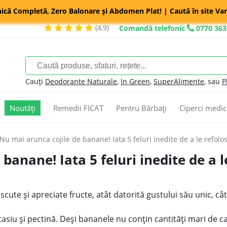
nică Completă, Zero Balonare și Abdomen Plat! | Caută în site Var
(4,9)
Comandă telefonic
0770 363
Cauți
Deodorante Naturale
,
In Green
,
SuperAlimente
, sau
P
Noutăți
Remedii FICAT
Pentru Bărbați
Ciperci medic
Nu mai arunca cojile de banane! Iata 5 feluri inedite de a le refolos
banane! Iata 5 feluri inedite de a l
te şi apreciate fructe, atât datorită gustului său unic, cât ş
asiu și pectină. Deşi bananele nu conţin cantităţi mari de c