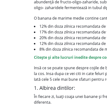
abundenţă de fructo-oligo-zaharide, subst
oligo- zaharidele fermentează in tubul di
O banana de marime medie contine cantit
12% din doza zilnica recomandata de fib
17% din doza zilnica recomandata de 
20% din doza zilnica recomandata de v
12% din doza zilnica recomandata de po
8% din doza zilnica recomandata de ma
Citeşte şi alte lucruri inedite despre 
Insă ce se poate spune despre cojile de b
la cos. Insa dupa ce vei citi in cate feluri
Iată cele 5 cele mai bune sfaturi pentru r
1. Albirea dintilor:
În fiecare zi, luați coaja unei banane și 
diferenta.