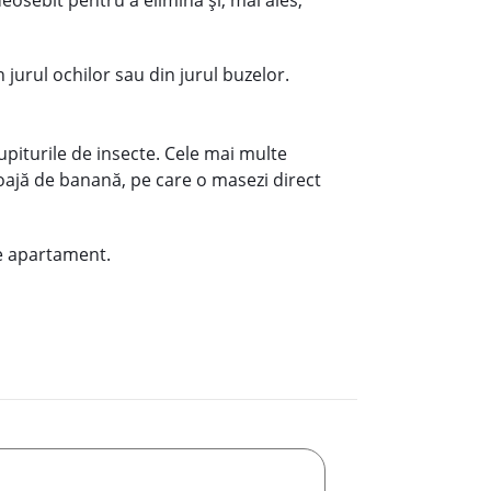
osebit pentru a elimina și, mai ales,
 jurul ochilor sau din jurul buzelor.
iupiturile de insecte. Cele mai multe
coajă de banană, pe care o masezi direct
de apartament.
E