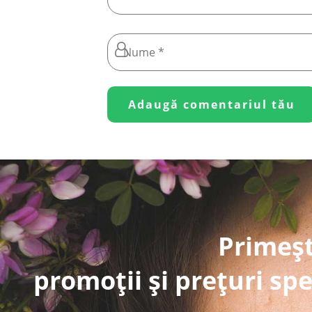
Primeșt
promoții și prețuri spe