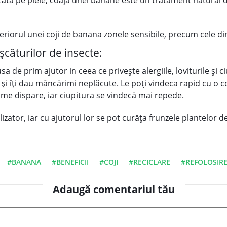
ată pe piele, coaja unei banane este un tratament natural de
teriorul unei coji de banana zonele sensibile, precum cele din
ușcăturilor de insecte:
a de prim ajutor in ceea ce priveşte alergiile, loviturile şi c
c și îți dau mâncărimi neplăcute. Le poți vindeca rapid cu o 
me dispare, iar ciupitura se vindecă mai repede.
lizator, iar cu ajutorul lor se pot curăţa frunzele plantelor 
#BANANA
#BENEFICII
#COJI
#RECICLARE
#REFOLOSIR
Adaugă comentariul tău