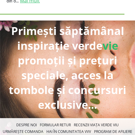
Mai mult
din o...
Primești săptămânal
inspirație verde
vie
promoții și prețuri
speciale, acces la
tombole și concursuri
exclusive...
DESPRE NOI
FORMULAR RETUR
RECENZII VIAȚA VERDE VIU
URMĂREȘTE COMANDA
HAI ÎN COMUNITATEA VVV
PROGRAM DE AFILIERE