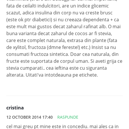
fata de ceilalti indulcitori, are un indice glicemic
scazut, adica insulina din corp nu va creste brusc
(este ok ptr diabetici) si nu creeaza dependenta + ca
este mult mai gustos decat zaharul rafinat alb. O mai
buna varianta decat zaharul de cocos ar fi stevia,
care este complet naturala, extrasa din plante (fata
de xylitol, fructoza (dmne fereste!) etc.) Insist sa nu
consumati fructoza sintetica. Doar cea naturala, din
fructe este suportata de corpul uman. Si aveti grija ce
stevia cumparati.. cea ieftina este cu siguranta
alterata. Uitati'va intotdeauna pe etichete.
cristina
12 OCTOBER 2014 17:40
RASPUNDE
cel mai greu pt mine este in concediu. mai ales ca in