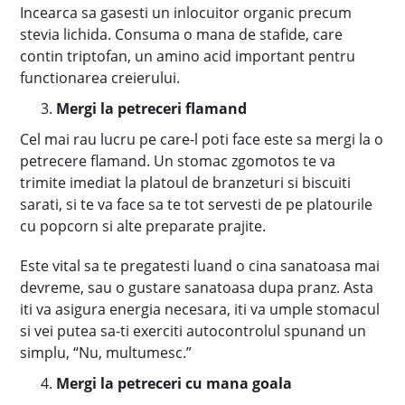
Incearca sa gasesti un inlocuitor organic precum
stevia lichida. Consuma o mana de stafide, care
contin triptofan, un amino acid important pentru
functionarea creierului.
Mergi la petreceri flamand
Cel mai rau lucru pe care-l poti face este sa mergi la o
petrecere flamand. Un stomac zgomotos te va
trimite imediat la platoul de branzeturi si biscuiti
sarati, si te va face sa te tot servesti de pe platourile
cu popcorn si alte preparate prajite.
Este vital sa te pregatesti luand o cina sanatoasa mai
devreme, sau o gustare sanatoasa dupa pranz. Asta
iti va asigura energia necesara, iti va umple stomacul
si vei putea sa-ti exerciti autocontrolul spunand un
simplu, “Nu, multumesc.”
Mergi la petreceri cu mana goala