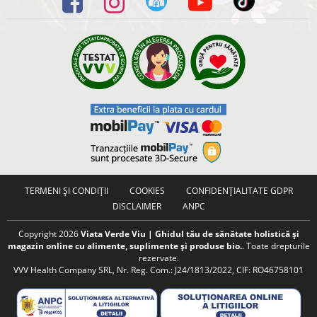
TERMENI ȘI CONDIȚII
COOKIES
CONFIDENȚIALITATE GDPR
DISCLAIMER
ANPC
Copyright 2026
Viata Verde Viu | Ghidul tău de sănătate holistică și
magazin online cu alimente, suplimente și produse bio.
. Toate drepturile
rezervate.
VVV Health Company SRL, Nr. Reg. Com.: J24/1813/2022, CIF: RO46758101