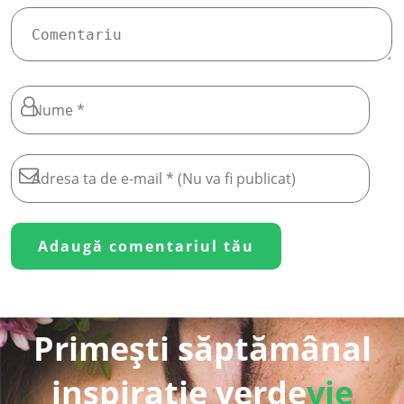
Primești săptămânal
inspirație verde
vie