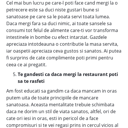
Cel mai bun lucru pe care-l poti face cand mergi la o
petrecere este sa duci niste gustari bune si
sanatoase pe care sa le poata servi toata lumea.
Daca mergi fara sa duci nimic, ai toate sansele sa
consumi tot felul de alimente care-ti vor transforma
intestinele in bombe cu efect intarziat. Gazdele
apreciaza intotdeauna o contributie la masa servita,
iar oaspetii apreciaza ceva gustos si sanatos. Ai putea
fi surprins de cate complimente poti primi pentru
ceea ce ai pregatit.
Te gandesti ca daca mergi la restaurant poti
sa te rasfeti
Am fost educati sa gandim ca daca mancam in oras
putem uita de toate principiile de mancare
sanatoasa. Aceasta mentalitate trebuie schimbata
daca ne dorim un stil de viata sanatos, altfel, ori de
cate ori iesi in oras, esti in pericol de a face
compromisuri si te vei regasi prins in cercul vicios al