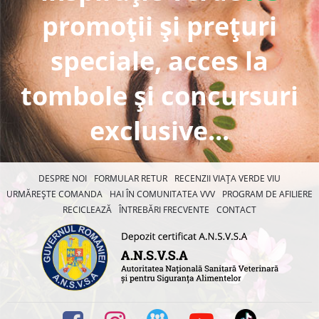
promoții și prețuri
speciale, acces la
tombole și concursuri
exclusive...
DESPRE NOI
FORMULAR RETUR
RECENZII VIAȚA VERDE VIU
URMĂREȘTE COMANDA
HAI ÎN COMUNITATEA VVV
PROGRAM DE AFILIERE
RECICLEAZĂ
ÎNTREBĂRI FRECVENTE
CONTACT