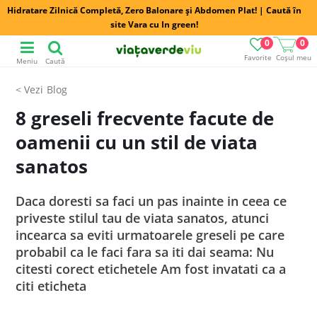
Hidratare Zilnică Completă, Zero Balonare și Abdomen Plat! | Caută în
site Vara cu In green!
0
0
Favorite
Coșul meu
Meniu
Caută
Blog
8 greseli frecvente facute de
oamenii cu un stil de viata
sanatos
Daca doresti sa faci un pas inainte in ceea ce
priveste stilul tau de viata sanatos, atunci
incearca sa eviti urmatoarele greseli pe care
probabil ca le faci fara sa iti dai seama: Nu
citesti corect etichetele Am fost invatati ca a
citi eticheta