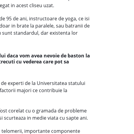
egat in acest cliseu uzat.
de 95 de ani, instructoare de yoga, ce isi
oar in brate la paralele, sau batranii de
nu sunt standardul, dar existenta lor
ului daca vom avea nevoie de baston la
 trecuti cu vederea care pot sa
de experti de la Universitatea statului
actorii majori ce contribuie la
a fost corelat cu o gramada de probleme
isi scurteaza in medie viata cu sapte ani.
za telomerii, importante componente