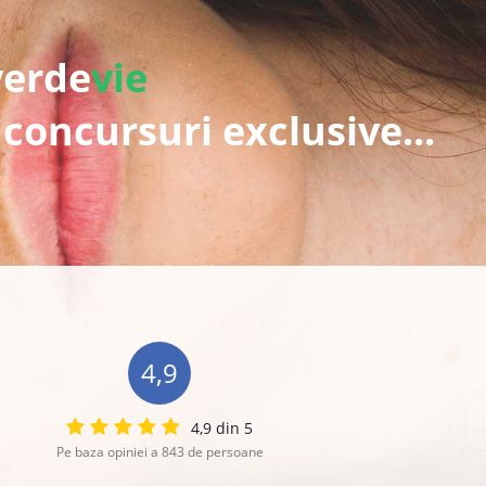
verde
vie
 concursuri exclusive...
4,9
4,9 din 5
Pe baza opiniei a 843 de persoane