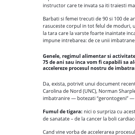
instructor care te invata sa iti traiesti 
Barbati si femei trecuti de 90 si 100 de a
rasuceste corpul in tot felul de moduri, 
la tara care la varste foarte inaintate in
impune intrebarea: de ce unii imbatranes
Genele, regimul alimentar si activitat
75 de ani sau inca vom fi capabili sa al
accelereze procesul nostru de imbatra
Da, exista, potrivit unui document recent
Carolina de Nord (UNC), Norman Sharpless
imbatranire — botezati “gerontogeni” — po
Fumul de tigara:
nici o surpriza cu aces
de sanatate – de la cancer la boli cardiac
Cand vine vorba de accelerarea procesul