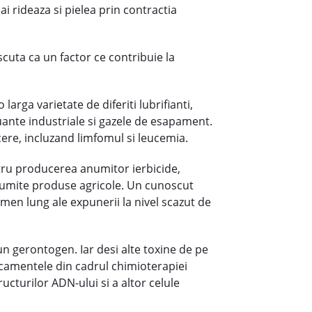
i rideaza si pielea prin contractia
oscuta ca un factor ce contribuie la
larga varietate de diferiti lubrifianti,
luante industriale si gazele de esapament.
ere, incluzand limfomul si leucemia.
ntru producerea anumitor ierbicide,
in anumite produse agricole. Un cunoscut
men lung ale expunerii la nivel scazut de
 un gerontogen. Iar desi alte toxine de pe
dicamentele din cadrul chimioterapiei
ucturilor ADN-ului si a altor celule