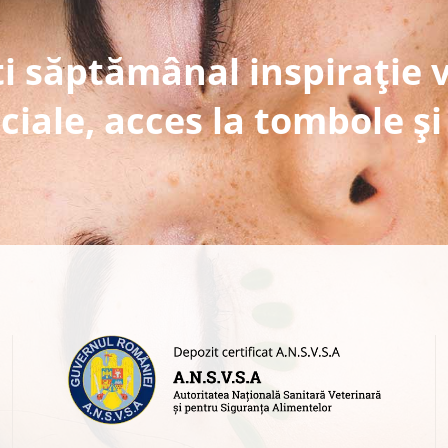
i săptămânal inspirație 
ciale, acces la tombole și