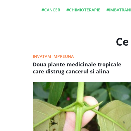
#CANCER
#CHIMIOTERAPIE
#IMBATRAN
Ce 
INVATAM IMPREUNA
Doua plante medicinale tropicale
care distrug cancerul si alina
efectele secundare ale
chimioterapiei