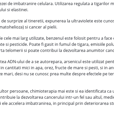
i de imbatranire celulara. Utilizarea regulata a tigarilor ma
ui si elastinei.
t de surprize al tineretii, expunerea la ultraviolete este cun
tohelioza) si cancer al pielii.
cele mai larg utilizate, benzenul este folosit pentru a face o 
e si pesticide. Poate fi gasit in fumul de tigara, emisiile po
a telomerii si poate contribui la dezvoltarea anumitor canc
atea ADN-ului de a se autorepara, arsenicul este utilizat pe
it in cantitati mici in apa, orez, fructe de mare si pesti, si 
oze mari, desi nu se cunosc prea multe despre efectele pe ter
 multor persoane, chimioterapia mai este si ea identificata ca
ontribuie la dezvoltarea cancerului intr-un fel sau altul, me
i ele accelera imbatranirea, in principal prin deteriorarea str