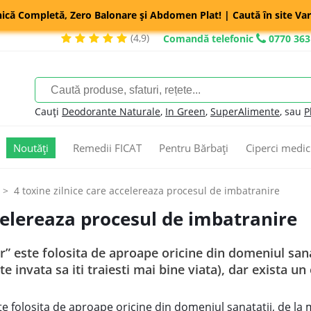
nică Completă, Zero Balonare și Abdomen Plat! | Caută în site Var
(4,9)
Comandă telefonic
0770 363
Cauți
Deodorante Naturale
,
In Green
,
SuperAlimente
, sau
P
Noutăți
Remedii FICAT
Pentru Bărbați
Ciperci medic
4 toxine zilnice care accelereaza procesul de imbatranire
ccelereaza procesul de imbatranire
 este folosita de aproape oricine din domeniul sanata
 te invata sa iti traiesti mai bine viata), dar exista 
 folosita de aproape oricine din domeniul sanatatii, de la mae