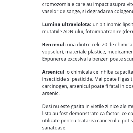
cromozomiale care au impact asupra viteze
vaselor de sange, si degradarea colagenul
Lumina ultravioleta:
un alt inamic lipsi
mutatiile ADN-ului, fotoimbatranire (derma
Benzenul:
una dintre cele 20 de chimicale 
vopseluri, materiale plastice, medicament
Expunerea excesiva la benzen poate scurt
Arsenicul
: o chimicala ce inhiba capacit
insecticide si pesticide. Mai poate fi gas
carcinogen, arsenicul poate fi fatal in d
arsenic.
Desi nu este gasita in vietile zilnice ale
lista au fost demonstrate ca factori ce c
utilizate pentru tratarea cancerului pot s
sanatoase.