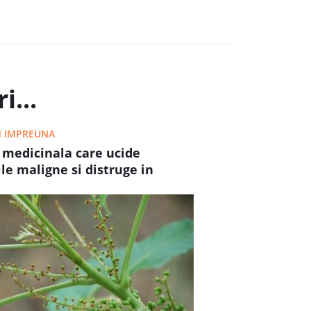
i...
 IMPREUNA
 medicinala care ucide
le maligne si distruge in
tie de 70% celulele canceroase
na sanului