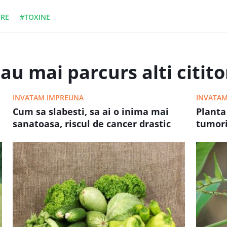
IRE
#TOXINE
au mai parcurs alti cititor
INVATAM IMPREUNA
INVATAM
Cum sa slabesti, sa ai o inima mai
Planta
sanatoasa, riscul de cancer drastic
tumori
redus si multe alte beneficii
propor
din zo