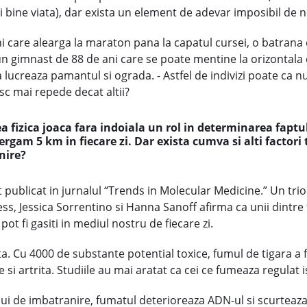
mai bine viata), dar exista un element de adevar imposibil de n
ni care alearga la maraton pana la capatul cursei, o batrana 
un gimnast de 88 de ani care se poate mentine la orizontala d
ca lucreaza pamantul si ograda. - Astfel de indivizi poate ca 
c mai repede decat altii?
ea fizica joaca fara indoiala un rol in determinarea fapt
ergam 5 km in fiecare zi. Dar exista cumva si alti factori
nire?
 publicat in jurnalul “Trends in Molecular Medicine.” Un trio 
, Jessica Sorrentino si Hanna Sanoff afirma ca unii dintre f
t fi gasiti in mediul nostru de fiecare zi.
ta. Cu 4000 de substante potential toxice, fumul de tigara 
e si artrita. Studiile au mai aratat ca cei ce fumeaza regulat 
ui de imbatranire, fumatul deterioreaza ADN-ul si scurtea