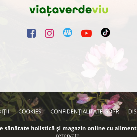
IȚII
COOKIES
CONFIDENȚIALITATE GDPR
DI
e sănătate holistică și magazin online cu aliment
rezervate.