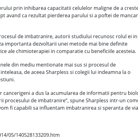
lui prin inhibarea capacitatii celulelor maligne de a creste s
apt avand ca rezultat pierderea parului si a poftei de mancar
rocesul de imbatranire, autorii studiului recunosc rolul ei in
aza importanta dezvoltarii unei metode mai bine definite
ice ale chimioterapiei in comparatie cu beneficiile acesteia.
nele din mediu mentionate mai sus si procesul de
nteleasa, de aceea Sharpless si colegii lui indeamna la o
stiuni.
 cancerigeni a dus la acumularea de informatii pentru biolo
rii procesului de imbatranire”, spune Sharpless intr-un com
vom fi capabili sa influentam imbatranirea si speranta de viat
2014/05/140528133209.htm