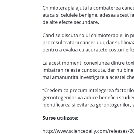
Chimioterapia ajuta la combaterea canceru
ataca si celulele benigne, adesea acest f
de alte efecte secundare.
Cand se discuta rolul chimioterapiei in p
procesul tratarii cancerului, dar sublini
pentru a evalua cu acuratete costurile fiz
La acest moment, conexiunea dintre toxi
imbatranire este cunoscuta, dar nu bine i
mai amanuntita investigare a acestei che
“Credem ca precum intelegerea factorilor
gerontogenilor va aduce beneficii studie
identificarea si evitarea gerontogenilor, 
Surse utilizate:
http://www.sciencedaily.com/releases/