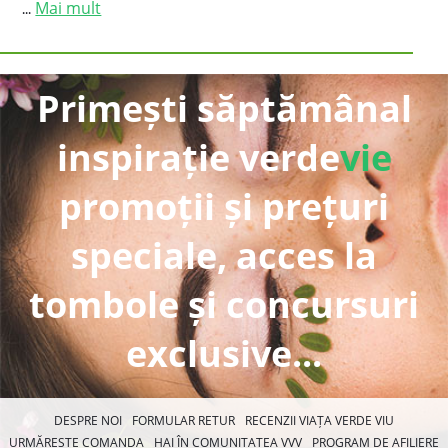
Mai mult
...
Primești săptămânal
inspirație verde
vie
promoții și prețuri
speciale, acces la
tombole și concursuri
exclusive...
DESPRE NOI
FORMULAR RETUR
RECENZII VIAȚA VERDE VIU
URMĂREȘTE COMANDA
HAI ÎN COMUNITATEA VVV
PROGRAM DE AFILIERE