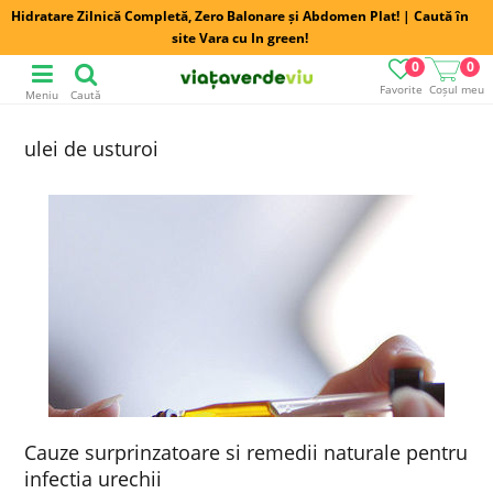
Hidratare Zilnică Completă, Zero Balonare și Abdomen Plat! | Caută în
site Vara cu In green!
0
0
Favorite
Coșul meu
Meniu
Caută
ulei de usturoi
Cauze surprinzatoare si remedii naturale pentru
infectia urechii