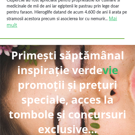
Ciupercile au fost apreciate pentru proprietatile lor culinare si
medicinale de mii de ani iar egiptenii le pastrau prin lege doar
pentru faraon. Hieroglife datand de acum 4.600 de ani ii arata pe
Mai
stramosii acestora precum si asocierea lor cu nemurir...
mult
Primești săptămânal
inspirație verde
vie
promoții și prețuri
speciale, acces la
tombole și concursuri
exclusive...