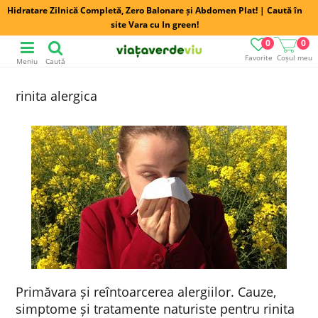
Hidratare Zilnică Completă, Zero Balonare și Abdomen Plat! | Caută în
site Vara cu In green!
0
0
Favorite
Coșul meu
Meniu
Caută
rinita alergica
Primăvara și reîntoarcerea alergiilor. Cauze,
simptome și tratamente naturiste pentru rinita