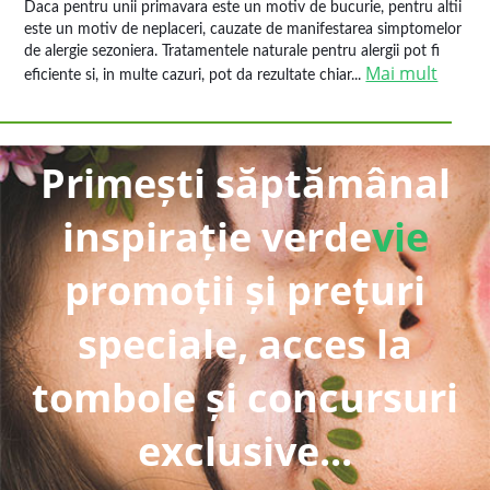
Daca pentru unii primavara este un motiv de bucurie, pentru altii
este un motiv de neplaceri, cauzate de manifestarea simptomelor
de alergie sezoniera. Tratamentele naturale pentru alergii pot fi
Mai mult
eficiente si, in multe cazuri, pot da rezultate chiar...
Primești săptămânal
inspirație verde
vie
promoții și prețuri
speciale, acces la
tombole și concursuri
exclusive...