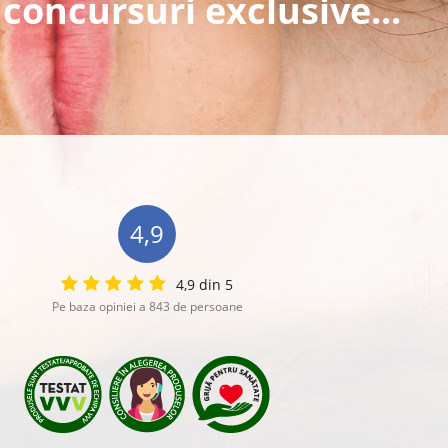
 concursuri exclusive...
4,9
4,9 din 5
Pe baza opiniei a 843 de persoane