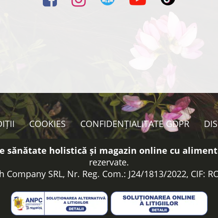
IȚII
COOKIES
CONFIDENȚIALITATE GDPR
DI
e sănătate holistică și magazin online cu aliment
rezervate.
h Company SRL, Nr. Reg. Com.: J24/1813/2022, CIF: 