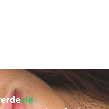
verde
vie