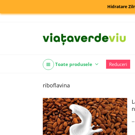
Hidratare Zil
Toate produsele
Reduceri
riboflavina
L
n
..