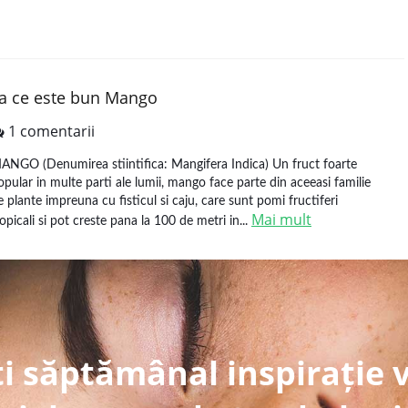
a ce este bun Mango
1 comentarii
ANGO (Denumirea stiintifica: Mangifera Indica) Un fruct foarte
opular in multe parti ale lumii, mango face parte din aceeasi familie
e plante impreuna cu fisticul si caju, care sunt pomi fructiferi
Mai mult
ropicali si pot creste pana la 100 de metri in...
i săptămânal inspirație 