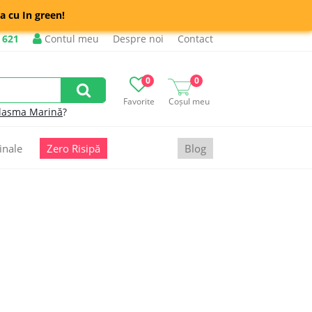
a cu In green!
 621
Contul meu
Despre noi
Contact
0
0
Favorite
Coșul meu
lasma Marină
?
inale
Zero Risipă
Blog