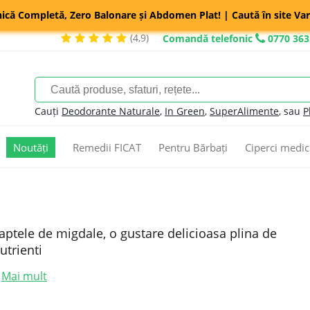
nică Completă, Zero Balonare și Abdomen Plat! | Caută în site Var
(4,9)
Comandă telefonic
0770 363
Cauți
Deodorante Naturale
,
In Green
,
SuperAlimente
, sau
P
Noutăți
Remedii FICAT
Pentru Bărbați
Ciperci medic
aptele de migdale, o gustare delicioasa plina de
utrienti
Mai mult
.