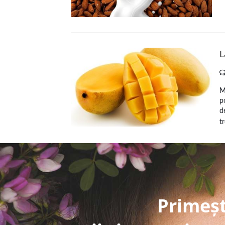
L
M
p
d
t
Primeșt