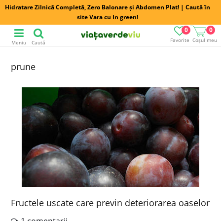
Hidratare Zilnică Completă, Zero Balonare și Abdomen Plat! | Caută în
site Vara cu In green!
0
0
Favorite
Coșul meu
Meniu
Caută
prune
Fructele uscate care previn deteriorarea oaselor