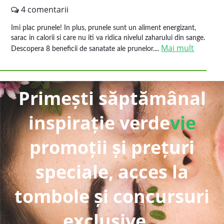
4 comentarii
Imi plac prunele! In plus, prunele sunt un aliment energizant,
sarac in calorii si care nu iti va ridica nivelul zaharului din sange.
Mai mult
Descopera 8 beneficii de sanatate ale prunelor....
Primești săptămânal
inspirație verde
vie
promoții și prețuri
speciale, acces la
tombole și concursuri
exclusive...