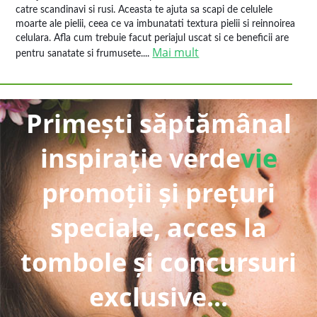
catre scandinavi si rusi. Aceasta te ajuta sa scapi de celulele
moarte ale pielii, ceea ce va imbunatati textura pielii si reinnoirea
celulara. Afla cum trebuie facut periajul uscat si ce beneficii are
Mai mult
pentru sanatate si frumusete....
Primești săptămânal
inspirație verde
vie
promoții și prețuri
speciale, acces la
tombole și concursuri
exclusive...