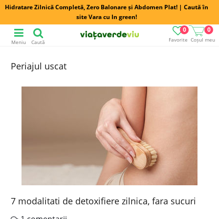
Hidratare Zilnică Completă, Zero Balonare și Abdomen Plat! | Caută în
site Vara cu In green!
0
0
Favorite
Coșul meu
Meniu
Caută
Periajul uscat
7 modalitati de detoxifiere zilnica, fara sucuri