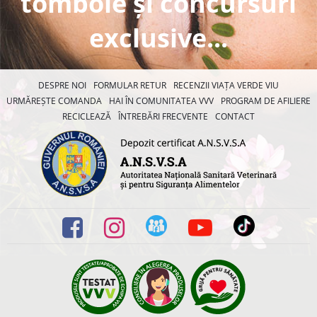
tombole și concursuri
exclusive...
DESPRE NOI
FORMULAR RETUR
RECENZII VIAȚA VERDE VIU
URMĂREȘTE COMANDA
HAI ÎN COMUNITATEA VVV
PROGRAM DE AFILIERE
RECICLEAZĂ
ÎNTREBĂRI FRECVENTE
CONTACT