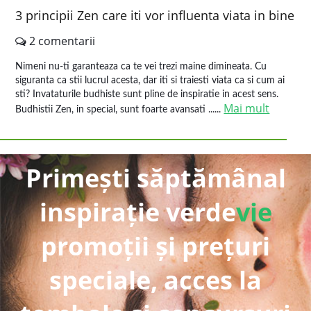
3 principii Zen care iti vor influenta viata in bine
2 comentarii
Nimeni nu-ti garanteaza ca te vei trezi maine dimineata. Cu
siguranta ca stii lucrul acesta, dar iti si traiesti viata ca si cum ai
sti? Invataturile budhiste sunt pline de inspiratie in acest sens.
Mai mult
Budhistii Zen, in special, sunt foarte avansati ......
Primești săptămânal
inspirație verde
vie
promoții și prețuri
speciale, acces la