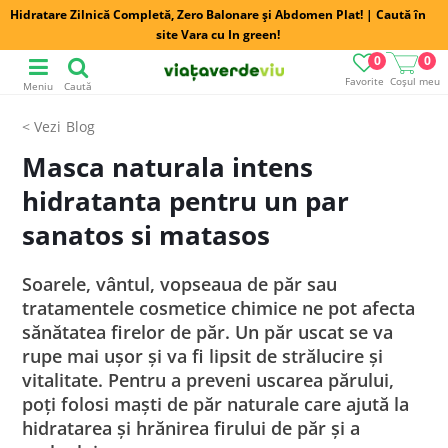
Hidratare Zilnică Completă, Zero Balonare și Abdomen Plat! | Caută în
site Vara cu In green!
0
0
Favorite
Coșul meu
Meniu
Caută
Blog
Masca naturala intens
hidratanta pentru un par
sanatos si matasos
Soarele, vântul, vopseaua de păr sau
tratamentele cosmetice chimice ne pot afecta
sănătatea firelor de păr. Un păr uscat se va
rupe mai ușor și va fi lipsit de strălucire și
vitalitate. Pentru a preveni uscarea părului,
poți folosi maști de păr naturale care ajută la
hidratarea și hrănirea firului de păr și a