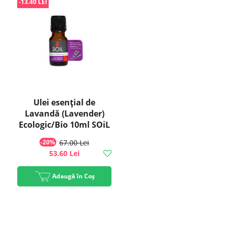
-13.40 LEI
Ulei esenţial de
Lavandă (Lavender)
Ecologic/Bio 10ml SOiL
-20%
67.00 Lei
53.60 Lei
Adaugă în Coș