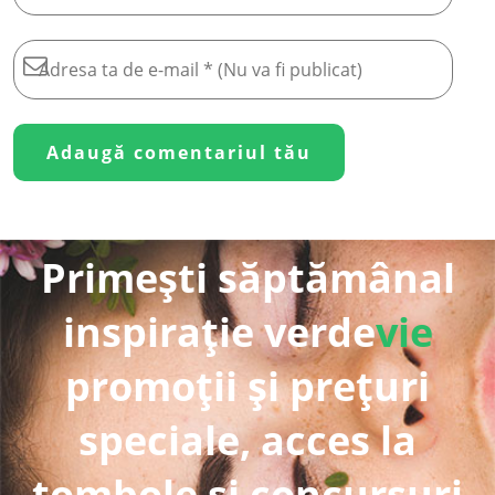
Primești săptămânal
inspirație verde
vie
promoții și prețuri
speciale, acces la
tombole și concursuri