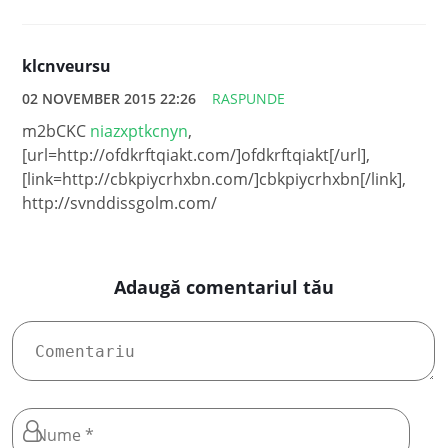
klcnveursu
02 NOVEMBER 2015 22:26
RASPUNDE
m2bCKC
niazxptkcnyn
,
[url=http://ofdkrftqiakt.com/]ofdkrftqiakt[/url],
[link=http://cbkpiycrhxbn.com/]cbkpiycrhxbn[/link],
http://svnddissgolm.com/
Adaugă comentariul tău