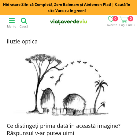
Hidratare Zilnică Completă, Zero Balonare și Abdomen Plat! | Caută în
site Vara cu In green!
0
0
Favorite
Coșul meu
Meniu
Caută
iluzie optica
Ce distingeţi prima dată în această imagine?
Răspunsul v-ar putea uimi