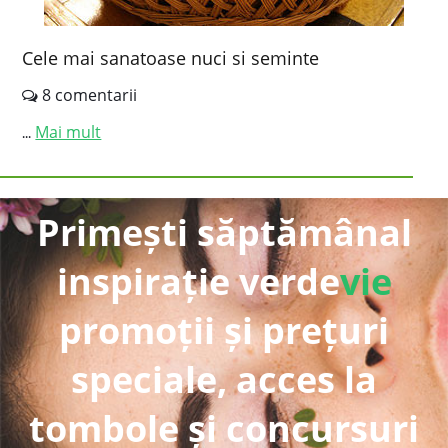
Cele mai sanatoase nuci si seminte
8 comentarii
Mai mult
...
Primești săptămânal
inspirație verde
vie
promoții și prețuri
speciale, acces la
tombole și concursuri