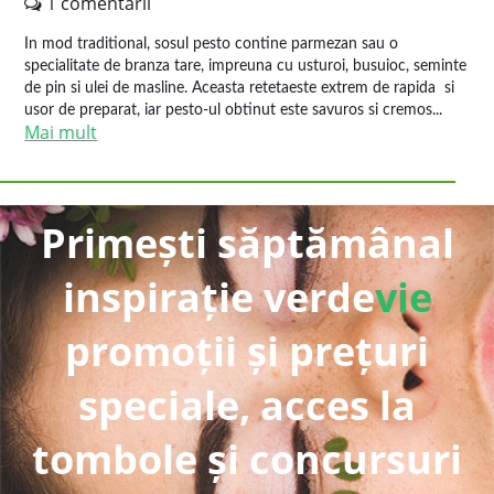
1 comentarii
In mod traditional, sosul pesto contine parmezan sau o
specialitate de branza tare, impreuna cu usturoi, busuioc, seminte
de pin si ulei de masline. Aceasta retetaeste extrem de rapida si
usor de preparat, iar pesto-ul obtinut este savuros si cremos...
Mai mult
Primești săptămânal
inspirație verde
vie
promoții și prețuri
speciale, acces la
tombole și concursuri