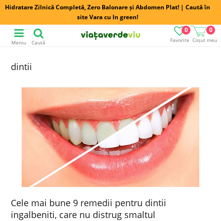
Hidratare Zilnică Completă, Zero Balonare și Abdomen Plat! | Caută în
site Vara cu In green!
0
0
Favorite
Coșul meu
Meniu
Caută
dintii
Cele mai bune 9 remedii pentru dintii
ingalbeniti, care nu distrug smaltul