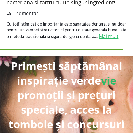
bacteriana si tartru cu un singur ingredient!
1 comentarii
Cu totii stim cat de importanta este sanatatea dentara, si nu doar
pentru un zambet stralucitor, ci pentru o stare generala buna. Iata
Mai mult
o metoda traditionala si sigura de igiena dentara....
Primești săptămânal
inspirație verde
vie
promoții și prețuri
speciale, acces la
tombole și concursuri