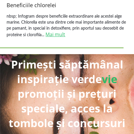
Beneficiile chlorelei
nbsp; Infogram despre beneficiile extraordinare ale acestei alge
marine. Chlorella este una dintre cele mai importante alimente de
pe pamant, in special in detoxifiere, prin aportul sau deosebit de
Mai mult
proteine si clorofila...
Primești săptămânal
inspirație verde
vie
promoții și prețuri
speciale, acces la
tombole și concursuri