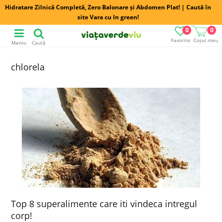
Hidratare Zilnică Completă, Zero Balonare și Abdomen Plat! | Caută în
site Vara cu In green!
0
0
Favorite
Coșul meu
Meniu
Caută
chlorela
Top 8 superalimente care iti vindeca intregul
corp!