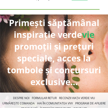
Primești săptămânal
inspirație verde
vie
promoții și prețuri
speciale, acces la
tombole și concursuri
exclusive...
DESPRE NOI
FORMULAR RETUR
RECENZII VIAȚA VERDE VIU
URMĂREȘTE COMANDA
HAI ÎN COMUNITATEA VVV
PROGRAM DE AFILIERE