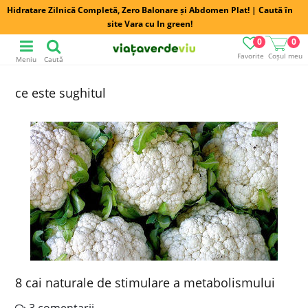
Hidratare Zilnică Completă, Zero Balonare și Abdomen Plat! | Caută în
site Vara cu In green!
0
0
Favorite
Coșul meu
Meniu
Caută
ce este sughitul
8 cai naturale de stimulare a metabolismului