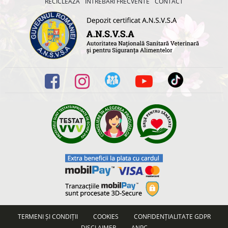
RECICLEAZĂ
ÎNTREBĂRI FRECVENTE
CONTACT
TERMENI ȘI CONDIȚII
COOKIES
CONFIDENȚIALITATE GDPR
DISCLAIMER
ANPC