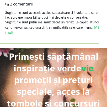
2 comentarii
Sughiturile sunt accesele acelea suparatoare si involuntare care
fac aproape imposibil sa duci mai departe o conversatie.
Sughiturile sunt putin mai mult decat un reflex. Le capeti atunci
Mai
cand nervul vag sau una dintre ramificatiile sale, care merg...
mult
Primești săptămânal
inspirație verde
vie
promoții și prețuri
speciale, acces la
tombole și concursuri