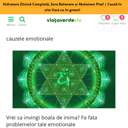
Hidratare Zilnică Completă, Zero Balonare și Abdomen Plat! | Caută în
site Vara cu In green!
0
0
Favorite
Coșul meu
Meniu
Caută
cauzele emotionale
Vrei sa invingi boala de inima? Fa fata
problemelor tale emotionale