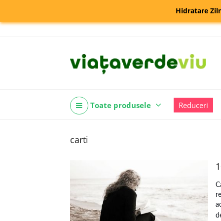
Hidratare Zil
Toate produsele
Reduceri
carti
1
C
r
a
d