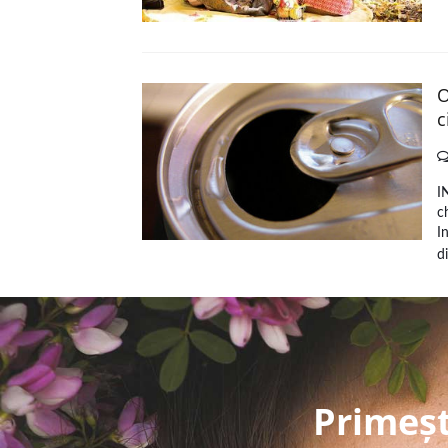
O
c
I
c
I
d
Primeșt