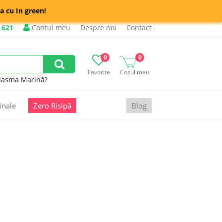
a cu In green!
 621
Contul meu
Despre noi
Contact
0
0
Favorite
Coșul meu
lasma Marină
?
inale
Zero Risipă
Blog