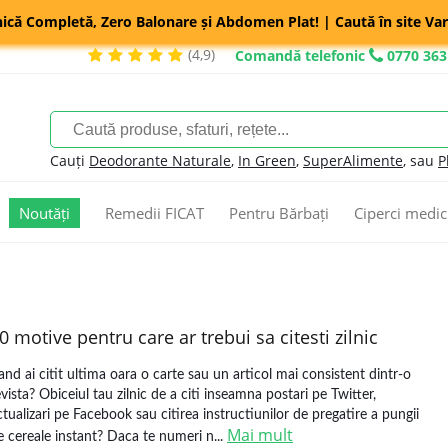
nică Completă, Zero Balonare și Abdomen Plat! | Caută în site Var
(4,9)
Comandă telefonic
0770 363
Cauți
Deodorante Naturale
,
In Green
,
SuperAlimente
, sau
P
Noutăți
Remedii FICAT
Pentru Bărbați
Ciperci medic
0 motive pentru care ar trebui sa citesti zilnic
and ai citit ultima oara o carte sau un articol mai consistent dintr-o
evista? Obiceiul tau zilnic de a citi inseamna postari pe Twitter,
ctualizari pe Facebook sau citirea instructiunilor de pregatire a pungii
Mai mult
e cereale instant? Daca te numeri n...