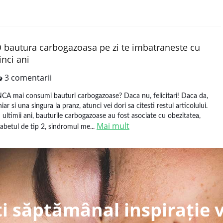
 bautura carbogazoasa pe zi te imbatraneste cu
inci ani
3 comentarii
NCA mai consumi bauturi carbogazoase? Daca nu, felicitari! Daca da,
hiar si una singura la pranz, atunci vei dori sa citesti restul articolului.
n ultimii ani, bauturile carbogazoase au fost asociate cu obezitatea,
Mai mult
iabetul de tip 2, sindromul me...
i săptămânal inspirație 