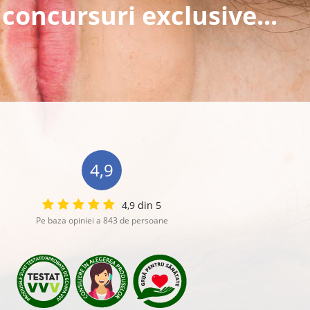
 concursuri exclusive...
4,9
4,9 din 5
Pe baza opiniei a 843 de persoane