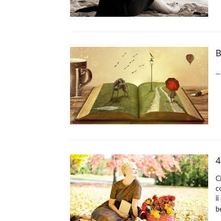
B
..
4
C
c
i
b