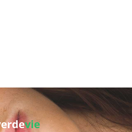
verde
vie