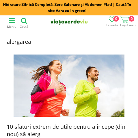
Hidratare Zilnică Completă, Zero Balonare și Abdomen Plat! | Caută în
site Vara cu In green!
0
0
Favorite
Coșul meu
Meniu
Caută
alergarea
10 sfaturi extrem de utile pentru a începe (din
nou) să alergi