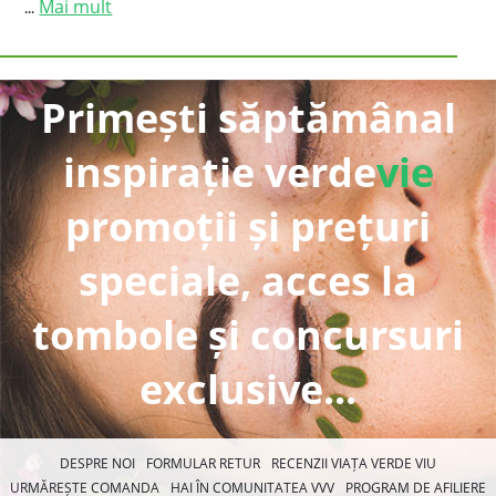
Mai mult
...
Primești săptămânal
inspirație verde
vie
promoții și prețuri
speciale, acces la
tombole și concursuri
exclusive...
DESPRE NOI
FORMULAR RETUR
RECENZII VIAȚA VERDE VIU
URMĂREȘTE COMANDA
HAI ÎN COMUNITATEA VVV
PROGRAM DE AFILIERE