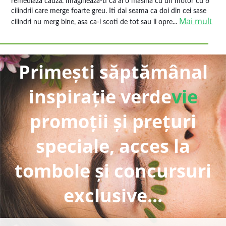
remediaza cauza. Imagineaza-ti ca ai o masina cu un motor cu 6
cilindrii care merge foarte greu. Iti dai seama ca doi din cei sase
Mai mult
cilindri nu merg bine, asa ca-i scoti de tot sau ii opre...
Primești săptămânal
inspirație verde
vie
promoții și prețuri
speciale, acces la
tombole și concursuri
exclusive...