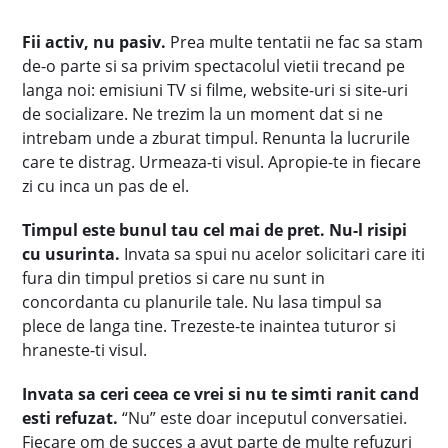
Fii activ, nu pasiv.
Prea multe tentatii ne fac sa stam
de-o parte si sa privim spectacolul vietii trecand pe
langa noi: emisiuni TV si filme, website-uri si site-uri
de socializare. Ne trezim la un moment dat si ne
intrebam unde a zburat timpul. Renunta la lucrurile
care te distrag. Urmeaza-ti visul. Apropie-te in fiecare
zi cu inca un pas de el.
Timpul este bunul tau cel mai de pret. Nu-l risipi
cu usurinta.
Invata sa spui nu acelor solicitari care iti
fura din timpul pretios si care nu sunt in
concordanta cu planurile tale. Nu lasa timpul sa
plece de langa tine. Trezeste-te inaintea tuturor si
hraneste-ti visul.
Invata sa ceri ceea ce vrei si nu te simti ranit cand
esti refuzat.
“Nu” este doar inceputul conversatiei.
Fiecare om de succes a avut parte de multe refuzuri