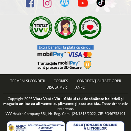
TERMENI ȘI CONDIȚII
COOKIES
CONFIDENȚIALITATE GDPR
DISCLAIMER
ANPC
Copyright 2026
Viata Verde Viu | Ghidul tău de sănătate holistică și
magazin online cu alimente, suplimente și produse bio.
. Toate drepturile
rezervate.
VVV Health Company SRL, Nr. Reg. Com.: J24/1813/2022, CIF: RO46758101