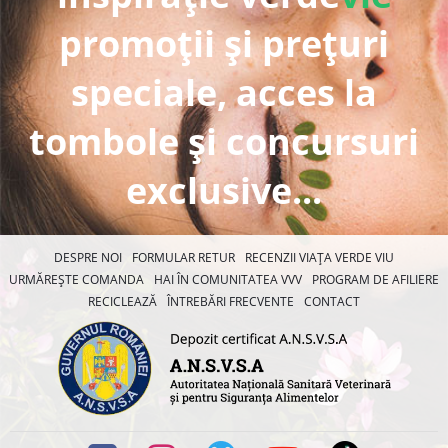
promoții și prețuri
speciale, acces la
tombole și concursuri
exclusive...
DESPRE NOI
FORMULAR RETUR
RECENZII VIAȚA VERDE VIU
URMĂREȘTE COMANDA
HAI ÎN COMUNITATEA VVV
PROGRAM DE AFILIERE
RECICLEAZĂ
ÎNTREBĂRI FRECVENTE
CONTACT