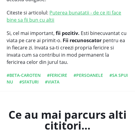
Citeste si articolul:
Puterea bunatatii - de ce iti face
bine sa fii bun cu altii
Si, cel mai important,
fii pozitiv.
Esti binecuvantat cu
viata pe care ai primit-o.
Fii recunoscator
pentru ea
in fiecare zi. Invata sa-ti creezi propria fericire si
invata cum sa contribui in mod permanent la
fericirea celor din jurul tau.
#BETA-CAROTEN
#FERICIRE
#PERSOANELE
#SA SPUI
NU
#SFATURI
#VIATA
Ce au mai parcurs alti
cititori...