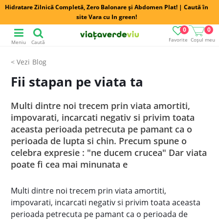
Hidratare Zilnică Completă, Zero Balonare și Abdomen Plat! | Caută în
site Vara cu In green!
0
0
Favorite
Coșul meu
Meniu
Caută
Blog
Fii stapan pe viata ta
Multi dintre noi trecem prin viata amortiti,
impovarati, incarcati negativ si privim toata
aceasta perioada petrecuta pe pamant ca o
perioada de lupta si chin. Precum spune o
celebra expresie : "ne ducem crucea" Dar viata
poate fi cea mai minunata e
Multi dintre noi trecem prin viata amortiti,
impovarati, incarcati negativ si privim toata aceasta
perioada petrecuta pe pamant ca o perioada de