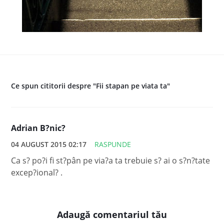
Ce spun cititorii despre "Fii stapan pe viata ta"
Adrian B?nic?
04 AUGUST 2015 02:17
RASPUNDE
Ca s? po?i fi st?pân pe via?a ta trebuie s? ai o s?n?tate
excep?ional? .
Adaugă comentariul tău