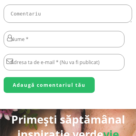
Primești săptămânal
inspirație verde
vie