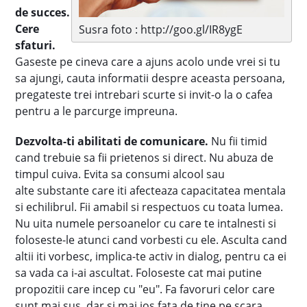
de succes.
Cere
Susra foto : http://goo.gl/IR8ygE
sfaturi.
Gaseste pe cineva care a ajuns acolo unde vrei si tu
sa ajungi, cauta informatii despre aceasta persoana,
pregateste trei intrebari scurte si invit-o la o cafea
pentru a le parcurge impreuna.
Dezvolta-ti abilitati de comunicare.
Nu fii timid
cand trebuie sa fii prietenos si direct. Nu abuza de
timpul cuiva. Evita sa consumi alcool sau
alte substante care iti afecteaza capacitatea mentala
si echilibrul. Fii amabil si respectuos cu toata lumea.
Nu uita numele persoanelor cu care te intalnesti si
foloseste-le atunci cand vorbesti cu ele. Asculta cand
altii iti vorbesc, implica-te activ in dialog, pentru ca ei
sa vada ca i-ai ascultat. Foloseste cat mai putine
propozitii care incep cu "eu". Fa favoruri celor care
sunt mai sus, dar si mai jos fata de tine pe scara