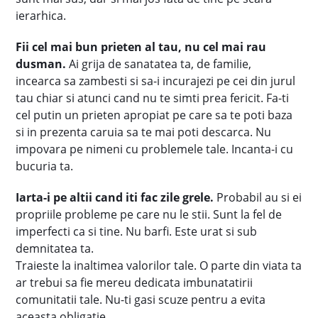
ierarhica.
Fii cel mai bun prieten al tau, nu cel mai rau
dusman.
Ai grija de sanatatea ta, de familie,
incearca sa zambesti si sa-i incurajezi pe cei din jurul
tau chiar si atunci cand nu te simti prea fericit. Fa-ti
cel putin un prieten apropiat pe care sa te poti baza
si in prezenta caruia sa te mai poti descarca. Nu
impovara pe nimeni cu problemele tale. Incanta-i cu
bucuria ta.
Iarta-i pe altii cand iti fac zile grele.
Probabil au si ei
propriile probleme pe care nu le stii. Sunt la fel de
imperfecti ca si tine. Nu barfi. Este urat si sub
demnitatea ta.
Traieste la inaltimea valorilor tale. O parte din viata ta
ar trebui sa fie mereu dedicata imbunatatirii
comunitatii tale. Nu-ti gasi scuze pentru a evita
aceasta obligatie.