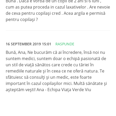
Buna . Daca e vorba de un copil de 2 ani si 6 luni ,
cum as putea proceda in cazul laxativelor . Are nevoie
de ceva pentru copilași cred . Acea argila e permisă
pentru copilași ?
16 SEPTEMBER 2019 15:01
RASPUNDE
Bună, Ana, Ne bucurăm că ai încredere, însă noi nu
suntem medici, suntem doar o echipă pasionată de
un stil de viață sănătos care crede cu tăriei în
remediile naturale și în ceea ce ne oferă natura. Te
sfătuiesc să consulți și un medic, este foarte
important în cazul copilașilor mici. Multă sănătate și
așteptăm vești! Ana - Echipa Viața Verde Viu