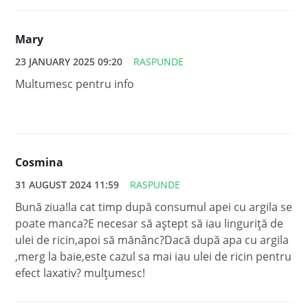
Mary
23 JANUARY 2025 09:20
RASPUNDE
Multumesc pentru info
Cosmina
31 AUGUST 2024 11:59
RASPUNDE
Bună ziua!la cat timp după consumul apei cu argila se
poate manca?E necesar să aștept să iau linguriță de
ulei de ricin,apoi să mănânc?Dacă după apa cu argila
,merg la baie,este cazul sa mai iau ulei de ricin pentru
efect laxativ? mulțumesc!