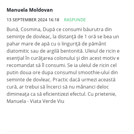
Manuela Moldovan
13 SEPTEMBER 2024 16:18
RASPUNDE
Bună, Cosmina, După ce consumi băurutra din
semințe de dovleac, la distanță de 1 oră se bea un
pahar mare de apă cu o linguriță de pământ
diatomitic sau de argilă bentonită. Uleiul de ricin e
esențial în curățarea colonului și din acest motiv e
recomandat să îl consumi. Se ia uleiul de ricin cel
putin doua ore dupa consumul smoothie-ului din
seminte de dovleac. Practic dacă urmezi această
cură, ar trebui să încerci să nu mânanci deloc
dimineața ca să eficientizezi efectul. Cu prietenie,
Manuela - Viata Verde Viu