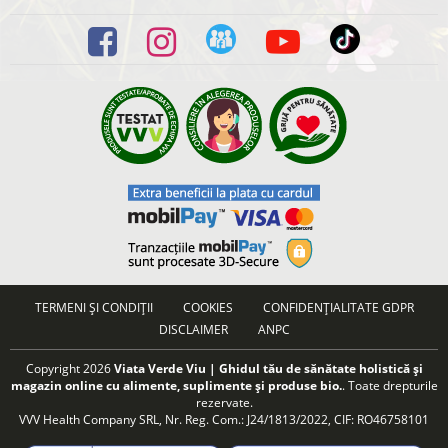
TERMENI ȘI CONDIȚII
COOKIES
CONFIDENȚIALITATE GDPR
DISCLAIMER
ANPC
Copyright 2026
Viata Verde Viu | Ghidul tău de sănătate holistică și
magazin online cu alimente, suplimente și produse bio.
. Toate drepturile
rezervate.
VVV Health Company SRL, Nr. Reg. Com.: J24/1813/2022, CIF: RO46758101