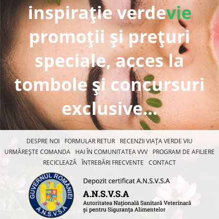
inspirație verde
vie
promoții și prețuri
speciale, acces la
tombole și concursuri
exclusive...
DESPRE NOI
FORMULAR RETUR
RECENZII VIAȚA VERDE VIU
URMĂREȘTE COMANDA
HAI ÎN COMUNITATEA VVV
PROGRAM DE AFILIERE
RECICLEAZĂ
ÎNTREBĂRI FRECVENTE
CONTACT