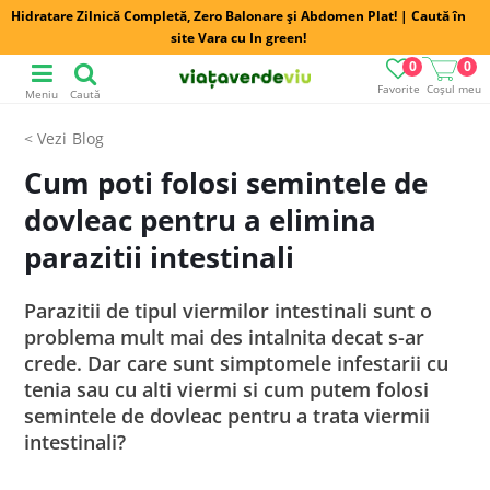
Hidratare Zilnică Completă, Zero Balonare și Abdomen Plat! | Caută în
site Vara cu In green!
0
0
Favorite
Coșul meu
Meniu
Caută
Blog
Cum poti folosi semintele de
dovleac pentru a elimina
parazitii intestinali
Parazitii de tipul viermilor intestinali sunt o
problema mult mai des intalnita decat s-ar
crede. Dar care sunt simptomele infestarii cu
tenia sau cu alti viermi si cum putem folosi
semintele de dovleac pentru a trata viermii
intestinali?