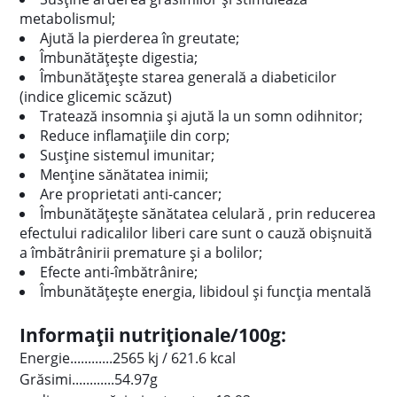
metabolismul;
Ajută la pierderea în greutate;
Îmbunătățește digestia;
Îmbunătățește starea generală a diabeticilor
(indice glicemic scăzut)
Tratează insomnia și ajută la un somn odihnitor;
Reduce inflamațiile din corp;
Susține sistemul imunitar;
Menține sănătatea inimii;
Are proprietati anti-cancer;
Îmbunătățește sănătatea celulară , prin reducerea
efectului radicalilor liberi care sunt o cauză obișnuită
a îmbătrânirii premature și a bolilor;
Efecte anti-îmbătrânire;
Îmbunătățește energia, libidoul și funcția mentală
Informații nutriționale/100g:
Energie............2565 kj / 621.6 kcal
Grăsimi............54.97g