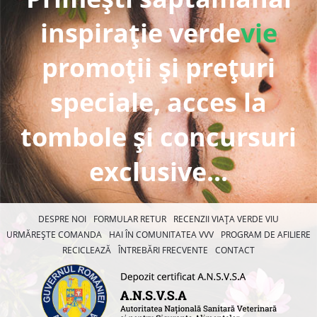
inspirație verde
vie
promoții și prețuri
speciale, acces la
tombole și concursuri
exclusive...
DESPRE NOI
FORMULAR RETUR
RECENZII VIAȚA VERDE VIU
URMĂREȘTE COMANDA
HAI ÎN COMUNITATEA VVV
PROGRAM DE AFILIERE
RECICLEAZĂ
ÎNTREBĂRI FRECVENTE
CONTACT