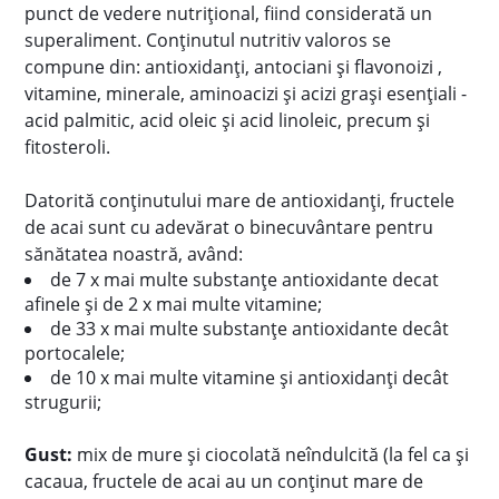
punct de vedere nutrițional, fiind considerată un
superaliment. Conținutul nutritiv valoros se
compune din: antioxidanți, antociani și flavonoizi ,
vitamine, minerale, aminoacizi și acizi grași esențiali -
acid palmitic, acid oleic și acid linoleic, precum și
fitosteroli.
Datorită conținutului mare de antioxidanți, fructele
de acai sunt cu adevărat o binecuvântare pentru
sănătatea noastră, având:
de 7 x mai multe substanțe antioxidante decat
afinele și de 2 x mai multe vitamine;
de 33 x mai multe substanțe antioxidante decât
portocalele;
de 10 x mai multe vitamine și antioxidanți decât
strugurii;
Gust:
mix de mure și ciocolată neîndulcită (la fel ca și
cacaua, fructele de acai au un conținut mare de