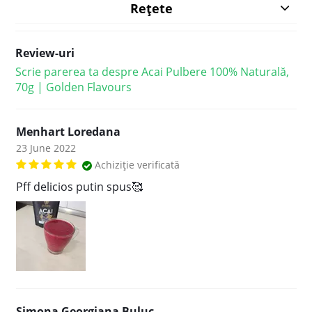
Rețete
Review-uri
Scrie parerea ta despre Acai Pulbere 100% Naturală,
70g | Golden Flavours
Menhart Loredana
23 June 2022
Achiziție verificată
Pff delicios putin spus🥰
Simona Georgiana Buluc