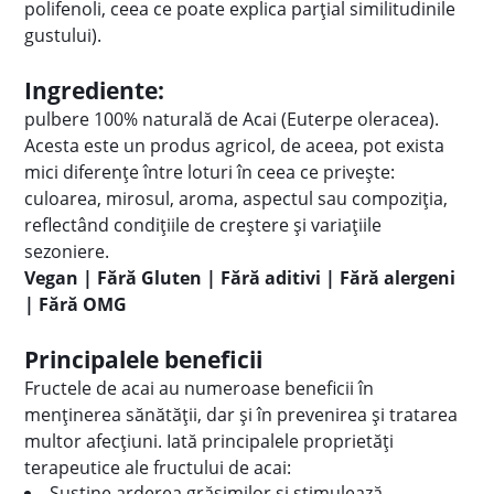
polifenoli, ceea ce poate explica parțial similitudinile
gustului).
Ingrediente:
pulbere 100% naturală de Acai (Euterpe oleracea).
Acesta este un produs agricol, de aceea, pot exista
mici diferențe între loturi în ceea ce privește:
culoarea, mirosul, aroma, aspectul sau compoziția,
reflectând condițiile de creștere și variațiile
sezoniere.
Vegan | Fără Gluten | Fără aditivi | Fără alergeni
| Fără OMG
Principalele beneficii
Fructele de acai au numeroase beneficii în
menținerea sănătății, dar și în prevenirea și tratarea
multor afecțiuni. Iată principalele proprietăți
terapeutice ale fructului de acai:
Susține arderea grăsimilor și stimulează