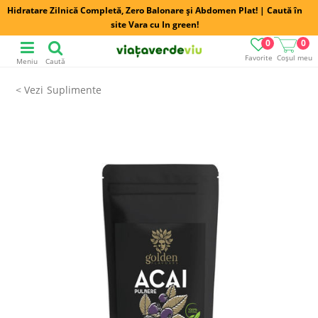
Hidratare Zilnică Completă, Zero Balonare și Abdomen Plat! | Caută în
site Vara cu In green!
0
0
Favorite
Coșul meu
Meniu
Caută
Suplimente