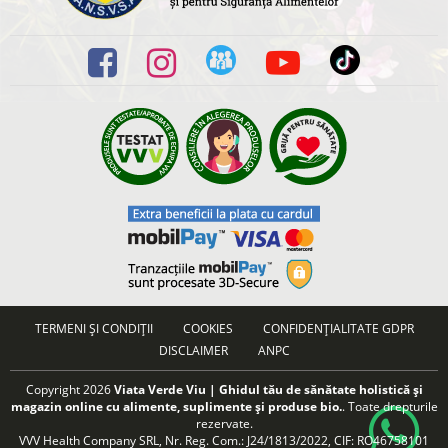
TERMENI ȘI CONDIȚII
COOKIES
CONFIDENȚIALITATE GDPR
DISCLAIMER
ANPC
Copyright 2026
Viata Verde Viu | Ghidul tău de sănătate holistică și
magazin online cu alimente, suplimente și produse bio.
. Toate drepturile
rezervate.
VVV Health Company SRL, Nr. Reg. Com.: J24/1813/2022, CIF: RO46758101