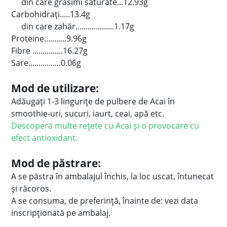
din care grăsimi saturate...12.93g
Carbohidrați.....13.4g
din care zahăr...................1.17g
Proteine...........9.96g
Fibre ...............16.27g
Sare................0.06g
Mod de utilizare:
Adăugați 1-3 lingurițe de pulbere de Acai în
smoothie-uri, sucuri, iaurt, ceai, apă etc.
Descoperă multe rețete cu Acai și o provocare cu
efect antioxidant.
Mod de păstrare:
A se păstra în ambalajul închis, la loc uscat, întunecat
şi răcoros.
A se consuma, de preferință, înainte de: vezi data
inscripționată pe ambalaj.