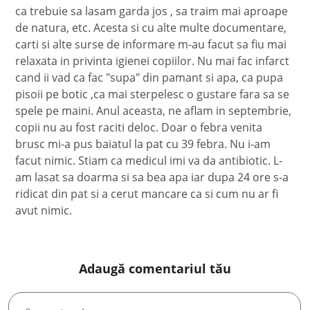
ca trebuie sa lasam garda jos , sa traim mai aproape
de natura, etc. Acesta si cu alte multe documentare,
carti si alte surse de informare m-au facut sa fiu mai
relaxata in privinta igienei copiilor. Nu mai fac infarct
cand ii vad ca fac "supa" din pamant si apa, ca pupa
pisoii pe botic ,ca mai sterpelesc o gustare fara sa se
spele pe maini. Anul aceasta, ne aflam in septembrie,
copii nu au fost raciti deloc. Doar o febra venita
brusc mi-a pus baiatul la pat cu 39 febra. Nu i-am
facut nimic. Stiam ca medicul imi va da antibiotic. L-
am lasat sa doarma si sa bea apa iar dupa 24 ore s-a
ridicat din pat si a cerut mancare ca si cum nu ar fi
avut nimic.
Adaugă comentariul tău