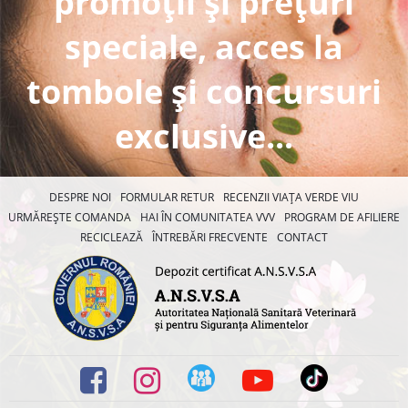
promoții și prețuri
speciale, acces la
tombole și concursuri
exclusive...
DESPRE NOI
FORMULAR RETUR
RECENZII VIAȚA VERDE VIU
URMĂREȘTE COMANDA
HAI ÎN COMUNITATEA VVV
PROGRAM DE AFILIERE
RECICLEAZĂ
ÎNTREBĂRI FRECVENTE
CONTACT