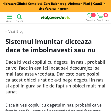
Hidratare Zilnică Completă, Zero Balonare și Abdomen Plat! | Caută în
site Vara cu In green!
0
0
Favorite
Coșul meu
Meniu
Caută
Blog
Sistemul imunitar dicteaza
daca te imbolnavesti sau nu
Daca iti vezi copilul cu degetul in nas , probabil
ca vei face in asa fel incat sa-l descurajezi sa
mai faca asta vreodata. Dar este oare posibil
ca acest obicei urat de a-ti baga degetul in nas
si apoi in gura sa fie de fapt un obicei mult mai
sanat
Daca iti vezi copilul cu degetul in nas, probabil ca vei