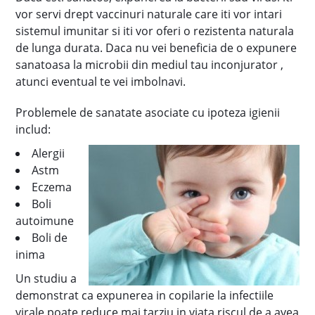
vor servi drept vaccinuri naturale care iti vor intari
sistemul imunitar si iti vor oferi o rezistenta naturala
de lunga durata. Daca nu vei beneficia de o expunere
sanatoasa la microbii din mediul tau inconjurator ,
atunci eventual te vei imbolnavi.
Problemele de sanatate asociate cu ipoteza igienii
includ:
Alergii
Astm
Eczema
Boli
autoimune
Boli de
inima
Un studiu a
demonstrat ca expunerea in copilarie la infectiile
virale poate reduce mai tarziu in viata riscul de a avea