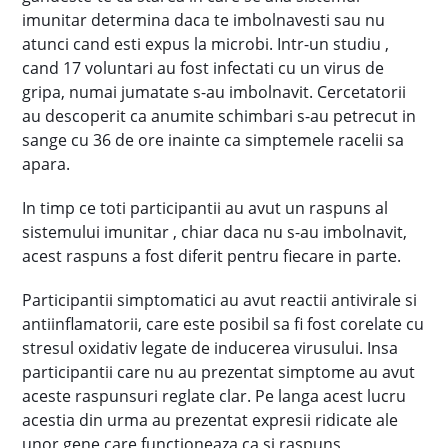
imunitar determina daca te imbolnavesti sau nu
atunci cand esti expus la microbi. Intr-un studiu ,
cand 17 voluntari au fost infectati cu un virus de
gripa, numai jumatate s-au imbolnavit. Cercetatorii
au descoperit ca anumite schimbari s-au petrecut in
sange cu 36 de ore inainte ca simptemele racelii sa
apara.
In timp ce toti participantii au avut un raspuns al
sistemului imunitar , chiar daca nu s-au imbolnavit,
acest raspuns a fost diferit pentru fiecare in parte.
Participantii simptomatici au avut reactii antivirale si
antiinflamatorii, care este posibil sa fi fost corelate cu
stresul oxidativ legate de inducerea virusului. Insa
participantii care nu au prezentat simptome au avut
aceste raspunsuri reglate clar. Pe langa acest lucru
acestia din urma au prezentat expresii ridicate ale
unor gene care functioneaza ca si raspuns