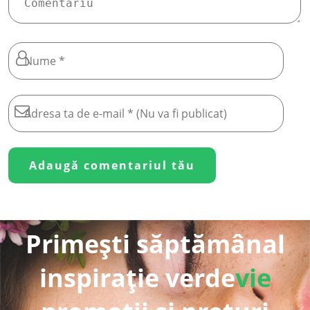
Primești săptămânal
inspirație verde
vie