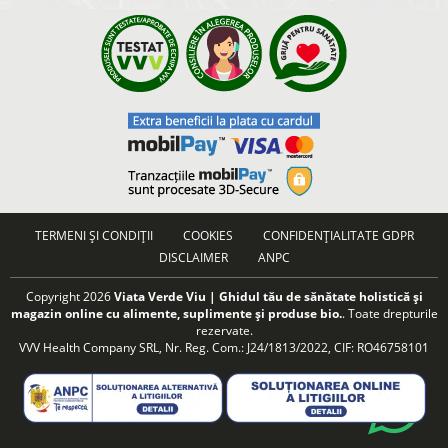
TERMENI ȘI CONDIȚII
COOKIES
CONFIDENȚIALITATE GDPR
DISCLAIMER
ANPC
Copyright 2026
Viata Verde Viu | Ghidul tău de sănătate holistică și
magazin online cu alimente, suplimente și produse bio.
. Toate drepturile
rezervate.
VVV Health Company SRL, Nr. Reg. Com.: J24/1813/2022, CIF: RO46758101