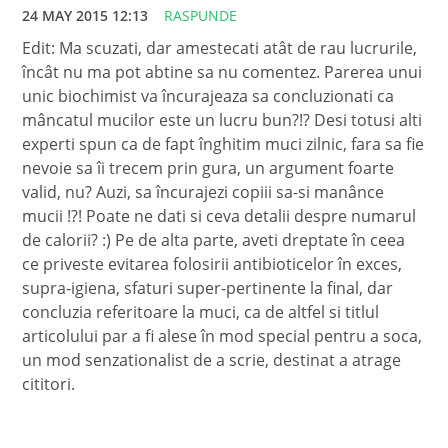
24 MAY 2015 12:13
RASPUNDE
Edit: Ma scuzati, dar amestecati atât de rau lucrurile,
încât nu ma pot abtine sa nu comentez. Parerea unui
unic biochimist va încurajeaza sa concluzionati ca
mâncatul mucilor este un lucru bun?!? Desi totusi alti
experti spun ca de fapt înghitim muci zilnic, fara sa fie
nevoie sa îi trecem prin gura, un argument foarte
valid, nu? Auzi, sa încurajezi copiii sa-si manânce
mucii !?! Poate ne dati si ceva detalii despre numarul
de calorii? :) Pe de alta parte, aveti dreptate în ceea
ce priveste evitarea folosirii antibioticelor în exces,
supra-igiena, sfaturi super-pertinente la final, dar
concluzia referitoare la muci, ca de altfel si titlul
articolului par a fi alese în mod special pentru a soca,
un mod senzationalist de a scrie, destinat a atrage
cititori.