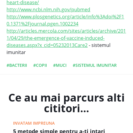
heart-disease/
http://www.ncbi.nlm.nih.gov/pubmed
http://www.plosgenetics.org/article/info%3Adoi%2F1
0.1371%2Fjournal.pgen.1002234
http://articles.mercola.com/sites/articles/archive/201
1/04/29/the-emergence-of-vaccine-induced-
diseases.aspx?x_cid=05232013Care2
- sistemul
imunitar
#BACTERII
#COPII
#MUCI
#SISTEMUL IMUNITAR
Ce au mai parcurs alti
cititori...
INVATAM IMPREUNA
5 metode simple pentru a-ti intari