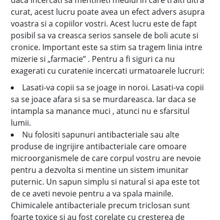
daca incercati sa mentineti mediul in care traiti ultra
curat, acest lucru poate avea un efect advers asupra
voastra si a copiilor vostri. Acest lucru este de fapt
posibil sa va creasca serios sansele de boli acute si
cronice. Important este sa stim sa tragem linia intre
mizerie si „farmacie” . Pentru a fi siguri ca nu
exagerati cu curatenie incercati urmatoarele lucruri:
Lasati-va copii sa se joage in noroi. Lasati-va copii
sa se joace afara si sa se murdareasca. Iar daca se
intampla sa manance muci , atunci nu e sfarsitul
lumii.
Nu folositi sapunuri antibacteriale sau alte
produse de ingrijire antibacteriale care omoare
microorganismele de care corpul vostru are nevoie
pentru a dezvolta si mentine un sistem imunitar
puternic. Un sapun simplu si natural si apa este tot
de ce aveti nevoie pentru a va spala mainile.
Chimicalele antibacteriale precum triclosan sunt
foarte toxice si au fost corelate cu cresterea de