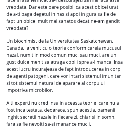
face in asa fel incat sa-l descurajezi sa mai faca asta
vreodata. Dar este oare posibil ca acest obicei urat
de a-ti baga degetul in nas si apoi in gura sa fie de
fapt un obicei mult mai sanatos decat ne-am gandit
vreodata?
Un biochimist de la Universitatea Saskatchewan,
Canada, a venit cu o teorie conform careia mucusul
nazal, numit in mod comun muc, sau muci, are un
gust dulce menit sa atraga copiii spre a-l manca. Insa
acest lucru incurajeaza de fapt introducerea in corp
de agenti patogeni, care vor intari sistemul imunitar
si tot sistemul natural de aparare al corpului
impotriva microbilor.
Alti experti nu cred insa in aceasta teorie care nu a
fost inca testata, deoarece, spun acestia, oamenii
inghit secretii nazale in fiecare zi, chiar si in somn,
fara sa fie nevoiti sa-si manance mucii.