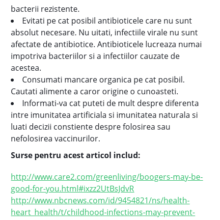
bacterii rezistente.
Evitati pe cat posibil antibioticele care nu sunt
absolut necesare. Nu uitati, infectiile virale nu sunt
afectate de antibiotice. Antibioticele lucreaza numai
impotriva bacteriilor si a infectiilor cauzate de
acestea.
Consumati mancare organica pe cat posibil.
Cautati alimente a caror origine o cunoasteti.
Informati-va cat puteti de mult despre diferenta
intre imunitatea artificiala si imunitatea naturala si
luati decizii constiente despre folosirea sau
nefolosirea vaccinurilor.
Surse pentru acest articol includ:
http://www.care2.com/greenliving/boogers-may-be-
good-for-you.html#ixzz2UtBsJdvR
http://www.nbcnews.com/id/9454821/ns/health-
heart_health/t/childhood-infections-may-prevent-