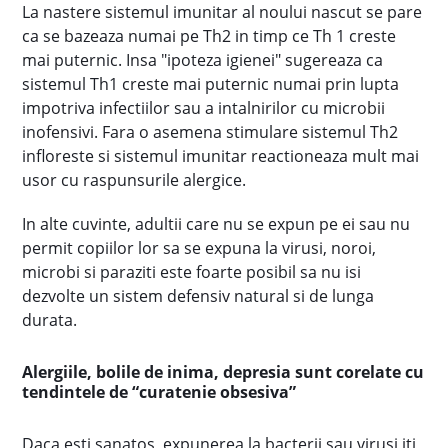
La nastere sistemul imunitar al noului nascut se pare
ca se bazeaza numai pe Th2 in timp ce Th 1 creste
mai puternic. Insa "ipoteza igienei" sugereaza ca
sistemul Th1 creste mai puternic numai prin lupta
impotriva infectiilor sau a intalnirilor cu microbii
inofensivi. Fara o asemena stimulare sistemul Th2
infloreste si sistemul imunitar reactioneaza mult mai
usor cu raspunsurile alergice.
In alte cuvinte, adultii care nu se expun pe ei sau nu
permit copiilor lor sa se expuna la virusi, noroi,
microbi si paraziti este foarte posibil sa nu isi
dezvolte un sistem defensiv natural si de lunga
durata.
Alergiile, bolile de inima, depresia sunt corelate cu
tendintele de “curatenie obsesiva”
Daca esti sanatos, expunerea la bacterii sau virusi iti