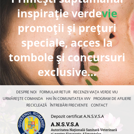
inspirație verde
vie
promoții și prețuri
speciale, acces la
tombole și concursuri
exclusive...
DESPRE NOI
FORMULAR RETUR
RECENZII VIAȚA VERDE VIU
URMĂREȘTE COMANDA
HAI ÎN COMUNITATEA VVV
PROGRAM DE AFILIERE
RECICLEAZĂ
ÎNTREBĂRI FRECVENTE
CONTACT