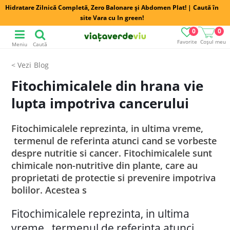
Hidratare Zilnică Completă, Zero Balonare și Abdomen Plat! | Caută în
site Vara cu In green!
0
0
Favorite
Coșul meu
Meniu
Caută
Blog
Fitochimicalele din hrana vie
lupta impotriva cancerului
Fitochimicalele reprezinta, in ultima vreme,
termenul de referinta atunci cand se vorbeste
despre nutritie si cancer. Fitochimicalele sunt
chimicale non-nutritive din plante, care au
proprietati de protectie si prevenire impotriva
bolilor. Acestea s
Fitochimicalele reprezinta, in ultima
vreme, termenul de referinta atunci