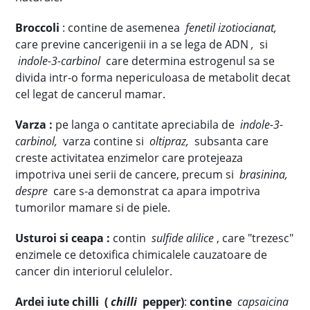
Broccoli
: contine de asemenea
fenetil izotiocianat,
care previne cancerigenii in a se lega de ADN
,
si
indole-3-carbinol
care determina estrogenul sa se
divida intr-o forma nepericuloasa de metabolit decat
cel legat de cancerul mamar.
Varza :
pe langa o cantitate apreciabila de
indole-3-
carbinol,
varza contine si
oltipraz,
subsanta care
creste activitatea enzimelor care protejeaza
impotriva unei serii de cancere, precum si
brasinina,
despre
care s-a demonstrat ca apara impotriva
tumorilor mamare si de piele.
Usturoi si ceapa :
contin
sulfide alilice
, care "trezesc"
enzimele ce detoxifica chimicalele cauzatoare de
cancer din interiorul celulelor.
Ardei iute chilli (
chilli
pepper)
:
contine
capsaicina