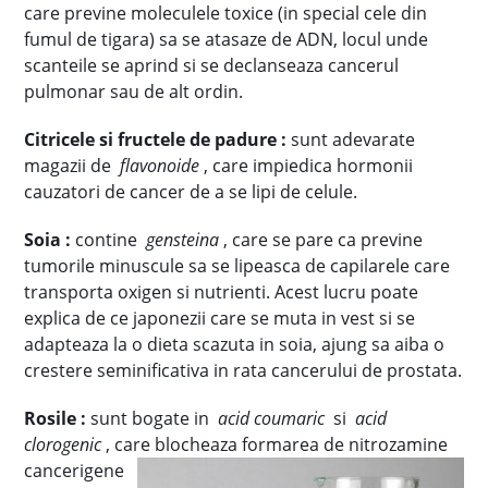
care previne moleculele toxice (in special cele din
fumul de tigara) sa se atasaze de ADN, locul unde
scanteile se aprind si se declanseaza cancerul
pulmonar sau de alt ordin.
Citricele si fructele de padure :
sunt adevarate
magazii de
flavonoide
, care impiedica hormonii
cauzatori de cancer de a se lipi de celule.
Soia :
contine
gensteina
, care se pare ca previne
tumorile minuscule sa se lipeasca de capilarele care
transporta oxigen si nutrienti. Acest lucru poate
explica de ce japonezii care se muta in vest si se
adapteaza la o dieta scazuta in soia, ajung sa aiba o
crestere seminificativa in rata cancerului de prostata.
Rosile :
sunt bogate in
acid coumaric
si
acid
clorogenic
, care blocheaza form
area de nitrozamine
cancerigene