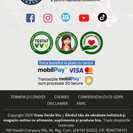
TERMENI ȘI CONDIȚII
COOKIES
CONFIDENȚIALITATE GDPR
DISCLAIMER
ANPC
Copyright 2026
Viata Verde Viu | Ghidul tău de sănătate holistică și
magazin online cu alimente, suplimente și produse bio.
. Toate drepturile
rezervate.
VVV Health Company SRL, Nr. Reg. Com.: J24/1813/2022, CIF: RO46758101