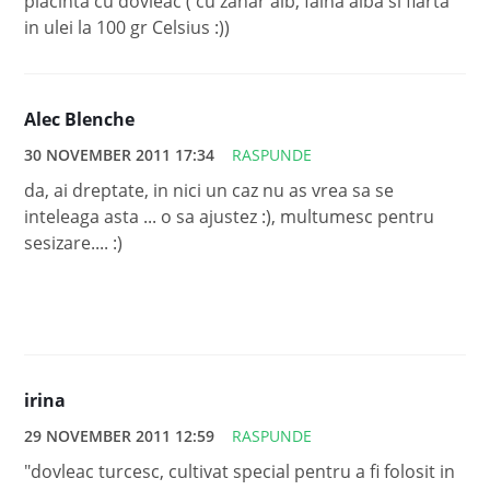
placinta cu dovleac ( cu zahar alb, faina alba si fiarta
in ulei la 100 gr Celsius :))
Alec Blenche
30 NOVEMBER 2011 17:34
RASPUNDE
da, ai dreptate, in nici un caz nu as vrea sa se
inteleaga asta ... o sa ajustez :), multumesc pentru
sesizare.... :)
irina
29 NOVEMBER 2011 12:59
RASPUNDE
"dovleac turcesc, cultivat special pentru a fi folosit in