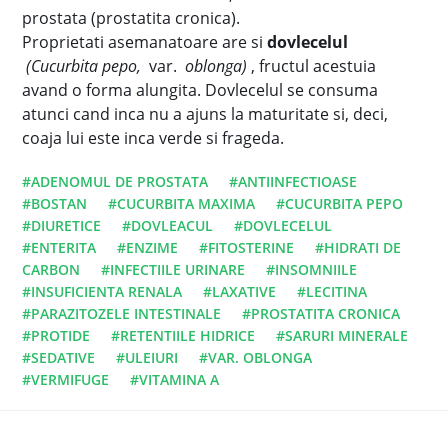
prostata (prostatita cronica).
Proprietati asemanatoare are si
dovlecelul
(Cucurbita pepo,
var.
oblonga)
, fructul acestuia
avand o forma alungita. Dovlecelul se consuma
atunci cand inca nu a ajuns la maturitate si, deci,
coaja lui este inca verde si frageda.
#ADENOMUL DE PROSTATA
#ANTIINFECTIOASE
#BOSTAN
#CUCURBITA MAXIMA
#CUCURBITA PEPO
#DIURETICE
#DOVLEACUL
#DOVLECELUL
#ENTERITA
#ENZIME
#FITOSTERINE
#HIDRATI DE
CARBON
#INFECTIILE URINARE
#INSOMNIILE
#INSUFICIENTA RENALA
#LAXATIVE
#LECITINA
#PARAZITOZELE INTESTINALE
#PROSTATITA CRONICA
#PROTIDE
#RETENTIILE HIDRICE
#SARURI MINERALE
#SEDATIVE
#ULEIURI
#VAR. OBLONGA
#VERMIFUGE
#VITAMINA A