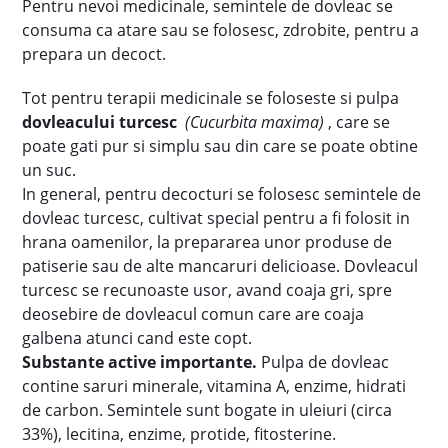
Pentru nevoi medicinale, semintele de dovleac se
consuma ca atare sau se folosesc, zdrobite, pentru a
prepara un decoct.
Tot pentru terapii medicinale se foloseste si pulpa
dovleacului turcesc
(Cucurbita maxima)
, care se
poate gati pur si simplu sau din care se poate obtine
un suc.
In general, pentru decocturi se folosesc semintele de
dovleac turcesc, cultivat special pentru a fi folosit in
hrana oamenilor, la prepararea unor produse de
patiserie sau de alte mancaruri delicioase. Dovleacul
turcesc se recunoaste usor, avand coaja gri, spre
deosebire de dovleacul comun care are coaja
galbena atunci cand este copt.
Substante active importante.
Pulpa de dovleac
contine saruri minerale, vitamina A, enzime, hidrati
de carbon. Semintele sunt bogate in uleiuri (circa
33%), lecitina, enzime, protide, fitosterine.