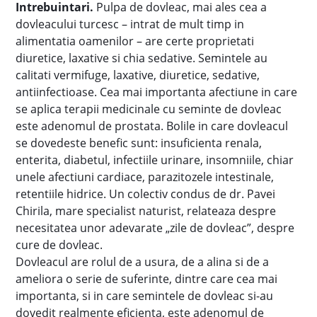
Intrebuintari.
Pulpa de dovleac, mai ales cea a
dovleacului turcesc – intrat de mult timp in
alimentatia oamenilor – are certe proprietati
diuretice, laxative si chia sedative. Semintele au
calitati vermifuge, laxative, diuretice, sedative,
antiinfectioase. Cea mai importanta afectiune in care
se aplica terapii medicinale cu seminte de dovleac
este adenomul de prostata. Bolile in care dovleacul
se dovedeste benefic sunt: insuficienta renala,
enterita, diabetul, infectiile urinare, insomniile, chiar
unele afectiuni cardiace, parazitozele intestinale,
retentiile hidrice. Un colectiv condus de dr. Pavei
Chirila, mare specialist naturist, relateaza despre
necesitatea unor adevarate „zile de dovleac”, despre
cure de dovleac.
Dovleacul are rolul de a usura, de a alina si de a
ameliora o serie de suferinte, dintre care cea mai
importanta, si in care semintele de dovleac si-au
dovedit realmente eficienta, este adenomul de