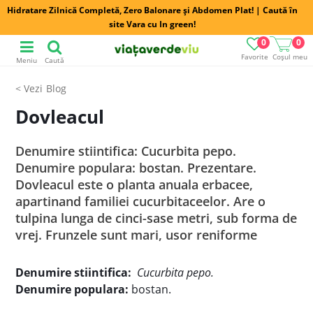
Hidratare Zilnică Completă, Zero Balonare și Abdomen Plat! | Caută în
site Vara cu In green!
0
0
Favorite
Coșul meu
Meniu
Caută
Blog
Dovleacul
Denumire stiintifica: Cucurbita pepo.
Denumire populara: bostan. Prezentare.
Dovleacul este o planta anuala erbacee,
apartinand familiei cucurbitaceelor. Are o
tulpina lunga de cinci-sase metri, sub forma de
vrej. Frunzele sunt mari, usor reniforme
Denumire
s
tiintifica:
Cucurbita pepo.
Denumire populara:
bostan.