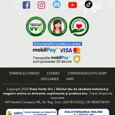
TERMENI ȘI CONDIȚII
COOKIES
CONFIDENȚIALITATE GDPR
DISCLAIMER
ANPC
Copyright 2026
Viata Verde Viu | Ghidul tău de sănătate holistică și
magazin online cu alimente, suplimente și produse bio.
. Toate drepturile
rezervate.
VVV Health Company SRL, Nr. Reg. Com.: J24/1813/2022, CIF: RO46758101