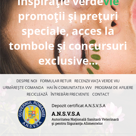
inspirație verde
vie
promoții și prețuri
speciale, acces la
tombole și concursuri
exclusive...
DESPRE NOI
FORMULAR RETUR
RECENZII VIAȚA VERDE VIU
URMĂREȘTE COMANDA
HAI ÎN COMUNITATEA VVV
PROGRAM DE AFILIERE
RECICLEAZĂ
ÎNTREBĂRI FRECVENTE
CONTACT