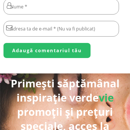
Primești săptămânal
inspirație verde
vie
promoții și prețuri
speciale, acces la