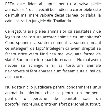
PETA este lider al luptei pentru a salva pieile
animalelor "- de la vechii boi indieni a caror piele este
de mult mai mare valoare decat carnea lor slaba, la
caini insirati in junglele din Thailanda.
Ce legatura are pielea animalelor cu sanatatea ? Ce
legatura are tortura acestor animale cu umanitatea?
Cand spunem ca suntem oameni ca suntem umani
ce intelegem de fapt? Intelegem ca avem dreptul sa
facem orice vrem fiind cea mai evoluata forma de
viata? Sunt multe intrebari dureroase... Nu mai avem
nevoie sa schingiuim si sa torturam animale
nevinovate si fara aparare cum faceam sute si mii de
ani in urma.
Nu exista nici o justificare pentru condamnarea unui
animal la suferinta, chiar si pentru un moment,
pentru o pereche de pantofi sau un
portofel. Impreuna, printr-un efort personal sustinut,