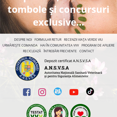
tombole și concursuri
exclusive...
DESPRE NOI
FORMULAR RETUR
RECENZII VIAȚA VERDE VIU
URMĂREȘTE COMANDA
HAI ÎN COMUNITATEA VVV
PROGRAM DE AFILIERE
RECICLEAZĂ
ÎNTREBĂRI FRECVENTE
CONTACT