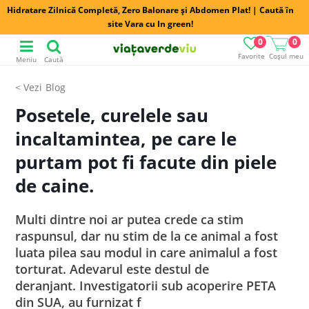
Hidratare Zilnică Completă, Zero Balonare și Abdomen Plat! | Caută în
site Vara cu In green!
0
0
Favorite
Coșul meu
Meniu
Caută
Blog
Posetele, curelele sau
incaltamintea, pe care le
purtam pot fi facute din piele
de caine.
Multi dintre noi ar putea crede ca stim
raspunsul, dar nu stim de la ce animal a fost
luata pilea sau modul in care animalul a fost
torturat. Adevarul este destul de
deranjant. Investigatorii sub acoperire PETA
din SUA, au furnizat f