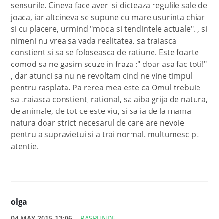
sensurile. Cineva face averi si dicteaza regulile sale de
joaca, iar altcineva se supune cu mare usurinta chiar
si cu placere, urmind "moda si tendintele actuale". , si
nimeni nu vrea sa vada realitatea, sa traiasca
constient si sa se foloseasca de ratiune. Este foarte
comod sa ne gasim scuze in fraza :" doar asa fac toti!"
, dar atunci sa nu ne revoltam cind ne vine timpul
pentru rasplata. Pa rerea mea este ca Omul trebuie
sa traiasca constient, rational, sa aiba grija de natura,
de animale, de tot ce este viu, si sa ia de la mama
natura doar strict necesarul de care are nevoie
pentru a supravietui si a trai normal. multumesc pt
atentie.
olga
04 MAY 2015 13:06
RASPUNDE