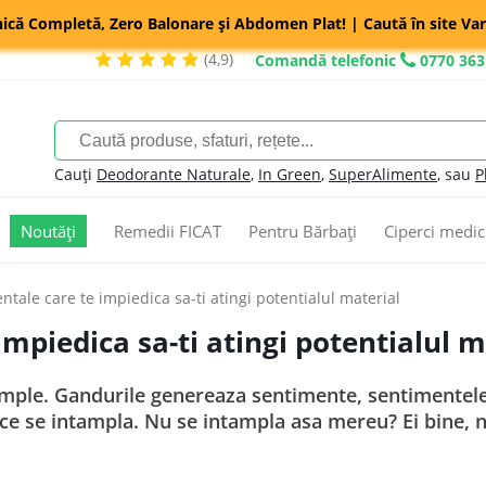
nică Completă, Zero Balonare și Abdomen Plat! | Caută în site Var
(4,9)
Comandă telefonic
0770 363
Cauți
Deodorante Naturale
,
In Green
,
SuperAlimente
, sau
P
Noutăți
Remedii FICAT
Pentru Bărbați
Ciperci medic
ntale care te impiedica sa-ti atingi potentialul material
mpiedica sa-ti atingi potentialul m
ntample. Gandurile genereaza sentimente, sentimentele
a ce se intampla. Nu se intampla asa mereu? Ei bine, 