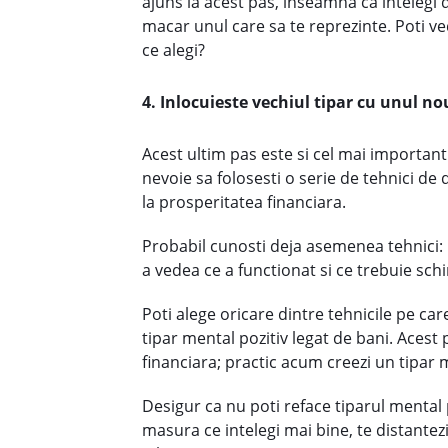
ajuns la acest pas, inseamna ca intelegi 
macar unul care sa te reprezinte. Poti vedea
ce alegi?
4. Inlocuieste vechiul tipar cu unul no
Acest ultim pas este si cel mai important
nevoie sa folosesti o serie de tehnici de 
la prosperitatea financiara.
Probabil cunosti deja asemenea tehnici: 
a vedea ce a functionat si ce trebuie sch
Poti alege oricare dintre tehnicile pe care
tipar mental pozitiv legat de bani. Ace
financiara; practic acum creezi un tipar 
Desigur ca nu poti reface tiparul mental p
masura ce intelegi mai bine, te distantezi