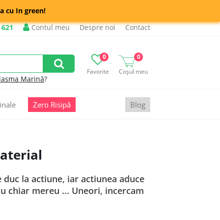
a cu In green!
 621
Contul meu
Despre noi
Contact
0
0
Favorite
Coșul meu
lasma Marină
?
inale
Zero Risipă
Blog
aterial
 duc la actiune, iar actiunea aduce
nu chiar mereu ... Uneori, incercam