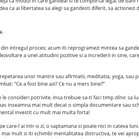
deja ca modul in care gandeai si te comportai legat de bani n
 ca ai libertatea sa alegi sa gandesti diferit, sa actionezi dif
u.
 din intregul proces; acum iti reprogramezi mintea sa gandeas
dezvoltare a unei atitudini pozitive si a increderii in sine, 
repetarea unor mantre sau afirmatii, meditatia, yoga, sau pu
imbat: “Ce a fost bine azi? Ce nu a mers bine?”
 le consideri potrivite. Insa trebuie sa-ti faci timp zilnic sa 
st pas inseamna mai mult decat o simpla documentare sau sc
mental investit cu mult mai multa forta!
e care-l ai intr-o zi, o saptamana si poate nici in cateva lun
 mai mult si iti schimbi mentalitatea distructiva, te vei apro