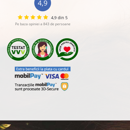
4,9
4,9 din 5
Pe baza opiniei a 843 de persoane