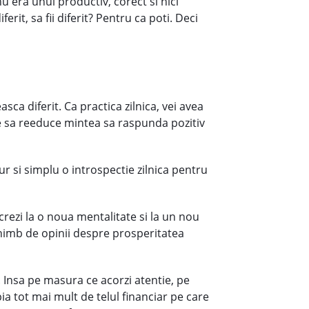
u era unul productiv, corect si nici
erit, sa fii diferit? Pentru ca poti. Deci
ca diferit. Ca practica zilnica, vei avea
care sa reeduce mintea sa raspunda pozitiv
r si simplu o introspectie zilnica pentru
lucrezi la o noua mentalitate si la un nou
himb de opinii despre prosperitatea
i. Insa pe masura ce acorzi atentie, pe
pia tot mai mult de telul financiar pe care