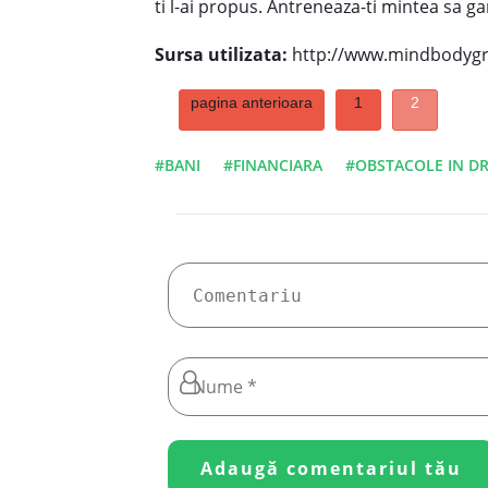
ti l-ai propus. Antreneaza-ti mintea sa ga
Sursa utilizata:
http://www.mindbodygre
pagina anterioara
1
2
#BANI
#FINANCIARA
#OBSTACOLE IN D