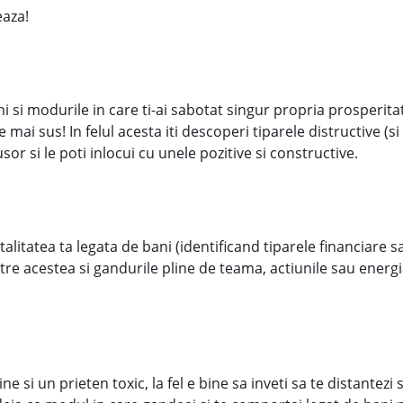
eaza!
i si modurile in care ti-ai sabotat singur propria prosperitat
e mai sus! In felul acesta iti descoperi tiparele distructive (s
sor si le poti inlocui cu unele pozitive si constructive.
litatea ta legata de bani (identificand tiparele financiare s
intre acestea si gandurile pline de teama, actiunile sau energ
e si un prieten toxic, la fel e bine sa inveti sa te distantezi 