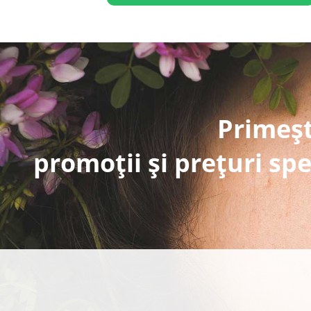
Primeșt
promoții și prețuri spe