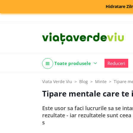
Hidratare Zil
Toate produsele
Reduceri
Viata Verde Viu
Blog
Minte
Tipare me
Tipare mentale care te i
Este usor sa faci lucrurile sa se i
rezultate - iar rezultatele sunt cee
s