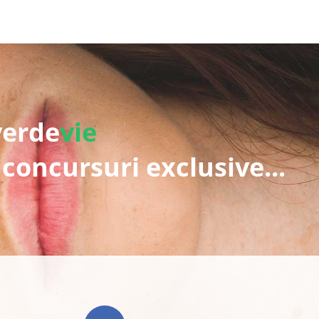
verde
vie
 concursuri exclusive...