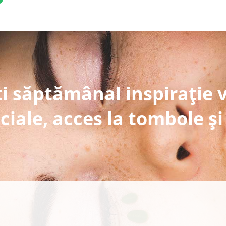
i săptămânal inspirație 
ciale, acces la tombole și