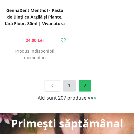
GennaDent Menthol - Pastă
de Dinți cu Argilă și Plante,
fără Fluor, 80ml | Vivanatura
24.00 Lei
Produs indisponibil
momentan
1
2
Aici sunt
207
produse VV
V
Primești săptămânal