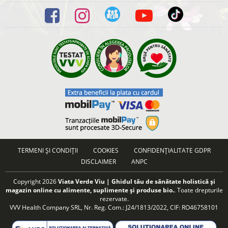
TERMENI ȘI CONDIȚII
COOKIES
CONFIDENȚIALITATE GDPR
DISCLAIMER
ANPC
Copyright 2026
Viata Verde Viu | Ghidul tău de sănătate holistică și
magazin online cu alimente, suplimente și produse bio.
. Toate drepturile
rezervate.
VVV Health Company SRL, Nr. Reg. Com.: J24/1813/2022, CIF: RO46758101