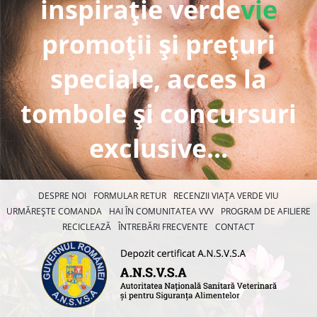
inspirație verde
vie
promoții și prețuri
speciale, acces la
tombole și concursuri
exclusive...
DESPRE NOI
FORMULAR RETUR
RECENZII VIAȚA VERDE VIU
URMĂREȘTE COMANDA
HAI ÎN COMUNITATEA VVV
PROGRAM DE AFILIERE
RECICLEAZĂ
ÎNTREBĂRI FRECVENTE
CONTACT