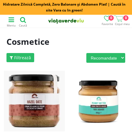
Hidratare Zilnică Completă, Zero Balonare și Abdomen Plat! | Caută în
site Vara cu In green!
0
0
Favorite
Coșul meu
Meniu
Caută
Cosmetice
Filtrează