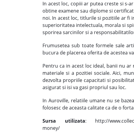
In acest loc, copiii ar putea creste si s-
obtine examene sau diplome si certificate, 
noi. In acest loc, titlurile si pozitiile ar 
superioritatea intelectuala, morala si spir
sporirea sarcinilor si a responsabilitatilo
Frumusetea sub toate formele sale artist
bucura de placerea oferita de acestea va f
Pentru ca in acest loc ideal, banii nu ar
materiale si a pozitiei sociale. Aici, mu
dezvolta propriile capacitati si posibilit
asigurat si isi va gasi propriul sau loc.
In Auroville, relatiile umane nu se bazea
folosesc de aceasta calitate ca de o fort
Sursa utilizata
: http://www.collecti
money/