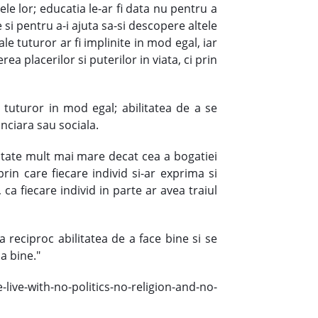
ele lor; educatia le-ar fi data nu pentru a
e si pentru a-i ajuta sa-si descopere altele
e ale tuturor ar fi implinite in mod egal, iar
ea placerilor si puterilor in viata, ci prin
a tuturor in mod egal; abilitatea de a se
anciara sau sociala.
reutate mult mai mare decat cea a bogatiei
prin care fiecare individ si-ar exprima si
 ca fiecare individ in parte ar avea traiul
a reciproc abilitatea de a face bine si se
a bine."
live-with-no-politics-no-religion-and-no-