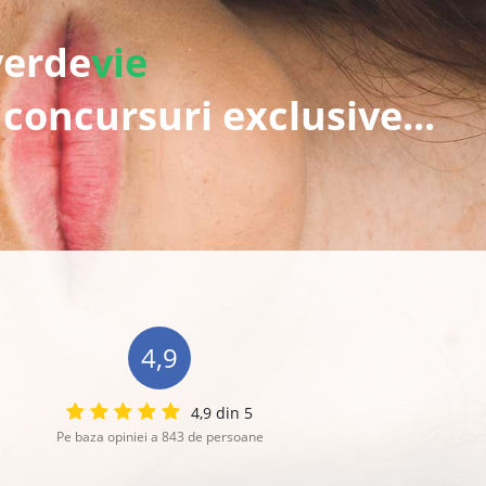
verde
vie
 concursuri exclusive...
4,9
4,9 din 5
Pe baza opiniei a 843 de persoane