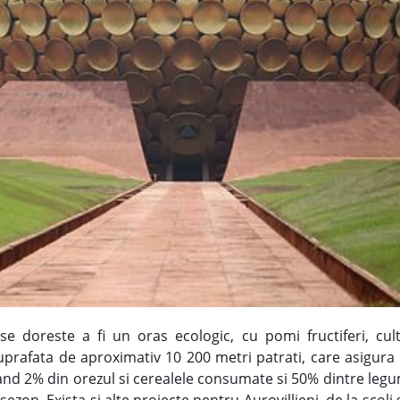
e doreste a fi un oras ecologic, cu pomi fructiferi, cultu
prafata de aproximativ 10 200 metri patrati, care asigura h
d 2% din orezul si cerealele consumate si 50% dintre legume
ezon. Exista si alte proiecte pentru Aurovillieni, de la scoli 