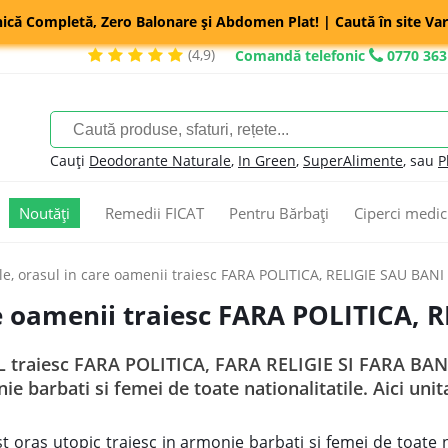
nică Completă, Zero Balonare și Abdomen Plat! | Caută în site Var
(4,9)
Comandă telefonic
0770 363
Cauți
Deodorante Naturale
,
In Green
,
SuperAlimente
, sau
P
Noutăți
Remedii FICAT
Pentru Bărbați
Ciperci medic
le, orasul in care oamenii traiesc FARA POLITICA, RELIGIE SAU BANI
re oamenii traiesc FARA POLITICA, 
 traiesc FARA POLITICA, FARA RELIGIE SI FARA BANI 
ie barbati si femei de toate nationalitatile. Aici unit
st oras utopic traiesc in armonie barbati si femei de toate na