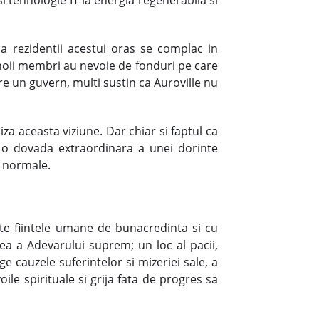
ca rezidentii acestui oras se complac in
 noii membri au nevoie de fonduri pe care
are un guvern, multi sustin ca Auroville nu
iza aceasta viziune. Dar chiar si faptul ca
e o dovada extraordinara a unei dorinte
m normale.
te fiintele umane de bunacredinta si cu
cea a Adevarului suprem; un loc al pacii,
ge cauzele suferintelor si mizeriei sale, a
oile spirituale si grija fata de progres sa