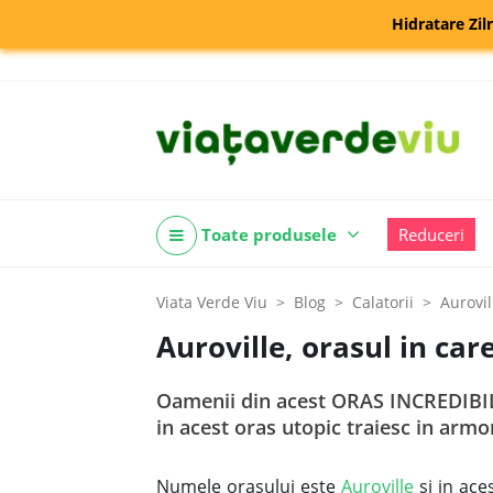
Hidratare Zil
Toate produsele
Reduceri
Viata Verde Viu
Blog
Calatorii
Aurovil
Auroville, orasul in ca
Oamenii din acest ORAS INCREDIBIL
in acest oras utopic traiesc in armon
Numele orasului este
Auroville
si in ace