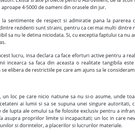
i aproape 4-5000 de oameni din orasele din jur.
de la sentimente de respect si admiratie pana la parerea 
dintre rezidenti sunt straini, pentru ca cei mai multi dintre
il sa nu le detina niciodata. Si, cu exceptia faptului ca nu 
as.
est lucru, insa declara ca face eforturi active pentru a real
nii incearca sa faca din aceasta o realitate tangibila est
se elibera de restrictiile pe care am ajuns sa le considera
, un loc pe care nicio natiune sa nu si-o asume, unde toa
a cetateni ai lumii si sa se supuna unei singure autoritati, 
le de lupta ale omului sa fie folosite exclusiv pentru a infran
 asupra propriilor limite si incapacitati; un loc in care nev
ilor si dorintelor, a placerilor si lucrurilor materiale.