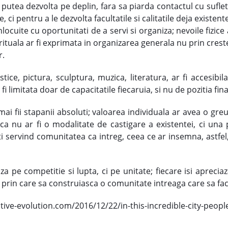
ar putea dezvolta pe deplin, fara sa piarda contactul cu suflet
ci pentru a le dezvolta facultatile si calitatile deja existent
fi inlocuite cu oportunitati de a servi si organiza; nevoile fizic
ituala ar fi exprimata in organizarea generala nu prin crester
r.
ice, pictura, sculptura, muzica, literatura, ar fi accesibil
i limitata doar de capacitatile fiecaruia, si nu de pozitia fin
 mai fii stapanii absoluti; valoarea individuala ar avea o g
nca nu ar fi o modalitate de castigare a existentei, ci una 
ati servind comunitatea ca intreg, ceea ce ar insemna, astfel,
za pe competitie si lupta, ci pe unitate; fiecare isi apreciaz
a prin care sa construiasca o comunitate intreaga care sa fac
ve-evolution.com/2016/12/22/in-this-incredible-city-people-