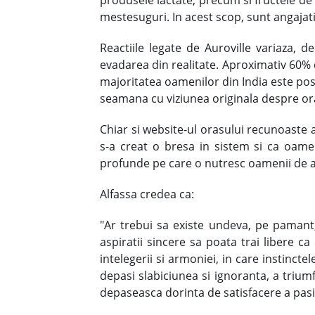
mestesuguri. In acest scop, sunt angajat
Reactiile legate de Auroville variaza, 
evadarea din realitate. Aproximativ 60% 
majoritatea oamenilor din India este posib
seamana cu viziunea originala despre or
Chiar si website-ul orasului recunoaste ac
s-a creat o bresa in sistem si ca oame
profunde pe care o nutresc oamenii de a 
Alfassa credea ca:
"Ar trebui sa existe undeva, pe pamant
aspiratii sincere sa poata trai libere c
intelegerii si armoniei, in care instincte
depasi slabiciunea si ignoranta, a triumfa
depaseasca dorinta de satisfacere a pasiun