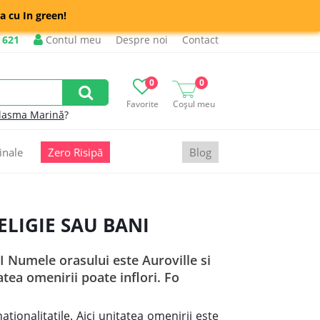
a cu In green!
 621
Contul meu
Despre noi
Contact
0
0
Favorite
Coșul meu
lasma Marină
?
inale
Zero Risipă
Blog
RELIGIE SAU BANI
Numele orasului este Auroville si
atea omenirii poate inflori. Fo
tionalitatile. Aici unitatea omenirii este