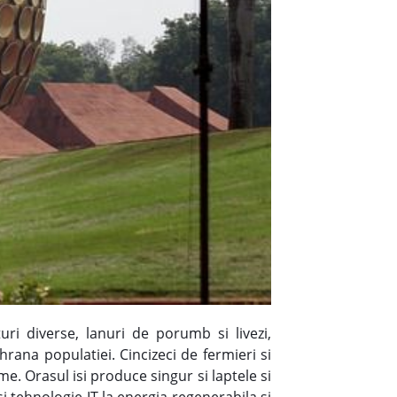
ri diverse, lanuri de porumb si livezi,
rana populatiei. Cincizeci de fermieri si
. Orasul isi produce singur si laptele si
si tehnologie IT la energia regenerabila si