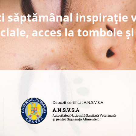
i săptămânal inspirație 
ciale, acces la tombole și