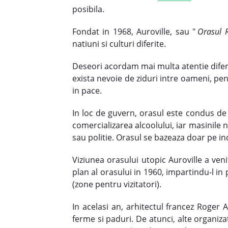
posibila.
Fondat in 1968, Auroville, sau "
Orasul R
natiuni si culturi diferite.
Deseori acordam mai multa atentie diferen
exista nevoie de ziduri intre oameni, pentr
in pace.
In loc de guvern, orasul este condus de 
comercializarea alcoolului, iar masinile 
sau politie. Orasul se bazeaza doar pe in
Viziunea orasului utopic Auroville a veni
plan al orasului in 1960, impartindu-l in 
(zone pentru vizitatori).
In acelasi an, arhitectul francez Roger 
ferme si paduri. De atunci, alte organizat