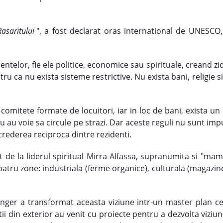
asaritului
", a fost declarat oras international de UNESCO
telor, fie ele politice, economice sau spirituale, creand zidu
u ca nu exista sisteme restrictive. Nu exista bani, religie si
comitete formate de locuitori, iar in loc de bani, exista un
nu au voie sa circule pe strazi. Dar aceste reguli nu sunt imp
crederea reciproca dintre rezidenti.
t de la liderul spiritual Mirra Alfassa, supranumita si "mam
patru zone: industriala (ferme organice), culturala (magazine 
Anger a transformat aceasta viziune intr-un master plan ce 
ii din exterior au venit cu proiecte pentru a dezvolta viziune