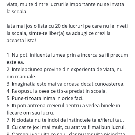
viata, multe dintre lucrurile importante nu se invata
la scoala.
Iata mai jos o lista cu 20 de lucruri pe care nu le inveti
la scoala, simte-te liber(a) sa adaugi ce crezi la
aceasta lista!
1. Nu poti influenta lumea prin a incerca sa fii precum
este ea.
2. Intelepciunea provine din experienta de viata, nu
din manuale.
3. Imaginatia este mai valoroasa decat cunoasterea.
4. Fa opusul a ceea ce ti s-a predat in scoala.
5. Pune-ti toata inima in orice faci.
6. Iti poti antrena creierul pentru a vedea binele in
fiecare om sau lucru.
7. Niciodata nu te indoi de instinctele tale/flerul tau.
8. Cu cat te joci mai mult, cu atat va fi mai bun lucrul.
9. Oamenii vor uita ce spui, dar nu vor uita niciodata