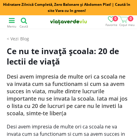
Hidratare Zilnică Completă, Zero Balonare și Abdomen Plat! | Caută în
site Vara cu In green!
0
0
Favorite
Coșul meu
Meniu
Caută
Blog
Ce nu te invaţă şcoala: 20 de
lectii de viaţă
Desi avem impresia de multe ori ca scoala ne
va invata cum sa functionam si cum sa avem
succes in viata, multe dintre lucrurile
importante nu se invata la scoala. Iata mai jos
o lista cu 20 de lucruri pe care nu le inveti la
scoala, simte-te liber(a
Desi avem impresia de multe ori ca scoala ne va
invata cum sa functionam si cum sa avem succes in