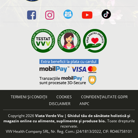
TERMENI ȘI CONDIȚII
COOKIES
CONFIDENȚIALITATE GDPR
DISCLAIMER
ANPC
Copyright 2026
Viata Verde Viu | Ghidul tău de sănătate holistică și
magazin online cu alimente, suplimente și produse bio.
. Toate drepturile
rezervate.
VVV Health Company SRL, Nr. Reg. Com.: J24/1813/2022, CIF: RO46758101