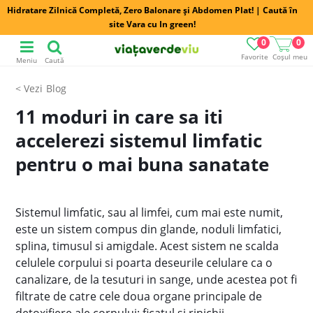
Hidratare Zilnică Completă, Zero Balonare și Abdomen Plat! | Caută în
site Vara cu In green!
0
0
Favorite
Coșul meu
Meniu
Caută
Blog
11 moduri in care sa iti
accelerezi sistemul limfatic
pentru o mai buna sanatate
Sistemul limfatic, sau al limfei, cum mai este numit,
este un sistem compus din glande, noduli limfatici,
splina, timusul si amigdale. Acest sistem ne scalda
celulele corpului si poarta deseurile celulare ca o
canalizare, de la tesuturi in sange, unde acestea pot fi
filtrate de catre cele doua organe principale de