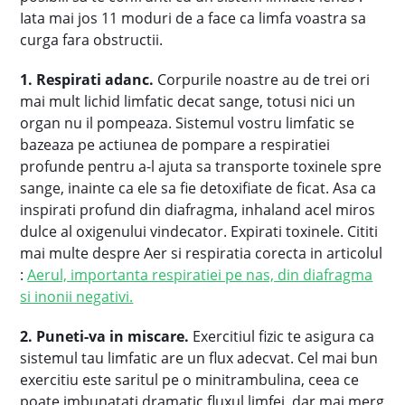
Iata mai jos 11 moduri de a face ca limfa voastra sa
curga fara obstructii.
1. Respirati adanc.
Corpurile noastre au de trei ori
mai mult lichid limfatic decat sange, totusi nici un
organ nu il pompeaza. Sistemul vostru limfatic se
bazeaza pe actiunea de pompare a respiratiei
profunde pentru a-l ajuta sa transporte toxinele spre
sange, inainte ca ele sa fie detoxifiate de ficat. Asa ca
inspirati profund din diafragma, inhaland acel miros
dulce al oxigenului vindecator. Expirati toxinele. Cititi
mai multe despre Aer si respiratia corecta in articolul
:
Aerul, importanta respiratiei pe nas, din diafragma
si inonii negativi.
2. Puneti-va in miscare.
Exercitiul fizic te asigura ca
sistemul tau limfatic are un flux adecvat. Cel mai bun
exercitiu este saritul pe o minitrambulina, ceea ce
poate imbunatati dramatic fluxul limfei, dar mai merg