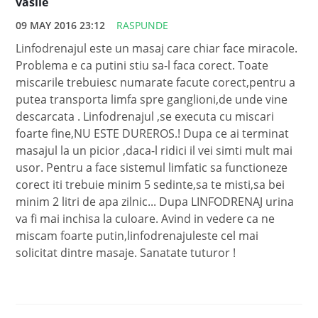
vasile
09 MAY 2016 23:12
RASPUNDE
Linfodrenajul este un masaj care chiar face miracole.
Problema e ca putini stiu sa-l faca corect. Toate
miscarile trebuiesc numarate facute corect,pentru a
putea transporta limfa spre ganglioni,de unde vine
descarcata . Linfodrenajul ,se executa cu miscari
foarte fine,NU ESTE DUREROS.! Dupa ce ai terminat
masajul la un picior ,daca-l ridici il vei simti mult mai
usor. Pentru a face sistemul limfatic sa functioneze
corect iti trebuie minim 5 sedinte,sa te misti,sa bei
minim 2 litri de apa zilnic... Dupa LINFODRENAJ urina
va fi mai inchisa la culoare. Avind in vedere ca ne
miscam foarte putin,linfodrenajuleste cel mai
solicitat dintre masaje. Sanatate tuturor !