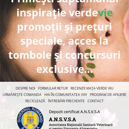
inspirație verde
vie
promoții și prețuri
speciale, acces la
tombole și concursuri
exclusive...
DESPRE NOI
FORMULAR RETUR
RECENZII VIAȚA VERDE VIU
URMĂREȘTE COMANDA
HAI ÎN COMUNITATEA VVV
PROGRAM DE AFILIERE
RECICLEAZĂ
ÎNTREBĂRI FRECVENTE
CONTACT