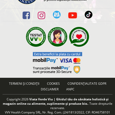
TERMENI ȘI CONDIȚII
COOKIES
CONFIDENȚIALITATE GDPR
DISCLAIMER
ANPC
Copyright 2026
Viata Verde Viu | Ghidul tău de sănătate holistică și
magazin online cu alimente, suplimente și produse bio.
. Toate drepturile
rezervate.
VVV Health Company SRL, Nr. Reg. Com.: J24/1813/2022, CIF: RO46758101