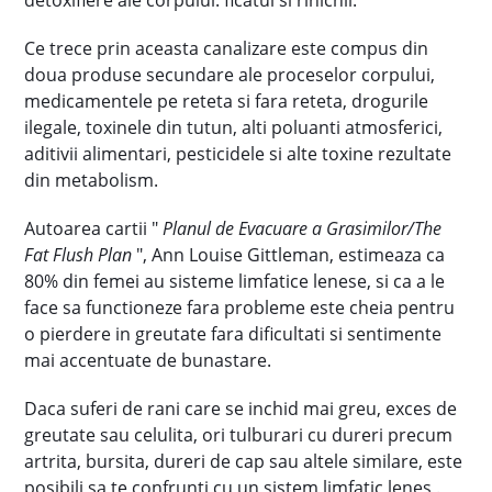
detoxifiere ale corpului: ficatul si rinichii.
Ce trece prin aceasta canalizare este compus din
doua produse secundare ale proceselor corpului,
medicamentele pe reteta si fara reteta, drogurile
ilegale, toxinele din tutun, alti poluanti atmosferici,
aditivii alimentari, pesticidele si alte toxine rezultate
din metabolism.
Autoarea cartii "
Planul de Evacuare a Grasimilor/The
Fat Flush Plan
", Ann Louise Gittleman, estimeaza ca
80% din femei au sisteme limfatice lenese, si ca a le
face sa functioneze fara probleme este cheia pentru
o pierdere in greutate fara dificultati si sentimente
mai accentuate de bunastare.
Daca suferi de rani care se inchid mai greu, exces de
greutate sau celulita, ori tulburari cu dureri precum
artrita, bursita, dureri de cap sau altele similare, este
posibili sa te confrunti cu un sistem limfatic lenes .