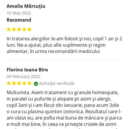
Amalia Mărcuțiu
10 May 2022
Recomand
In tratarea alergiilor le-am folosit și noi, copil 1 an și 2
luni. Ne-a ajutat, plus alte suplimente și regim
alimentar, în urma recomandării medicului
Florina Ioana Biro
09 February 2022
Achiziție verificată
Multumita. Avem tratament cu granule homeopate,
in paralel cu pufurile și alopate pt astm și alergii,
copil 3ani și i-am făcut din ianuarie, pana acum 3zile
o cura cu plasma quinton izotonica. Rezultatul care l-
am văzut eu, are pofta mai buna de mâncare și parca
e mult mai bine, în ceea ce privește crizele de astm