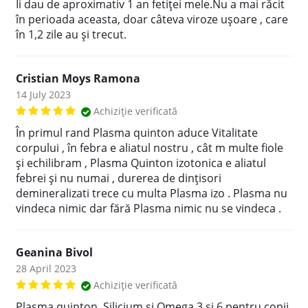
Îi dau de aproximativ 1 an fetiței mele.Nu a mai răcit
în perioada aceasta, doar câteva viroze ușoare , care
în 1,2 zile au și trecut.
Cristian Moys Ramona
14 July 2023
Achiziție verificată
În primul rand Plasma quinton aduce Vitalitate
corpului , în febra e aliatul nostru , cât m multe fiole
și echilibram , Plasma Quinton izotonica e aliatul
febrei și nu numai , durerea de dințisori
demineralizati trece cu multa Plasma izo . Plasma nu
vindeca nimic dar fără Plasma nimic nu se vindeca .
Geanina Bivol
28 April 2023
Achiziție verificată
Plasma quinton, Silicium și Omega 3 și 6 pentru copii.