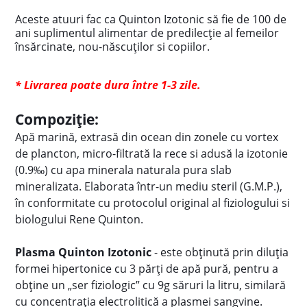
Aceste atuuri fac ca Quinton Izotonic să fie de 100 de
ani suplimentul alimentar de predilecție al femeilor
însărcinate, nou-născuților si copiilor.
* Livrarea poate dura între 1-3 zile.
Compoziție:
Apă marină, extrasă din ocean din zonele cu vortex
de plancton, micro-filtrată la rece si adusă la izotonie
(0.9‰) cu apa minerala naturala pura slab
mineralizata. Elaborata într-un mediu steril (G.M.P.),
în conformitate cu protocolul original al fiziologului si
biologului Rene Quinton.
Plasma Quinton Izotonic
- este obținută prin diluția
formei hipertonice cu 3 părți de apă pură, pentru a
obține un „ser fiziologic” cu 9g săruri la litru, similară
cu concentrația electrolitică a plasmei sangvine.