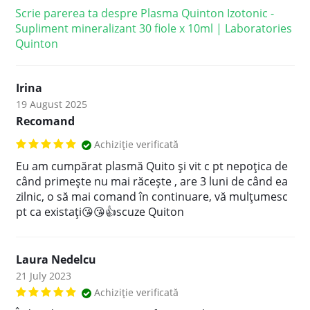
Scrie parerea ta despre Plasma Quinton Izotonic -
Supliment mineralizant 30 fiole x 10ml | Laboratories
Quinton
Irina
19 August 2025
Recomand
Achiziție verificată
Eu am cumpărat plasmă Quito și vit c pt nepoțica de
când primește nu mai răcește , are 3 luni de când ea
zilnic, o să mai comand în continuare, vă mulțumesc
pt ca existați😘😘👍scuze Quiton
Laura Nedelcu
21 July 2023
Achiziție verificată