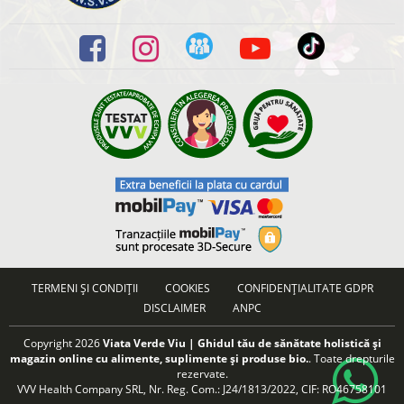
TERMENI ȘI CONDIȚII
COOKIES
CONFIDENȚIALITATE GDPR
DISCLAIMER
ANPC
Copyright 2026
Viata Verde Viu | Ghidul tău de sănătate holistică și
magazin online cu alimente, suplimente și produse bio.
. Toate drepturile
rezervate.
VVV Health Company SRL, Nr. Reg. Com.: J24/1813/2022, CIF: RO46758101