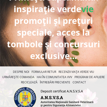
inspirație verde
vie
promoții și prețuri
speciale, acces la
tombole și concursuri
exclusive...
DESPRE NOI
FORMULAR RETUR
RECENZII VIAȚA VERDE VIU
URMĂREȘTE COMANDA
HAI ÎN COMUNITATEA VVV
PROGRAM DE AFILIERE
RECICLEAZĂ
ÎNTREBĂRI FRECVENTE
CONTACT