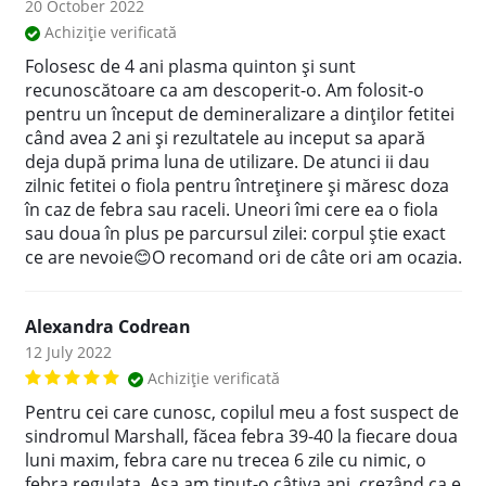
20 October 2022
Achiziție verificată
Folosesc de 4 ani plasma quinton și sunt
recunoscătoare ca am descoperit-o. Am folosit-o
pentru un început de demineralizare a dinților fetitei
când avea 2 ani și rezultatele au inceput sa apară
deja după prima luna de utilizare. De atunci ii dau
zilnic fetitei o fiola pentru întreținere și măresc doza
în caz de febra sau raceli. Uneori îmi cere ea o fiola
sau doua în plus pe parcursul zilei: corpul știe exact
ce are nevoie😊O recomand ori de câte ori am ocazia.
Alexandra Codrean
12 July 2022
Achiziție verificată
Pentru cei care cunosc, copilul meu a fost suspect de
sindromul Marshall, făcea febra 39-40 la fiecare doua
luni maxim, febra care nu trecea 6 zile cu nimic, o
febra regulata. Asa am ținut-o câțiva ani, crezând ca e