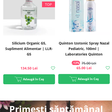
Silicium Organic G5,
Quinton Izotonic Spray Nazal
Supliment Alimentar | LLR-
Pediatric, 100ml |
G5
Laboratories Quinton
-13%
75.00 Lei
65.00 Lei
134.50 Lei
Adaugă în Coș
Adaugă în Coș
Primești săptămânal