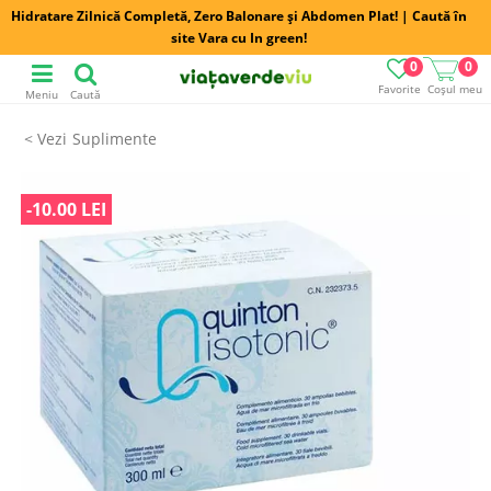
Hidratare Zilnică Completă, Zero Balonare și Abdomen Plat! | Caută în
site Vara cu In green!
0
0
Favorite
Coșul meu
Meniu
Caută
Suplimente
-10.00 LEI