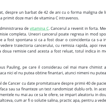
rtat, despre un barbat de 42 de ani cu o forma maligna de 
a primit doze mari de vitamina C intravenos.
 administrarea de
vitamina C
. Cancerul a revenit in forta. M
misie completa. Uneori cancerul poate regresa in mod spon
ie a fost spontana si ca a fost doar o coincidenta ca s-a
 vedere traiectoria cancerului, cu remisia rapida, apoi re
a doua remisie cand acesta a fost reluat, totul indica in m
Linus Pauling, pe care il considerau cel mai mare chimist a
ca nici el nu putea obtine finantari, atunci nimeni nu putea.
al de Cancer cu date promitatoare despre primii 40 de pacien
a faca sau sa finanteze un test randomizat dublu orb. In aces
entele nu mai au ce sa le ofere, se impart aleatoriu in do
 altceva, cum ar fi o solutie salina, practic apa, pentru a ved