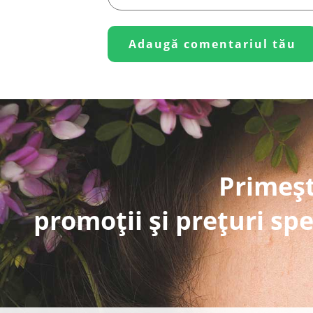
Primeșt
promoții și prețuri spe