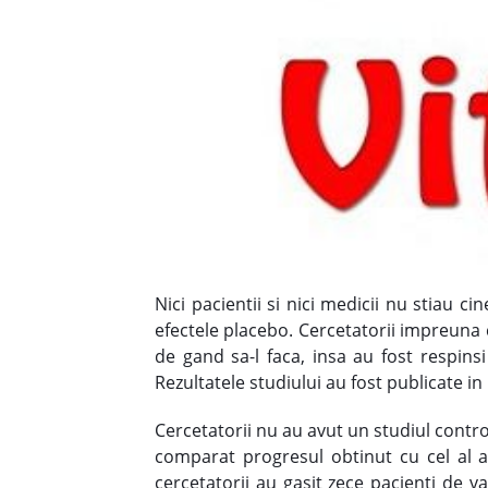
Nici pacientii si nici medicii nu stiau ci
efectele placebo. Cercetatorii impreuna c
de gand sa-l faca, insa au fost respins
Rezultatele studiului au fost publicate in
Cercetatorii nu au avut un studiul control
comparat progresul obtinut cu cel al a
cercetatorii au gasit zece pacienti de va