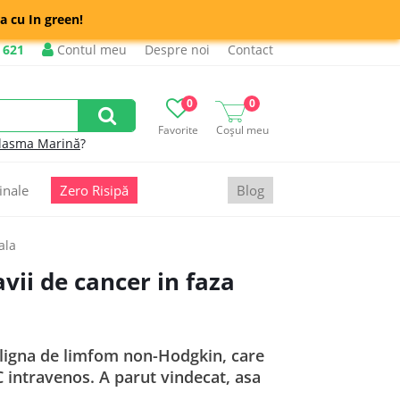
a cu In green!
 621
Contul meu
Despre noi
Contact
0
0
Favorite
Coșul meu
lasma Marină
?
inale
Zero Risipă
Blog
ala
vii de cancer in faza
aligna de limfom non-Hodgkin, care
 intravenos. A parut vindecat, asa