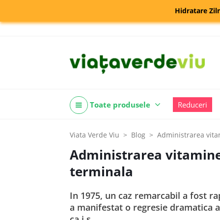
Hidratare Zil
Toate produsele
Reduceri
Viata Verde Viu
Blog
Administrarea vita
Administrarea vitaminei
terminala
In 1975, un caz remarcabil a fost 
a manifestat o regresie dramatica a
ca i s