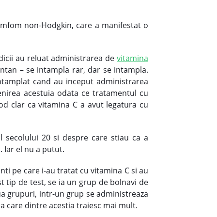
limfom non-Hodgkin, care a manifestat o
edicii au reluat administrarea de
vitamina
tan – se intampla rar, dar se intampla.
 intamplat cand au inceput administrarea
venirea acestuia odata ce tratamentul cu
od clar ca vitamina C a avut legatura cu
l secolului 20 si despre care stiau ca a
 Iar el nu a putut.
ti pe care i-au tratat cu vitamina C si au
t tip de test, se ia un grup de bolnavi de
ua grupuri, intr-un grup se administreaza
ea care dintre acestia traiesc mai mult.