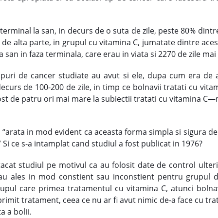
terminal la san, in decurs de o suta de zile, peste 80% dint
 de alta parte, in grupul cu vitamina C, jumatate dintre aces
san in faza terminala, care erau in viata si 2270 de zile mai 
ipuri de cancer studiate au avut si ele, dupa cum era de a
ecurs de 100-200 de zile, in timp ce bolnavii tratati cu vit
ost de patru ori mai mare la subiectii tratati cu vitamina C
, “arata in mod evident ca aceasta forma simpla si sigura de 
 Si ce s-a intamplat cand studiul a fost publicat in 1976?
acat studiul pe motivul ca au folosit date de control ulteri
i au ales in mod constient sau inconstient pentru grupul 
upul care primea tratamentul cu vitamina C, atunci bolnav
rimit tratament, ceea ce nu ar fi avut nimic de-a face cu tra
 a bolii.