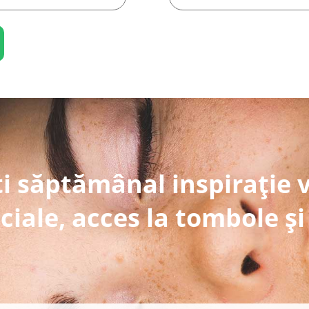
i săptămânal inspirație 
ciale, acces la tombole și