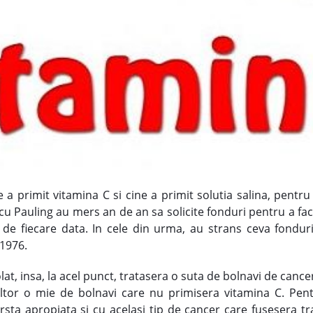
ne a primit vitamina C si cine a primit solutia salina, pentru 
u Pauling au mers an de an sa solicite fonduri pentru a face 
i de fiecare data. In cele din urma, au strans ceva fondur
 1976.
at, insa, la acel punct, tratasera o suta de bolnavi de cancer
ltor o mie de bolnavi care nu primisera vitamina C. Pentr
rsta apropiata si cu acelasi tip de cancer care fusesera trat