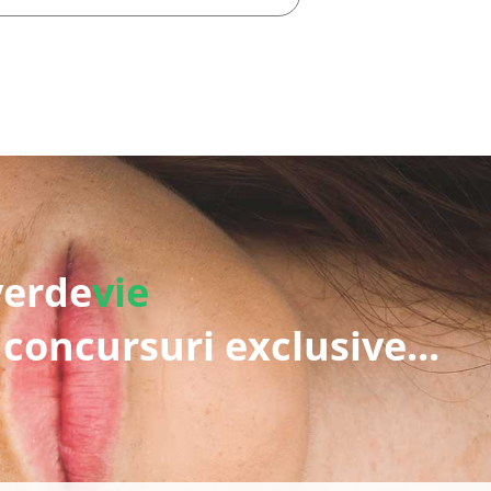
verde
vie
 concursuri exclusive...