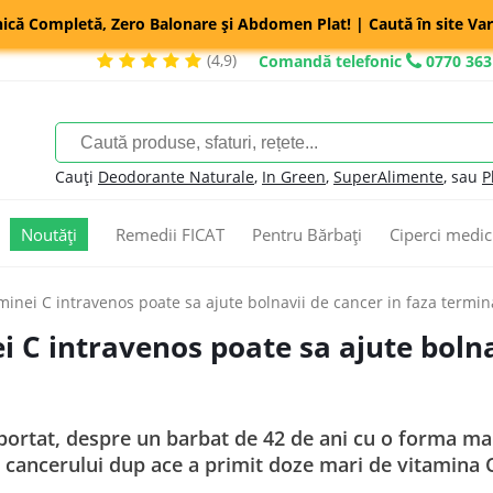
nică Completă, Zero Balonare și Abdomen Plat! | Caută în site Var
(4,9)
Comandă telefonic
0770 363
Cauți
Deodorante Naturale
,
In Green
,
SuperAlimente
, sau
P
Noutăți
Remedii FICAT
Pentru Bărbați
Ciperci medic
minei C intravenos poate sa ajute bolnavii de cancer in faza termin
 C intravenos poate sa ajute bolna
raportat, despre un barbat de 42 de ani cu o forma m
 cancerului dup ace a primit doze mari de vitamina C