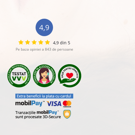
4,9
4,9 din 5
Pe baza opiniei a 843 de persoane