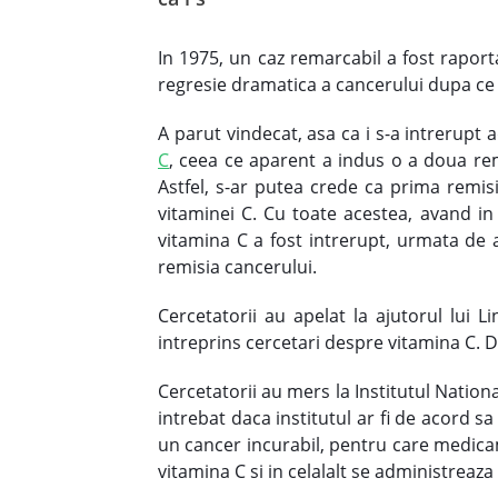
In 1975, un caz remarcabil a fost rapo
regresie dramatica a cancerului dupa ce 
A parut vindecat, asa ca i s-a intrerupt
C
, ceea ce aparent a indus o a doua re
Astfel, s-ar putea crede ca prima remis
vitaminei C. Cu toate acestea, avand in
vitamina C a fost intrerupt, urmata de 
remisia cancerului.
Cercetatorii au apelat la ajutorul lui 
intreprins cercetari despre vitamina C. Da
Cercetatorii au mers la Institutul Nation
intrebat daca institutul ar fi de acord s
un cancer incurabil, pentru care medicam
vitamina C si in celalalt se administreaza